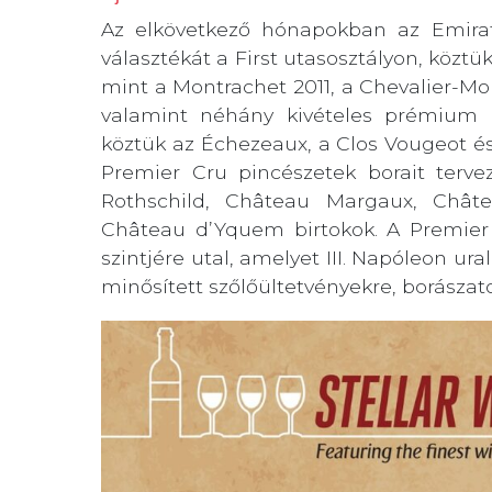
Az elkövetkező hónapokban az Emira
választékát a First utasosztályon, közt
mint a Montrachet 2011, a Chevalier-M
valamint néhány kivételes prémium b
köztük az Échezeaux, a Clos Vougeot é
Premier Cru pincészetek borait terv
Rothschild, Château Margaux, Chât
Château d’Yquem birtokok. A Premier
szintjére utal, amelyet III. Napóleon ur
minősített szőlőültetvényekre, borászat