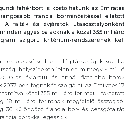
gundi fehérbort is kóstolhatunk az Emirates
grangosabb francia borminősítéssel ellátott
t. A fajták és évjáratok utasosztályonként
 minden egyes palacknak a közel 355 milliárd
rogram szigorú kritérium-rendszerének kell
ates büszkélkedhet a légitársaságok közül a
rszági helyszíneken jelenleg mintegy 6 millió
 2003-as évjáratú és annál fiatalabb borok
k 2037-ben fognak felszolgálni. Az Emirates 17
tszámítva közel 355 milliárd forintot – fektetett
g 18 milliárd forintnak megfelelő összegből
nleg 36 különböző francia bor- és pezsgőfajtát
ncia borokkal egészít ki.