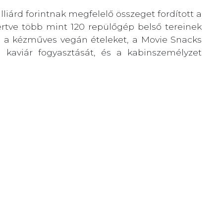
iárd forintnak megfelelő összeget fordított a
eértve több mint 120 repülőgép belső tereinek
ot, a kézműves vegán ételeket, a Movie Snacks
n kaviár fogyasztását, és a kabinszemélyzet