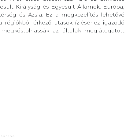
yesült Királyság és Egyesült Államok, Európa,
 térség és Ázsia. Ez a megközelítés lehetővé
 a régiókból érkező utasok ízléséhez igazodó
k megkóstolhassák az általuk meglátogatott