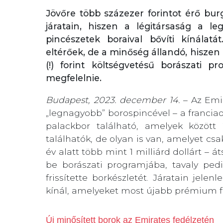
Jövőre több százezer forintot érő bur
járatain, hiszen a légitársaság a le
pincészetek boraival bővíti kínálatá
eltérőek, de a minőség állandó, hiszen
(!) forint költségvetésű borászati p
megfelelnie.
Budapest, 2023. december 14.
– Az Emir
„legnagyobb” borospincével – a franciao
palackbor található, amelyek között
találhatók, de olyan is van, amelyet csa
év alatt több mint 1 milliárd dollárt – á
be borászati programjába, tavaly pedi
frissítette borkészletét. Járatain jele
kínál, amelyeket most újabb prémium fra
Új minősített borok az Emirates fedélzetén