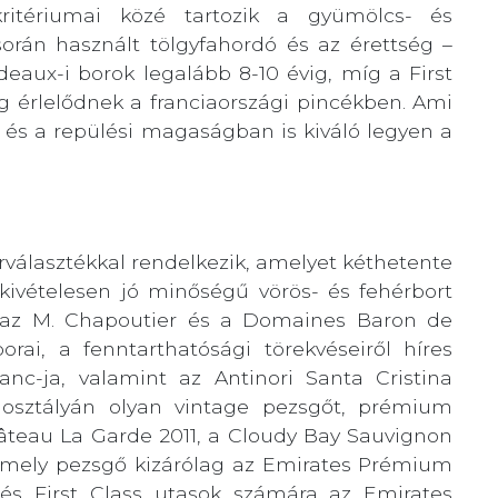
kritériumai közé tartozik a gyümölcs- és
 során használt tölgyfahordó és az érettség –
deaux-i borok legalább 8-10 évig, míg a First
ig érlelődnek a franciaországi pincékben. Ami
 és a repülési magaságban is kiváló legyen a
rválasztékkal rendelkezik, amelyet kéthetente
y kivételesen jó minőségű vörös- és fehérbort
an az M. Chapoutier és a Domaines Baron de
rai, a fenntarthatósági törekvéseiről híres
anc-ja, valamint az Antinori Santa Cristina
aosztályán olyan vintage pezsgőt, prémium
hâteau La Garde 2011, a Cloudy Bay Sauvignon
mely pezsgő kizárólag az Emirates Prémium
 és First Class utasok számára az Emirates