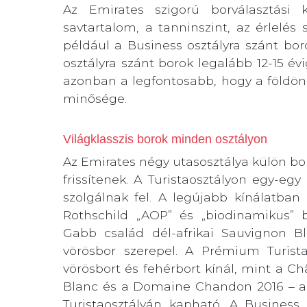
Az Emirates szigorú borválasztási 
savtartalom, a tanninszint, az érlelés
például a Business osztályra szánt bor
osztályra szánt borok legalább 12-15 év
azonban a legfontosabb, hogy a földön
minősége.
Világklasszis borok minden osztályon
Az Emirates négy utasosztálya külön bo
frissítenek. A Turistaosztályon egy-eg
szolgálnak fel. A legújabb kínálatb
Rothschild „AOP” és „biodinamikus” bo
Gabb család dél-afrikai Sauvignon Bl
vörösbor szerepel. A Prémium Turist
vörösbort és fehérbort kínál, mint a C
Blanc és a Domaine Chandon 2016 – a
Turistaosztályán kapható. A Business