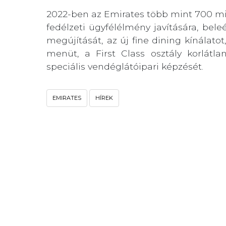
2022-ben az Emirates több mint 700 mill
fedélzeti ügyfélélmény javítására, bel
megújítását, az új fine dining kínálat
menüt, a First Class osztály korlátla
speciális vendéglátóipari képzését.
EMIRATES
HÍREK