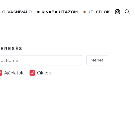
OLVASNIVALÓ
KÍNÁBA UTAZOM
ÚTI CÉLOK
Top 10 látnivalók térképpel
Európa
Tudnivalók az ajánlatok lefoglalásához
Ázsia
Tippek & Trükkök
Amerika
KERESÉS
Utazómajom – CitySIM kártya a világutazóknak
Afrika
Mehet
Interjú
Ausztrália
Ajánlatok
Cikkek
Élménybeszámolók
Szállodalátogatás
Sajtómegjelenések