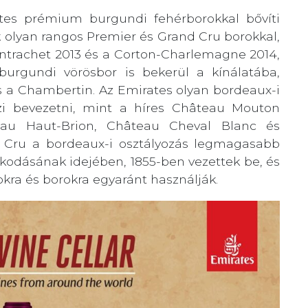
tes prémium burgundi fehérborokkal bővíti
ük olyan rangos Premier és Grand Cru borokkal,
ontrachet 2013 és a Corton-Charlemagne 2014,
urgundi vörösbor is bekerül a kínálatába,
s a Chambertin. Az Emirates olyan bordeaux-i
ezi bevezetni, mint a híres Château Mouton
eau Haut-Brion, Château Cheval Blanc és
 Cru a bordeaux-i osztályozás legmagasabb
alkodásának idejében, 1855-ben vezettek be, és
okra és borokra egyaránt használják.