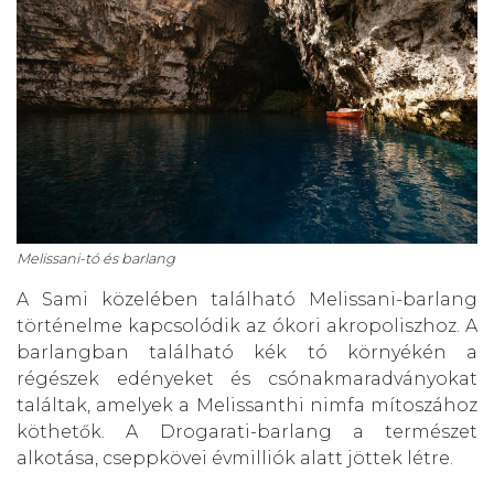
Melissani-tó és barlang
A Sami közelében található Melissani-barlang
történelme kapcsolódik az ókori akropoliszhoz. A
barlangban található kék tó környékén a
régészek edényeket és csónakmaradványokat
találtak, amelyek a Melissanthi nimfa mítoszához
köthetők. A Drogarati-barlang a természet
alkotása, cseppkövei évmilliók alatt jöttek létre.