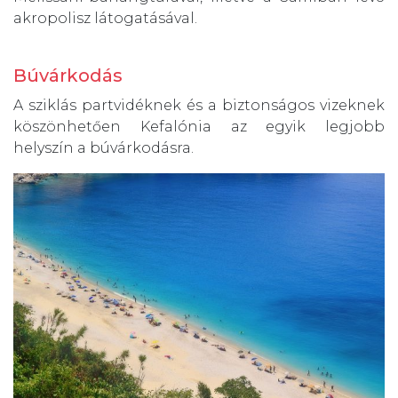
akropolisz látogatásával.
Búvárkodás
A sziklás partvidéknek és a biztonságos vizeknek
köszönhetően Kefalónia az egyik legjobb
helyszín a búvárkodásra.