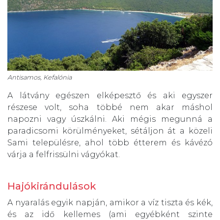
Antisamos, Kefalónia
A látvány egészen elképesztő és aki egyszer
részese volt, soha többé nem akar máshol
napozni vagy úszkálni. Aki mégis megunná a
paradicsomi körülményeket, sétáljon át a közeli
Sami településre, ahol több étterem és kávézó
várja a felfrissülni vágyókat.
Hajókirándulások
A nyaralás egyik napján, amikor a víz tiszta és kék,
és az idő kellemes (ami egyébként szinte