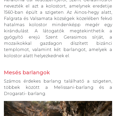
nevezték el azt a kolostort, amelynek eredetije
1560-ban épült a szigeten. Az Ainos-hegy alatt,
Falgrata és Valsamata községek közelében fekvő
hatalmas kolostor mindenképp megér egy
kirándulást. A látogatók megtekinthetik a
gyógyító erejű Szent Gerasimos sírját, a
mozaikokkal gazdagon díszített bizánci
templomot, valamint két barlangot, amelyek a
kolostor alatt helyezkednek el.
Mesés barlangok
Számos érdekes barlang található a szigeten,
többek között a Melissani-barlang és a
Drogarati- barlang.