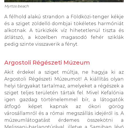
Myrtos beach
A félhold alakú strandon a Földközi-tenger kékje
és a sziget zöldellő dombjai tökéletes harmóniát
alkotnak. A türkizkék víz hihetetlenül tiszta és
átlátszó, a közelben magasodó fehér sziklák
pedig szinte visszaverik a fényt.
Argostoli Régészeti Múzeum
Akit érdekel a sziget múltja, ne hagyja ki az
Argostoli Régészeti Múzeumot! A kiállítás olyan
helyi tárgyakat tartalmaz, amelyeket a régészek a
sziget teljes területén tártak fel. Mivel Kefalónia
igen gazdag történelemmel bír, a látogatók
átfogó képet kapnak az ókori görög
városállamról és a római megszállás idejéről is. A
múzeumlátogatást érdemes összekötni a
Melissani-barlangtúrával, illetve a Samiban lévő