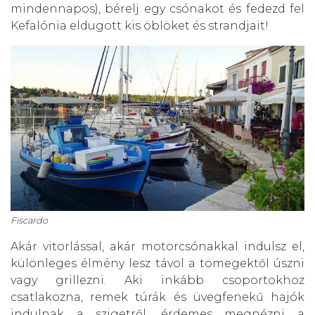
mindennapos), bérelj egy csónakot és fedezd fel
Kefalónia eldugott kis öblöket és strandjait!
Fiscardo
Akár vitorlással, akár motorcsónakkal indulsz el,
különleges élmény lesz távol a tömegektől úszni
vagy grillezni. Aki inkább csoportokhoz
csatlakozna, remek túrák és üvegfenekű hajók
indulnak a szigetről, érdemes megnézni a