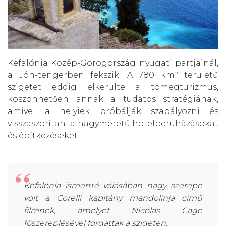
Kefalónia Közép-Görögország nyugati partjainál,
a Jón-tengerben fekszik. A 780 km² területű
szigetet eddig elkerülte a tömegturizmus,
köszönhetően annak a tudatos stratégiának,
amivel a helyiek próbálják szabályozni és
visszaszorítani a nagyméretű hotelberuházásokat
és építkezéseket.
Kefalónia ismertté válásában nagy szerepe
volt a Corelli kapitány mandolinja című
filmnek, amelyet Nicolas Cage
főszereplésével forgattak a szigeten.