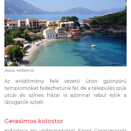
Assos, Kefalónia
Az erődítmény felé vezető úton gyönyörű
templomokat fedezhetünk fel, de a település szűk
utcái és színes házai is azonnal rabul ejtik a
látogatók szívét.
Gerasimos kolostor
Kefalónia ősi védőszentjéről, Szent Gerasimosról