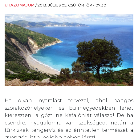
UTAZOMAJOM
/
2018. JÚLIUS 05. CSÜTÖRTÖK - 07:30
Ha olyan nyaralást tervezel, ahol hangos
szórakozóhelyeken és bulinegyedekben lehet
kiereszteni a gőzt, ne Kefalóniát válaszd! De ha
csendre, nyugalomra van szükséged, netán a
türkizkék tengervíz és az érintetlen természet a
gyengéd, itt a legjobb helyen jársz!