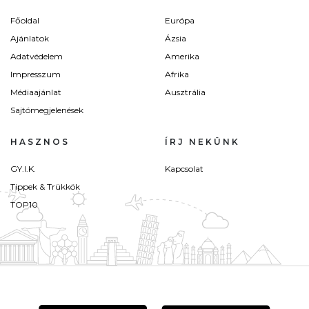
Főoldal
Európa
Ajánlatok
Ázsia
Adatvédelem
Amerika
Impresszum
Afrika
Médiaajánlat
Ausztrália
Sajtómegjelenések
HASZNOS
ÍRJ NEKÜNK
GY.I.K.
Kapcsolat
Tippek & Trükkök
TOP10