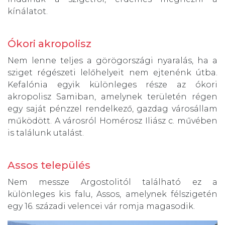
kínálatot.
Ókori akropolisz
Nem lenne teljes a görögországi nyaralás, ha a
sziget régészeti lelőhelyeit nem ejtenénk útba.
Kefalónia egyik különleges része az ókori
akropolisz Samiban, amelynek területén régen
egy saját pénzzel rendelkező, gazdag városállam
működött. A városról Homérosz Iliász c. művében
is találunk utalást.
Assos település
Nem messze Argostolitól található ez a
különleges kis falu, Assos, amelynek félszigetén
egy 16. századi velencei vár romja magasodik.