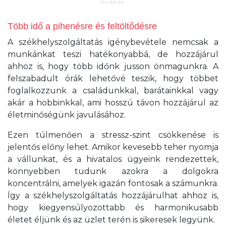
Több idő a pihenésre és feltöltődésre
A székhelyszolgáltatás igénybevétele nemcsak a
munkánkat teszi hatékonyabbá, de hozzájárul
ahhoz is, hogy több időnk jusson önmagunkra. A
felszabadult órák lehetővé teszik, hogy többet
foglalkozzunk a családunkkal, barátainkkal vagy
akár a hobbinkkal, ami hosszú távon hozzájárul az
életminőségünk javulásához.
Ezen túlmenően a stressz-szint csökkenése is
jelentős előny lehet. Amikor kevesebb teher nyomja
a vállunkat, és a hivatalos ügyeink rendezettek,
könnyebben tudunk azokra a dolgokra
koncentrálni, amelyek igazán fontosak a számunkra.
Így a székhelyszolgáltatás hozzájárulhat ahhoz is,
hogy kiegyensúlyozottabb és harmonikusabb
életet éljünk és az üzlet terén is sikeresek legyünk.