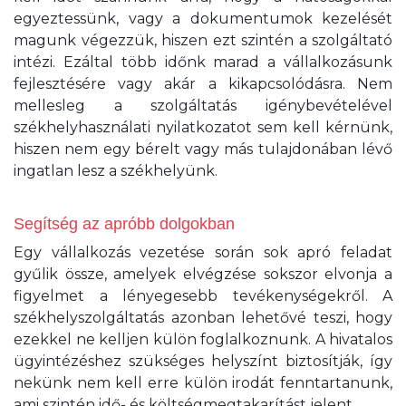
egyeztessünk, vagy a dokumentumok kezelését
magunk végezzük, hiszen ezt szintén a szolgáltató
intézi. Ezáltal több időnk marad a vállalkozásunk
fejlesztésére vagy akár a kikapcsolódásra. Nem
mellesleg a szolgáltatás igénybevételével
székhelyhasználati nyilatkozatot sem kell kérnünk,
hiszen nem egy bérelt vagy más tulajdonában lévő
ingatlan lesz a székhelyünk.
Segítség az apróbb dolgokban
Egy vállalkozás vezetése során sok apró feladat
gyűlik össze, amelyek elvégzése sokszor elvonja a
figyelmet a lényegesebb tevékenységekről. A
székhelyszolgáltatás azonban lehetővé teszi, hogy
ezekkel ne kelljen külön foglalkoznunk. A hivatalos
ügyintézéshez szükséges helyszínt biztosítják, így
nekünk nem kell erre külön irodát fenntartanunk,
ami szintén idő- és költségmegtakarítást jelent.