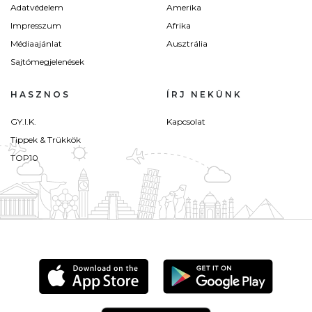
Adatvédelem
Amerika
Impresszum
Afrika
Médiaajánlat
Ausztrália
Sajtómegjelenések
HASZNOS
ÍRJ NEKÜNK
GY.I.K.
Kapcsolat
Tippek & Trükkök
TOP10