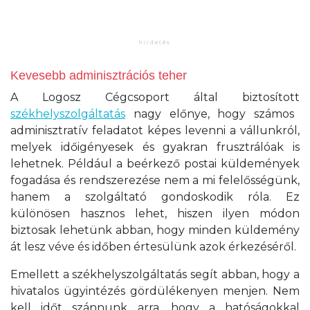
Kevesebb adminisztrációs teher
A Logosz Cégcsoport által biztosított
székhelyszolgáltatás
nagy előnye, hogy számos
adminisztratív feladatot képes levenni a vállunkról,
melyek időigényesek és gyakran frusztrálóak is
lehetnek. Például a beérkező postai küldemények
fogadása és rendszerezése nem a mi felelősségünk,
hanem a szolgáltató gondoskodik róla. Ez
különösen hasznos lehet, hiszen ilyen módon
biztosak lehetünk abban, hogy minden küldemény
át lesz véve és időben értesülünk azok érkezéséről.
Emellett a székhelyszolgáltatás segít abban, hogy a
hivatalos ügyintézés gördülékenyen menjen. Nem
kell időt szánnunk arra, hogy a hatóságokkal