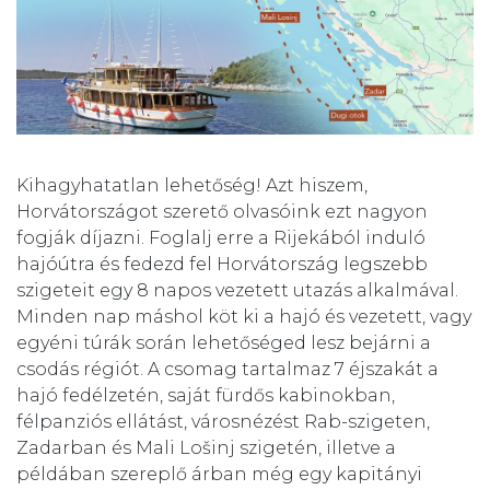
Kihagyhatatlan lehetőség! Azt hiszem,
Horvátországot szerető olvasóink ezt nagyon
fogják díjazni. Foglalj erre a Rijekából induló
hajóútra és fedezd fel Horvátország legszebb
szigeteit egy 8 napos vezetett utazás alkalmával.
Minden nap máshol köt ki a hajó és vezetett, vagy
egyéni túrák során lehetőséged lesz bejárni a
csodás régiót. A csomag tartalmaz 7 éjszakát a
hajó fedélzetén, saját fürdős kabinokban,
félpanziós ellátást, városnézést Rab-szigeten,
Zadarban és Mali Lošinj szigetén, illetve a
példában szereplő árban még egy kapitányi