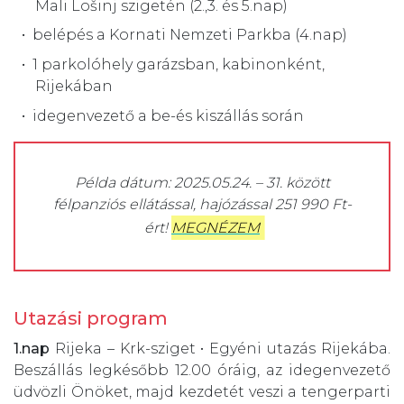
Mali Lošinj szigetén (2.,3. és 5.nap)
belépés a Kornati Nemzeti Parkba (4.nap)
1 parkolóhely garázsban, kabinonként,
Rijekában
idegenvezető a be-és kiszállás során
Példa dátum: 2025.05.24. – 31. között
félpanziós ellátással, hajózással 251 990 Ft-
ért!
MEGNÉZEM
Utazási program
1.nap
Rijeka – Krk-sziget • Egyéni utazás Rijekába.
Beszállás legkésőbb 12.00 óráig, az idegenvezető
üdvözli Önöket, majd kezdetét veszi a tengerparti