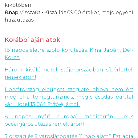
kikötőben.
8.nap
Visszaút • Kiszállás 09:00 órakor, majd egyéni
hazautazás.
Korábbi ajánlatok
18 napos életre szóló körutazás: Kína, Japán, Dél-
Korea
Három kiváló hotel Stájerországban síbérlettel,
remek áron!
Horvátország eldugott szeglete, ahova nem ért
még el a tömegturizmus, mégis csodás parttal
vár! Hotel 13 064 Ft/fő/éj ártól!
8 napos nyári európai mediterrán luxus
óceánjárós utazás remek áron!
5 ország és 9 városlátogatás 11 nap alatt? Ezt adja