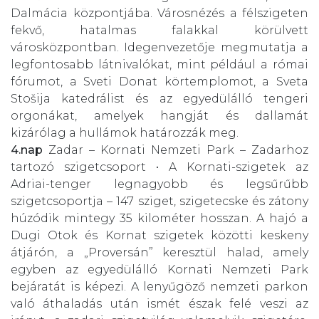
Dalmácia központjába. Városnézés a félszigeten
fekvő, hatalmas falakkal körülvett
városközpontban. Idegenvezetője megmutatja a
legfontosabb látnivalókat, mint például a római
fórumot, a Sveti Donat körtemplomot, a Sveta
Stošija katedrálist és az egyedülálló tengeri
orgonákat, amelyek hangját és dallamát
kizárólag a hullámok határozzák meg.
4.nap
Zadar – Kornati Nemzeti Park – Zadarhoz
tartozó szigetcsoport • A Kornati-szigetek az
Adriai-tenger legnagyobb és legsűrűbb
szigetcsoportja – 147 sziget, szigetecske és zátony
húzódik mintegy 35 kilométer hosszan. A hajó a
Dugi Otok és Kornat szigetek közötti keskeny
átjárón, a „Proversán” keresztül halad, amely
egyben az egyedülálló Kornati Nemzeti Park
bejáratát is képezi. A lenyűgöző nemzeti parkon
való áthaladás után ismét észak felé veszi az