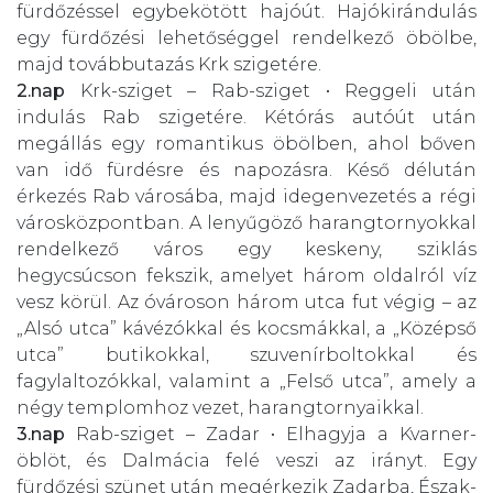
fürdőzéssel egybekötött hajóút. Hajókirándulás
egy fürdőzési lehetőséggel rendelkező öbölbe,
majd továbbutazás Krk szigetére.
2.nap
Krk-sziget – Rab-sziget • Reggeli után
indulás Rab szigetére. Kétórás autóút után
megállás egy romantikus öbölben, ahol bőven
van idő fürdésre és napozásra. Késő délután
érkezés Rab városába, majd idegenvezetés a régi
városközpontban. A lenyűgöző harangtornyokkal
rendelkező város egy keskeny, sziklás
hegycsúcson fekszik, amelyet három oldalról víz
vesz körül. Az óvároson három utca fut végig – az
„Alsó utca” kávézókkal és kocsmákkal, a „Középső
utca” butikokkal, szuvenírboltokkal és
fagylaltozókkal, valamint a „Felső utca”, amely a
négy templomhoz vezet, harangtornyaikkal.
3.nap
Rab-sziget – Zadar • Elhagyja a Kvarner-
öblöt, és Dalmácia felé veszi az irányt. Egy
fürdőzési szünet után megérkezik Zadarba, Észak-