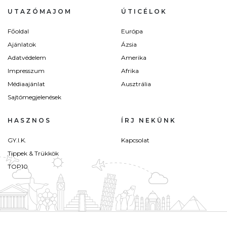
UTAZÓMAJOM
ÚTICÉLOK
Főoldal
Európa
Ajánlatok
Ázsia
Adatvédelem
Amerika
Impresszum
Afrika
Médiaajánlat
Ausztrália
Sajtómegjelenések
HASZNOS
ÍRJ NEKÜNK
GY.I.K.
Kapcsolat
Tippek & Trükkök
TOP10