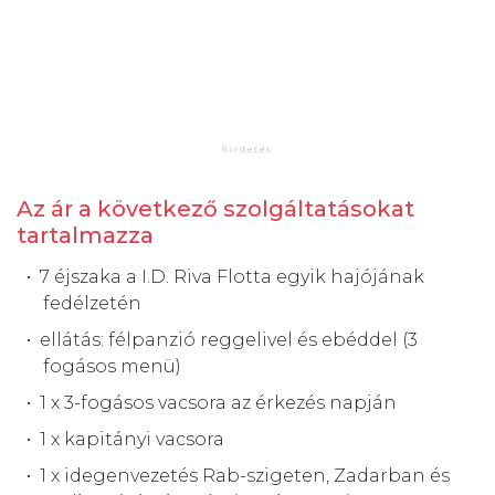
Az ár a következő szolgáltatásokat
tartalmazza
7 éjszaka a I.D. Riva Flotta egyik hajójának
fedélzetén
ellátás: félpanzió reggelivel és ebéddel (3
fogásos menü)
1 x 3-fogásos vacsora az érkezés napján
1 x kapitányi vacsora
1 x idegenvezetés Rab-szigeten, Zadarban és