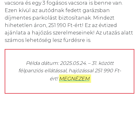
vacsora és egy 3 fogásos vacsora is benne van.
Ezen kívül az autódnak fedett garázsban
díjmentes parkolást biztosítanak. Mindezt
hihetetlen áron, 251 990 Ft-ért!
Ez az évtized
ajánlata a hajózás szerelmeseinek! Az utazás alatt
számos lehetőség lesz fürdésre is.
Példa dátum: 2025.05.24. – 31. között
félpanziós ellátással, hajózással 251 990 Ft-
ért!
MEGNÉZEM