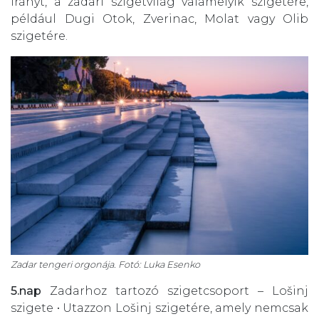
irányt, a zadari szigetvilág valamelyik szigetére,
például Dugi Otok, Zverinac, Molat vagy Olib
szigetére.
Zadar tengeri orgonája. Fotó: Luka Esenko
5.nap
Zadarhoz tartozó szigetcsoport – Lošinj
szigete • Utazzon Lošinj szigetére, amely nemcsak