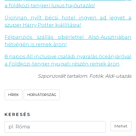
a földközi-tengeri luxus hajóutazás!
Újonnan nyílt bécsi hotel ingyen ad jegyet a
szuper Harry Potter kiállításra!
Félpanziós szállás síbérlettel Alsó-Ausztriában
hétvégén is remek áron!
8 napos All inclusive családi nyaralás óceánjáróval
a Földközi-tenger nyugati részén remek áron
Szponzorált tartalom. Fotók: Aldi-utazás
HÍREK
HORVÁTORSZÁG
KERESÉS
Mehet