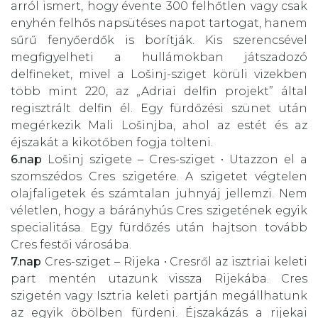
arról ismert, hogy évente 300 felhőtlen vagy csak
enyhén felhős napsütéses napot tartogat, hanem
sűrű fenyőerdők is borítják. Kis szerencsével
megfigyelheti a hullámokban játszadozó
delfineket, mivel a Lošinj-sziget körüli vizekben
több mint 220, az „Adriai delfin projekt” által
regisztrált delfin él. Egy fürdőzési szünet után
megérkezik Mali Lošinjba, ahol az estét és az
éjszakát a kikötőben fogja tölteni.
6.nap
Lošinj szigete – Cres-sziget • Utazzon el a
szomszédos Cres szigetére. A szigetet végtelen
olajfaligetek és számtalan juhnyáj jellemzi. Nem
véletlen, hogy a bárányhús Cres szigetének egyik
specialitása. Egy fürdőzés után hajtson tovább
Cres festői városába.
7.nap
Cres-sziget – Rijeka • Cresről az isztriai keleti
part mentén utazunk vissza Rijekába. Cres
szigetén vagy Isztria keleti partján megállhatunk
az egyik öbölben fürdeni. Éjszakázás a rijekai