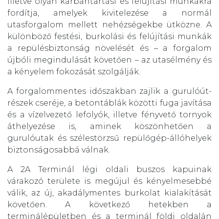
illetve olyan karbantartási és felújítási munkákra
fordítja, amelyek kivitelezése a normál
utasforgalom mellett nehézségekbe ütközne. A
különböző festési, burkolási és felújítási munkák
a repülésbiztonság növelését és – a forgalom
újbóli megindulását követően – az utasélmény és
a kényelem fokozását szolgálják.
A forgalommentes időszakban zajlik a gurulóút-
részek cseréje, a betontáblák közötti fuga javítása
és a vízelvezető lefolyók, illetve fényvető tornyok
áthelyezése is, aminek köszönhetően a
gurulóutak és szélestörzsű repülőgép-állóhelyek
biztonságosabbá válnak.
A 2A Terminál légi oldali buszos kapuinak
várakozó területe is megújul és kényelmesebbé
válik, az új, akadálymentes burkolat kialakítását
követően. A következő hetekben a
terminálépületben és a terminál földi oldalán