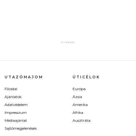
UTAZÓMAJOM
ÚTICÉLOK
Főoldal
Európa
Ajánlatok
Ázsia
Adatvédelem
Amerika
Impresszum
Afrika
Médiaajánlat
Ausztrália
Sajtómegjelenések