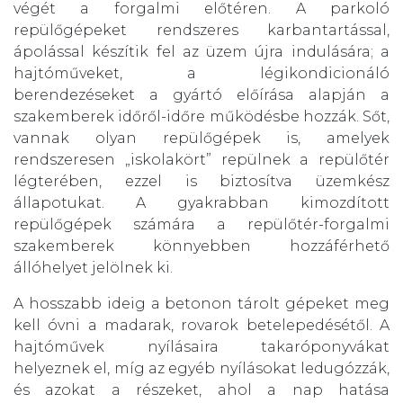
végét a forgalmi előtéren. A parkoló
repülőgépeket rendszeres karbantartással,
ápolással készítik fel az üzem újra indulására; a
hajtóműveket, a légikondicionáló
berendezéseket a gyártó előírása alapján a
szakemberek időről-időre működésbe hozzák. Sőt,
vannak olyan repülőgépek is, amelyek
rendszeresen „iskolakört” repülnek a repülőtér
légterében, ezzel is biztosítva üzemkész
állapotukat. A gyakrabban kimozdított
repülőgépek számára a repülőtér-forgalmi
szakemberek könnyebben hozzáférhető
állóhelyet jelölnek ki.
A hosszabb ideig a betonon tárolt gépeket meg
kell óvni a madarak, rovarok betelepedésétől. A
hajtóművek nyílásaira takaróponyvákat
helyeznek el, míg az egyéb nyílásokat ledugózzák,
és azokat a részeket, ahol a nap hatása