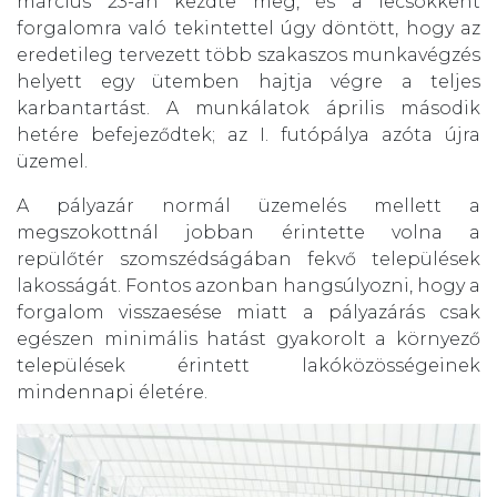
március 23-án kezdte meg, és a lecsökkent
forgalomra való tekintettel úgy döntött, hogy az
eredetileg tervezett több szakaszos munkavégzés
helyett egy ütemben hajtja végre a teljes
karbantartást. A munkálatok április második
hetére befejeződtek; az I. futópálya azóta újra
üzemel.
A pályazár normál üzemelés mellett a
megszokottnál jobban érintette volna a
repülőtér szomszédságában fekvő települések
lakosságát. Fontos azonban hangsúlyozni, hogy a
forgalom visszaesése miatt a pályazárás csak
egészen minimális hatást gyakorolt a környező
települések érintett lakóközösségeinek
mindennapi életére.