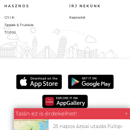
HASZNOS
ÍRJ NEKÜNK
GY.I.K.
Kapcsolat
Tippek & Trükkök
TOP10
Talán ez is érdekelhet!
×
25 napos ázsiai utazás Fülöp-