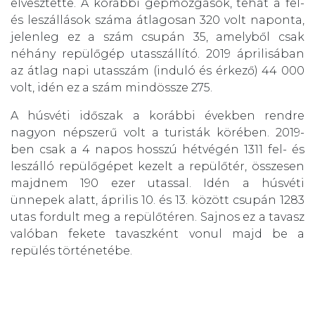
elvesztette. A korábbi gépmozgások, tehát a fel-
és leszállások száma átlagosan 320 volt naponta,
jelenleg ez a szám csupán 35, amelyből csak
néhány repülőgép utasszállító. 2019 áprilisában
az átlag napi utasszám (induló és érkező) 44 000
volt, idén ez a szám mindössze 275.
A húsvéti időszak a korábbi években rendre
nagyon népszerű volt a turisták körében. 2019-
ben csak a 4 napos hosszú hétvégén 1311 fel- és
leszálló repülőgépet kezelt a repülőtér, összesen
majdnem 190 ezer utassal. Idén a húsvéti
ünnepek alatt, április 10. és 13. között csupán 1283
utas fordult meg a repülőtéren. Sajnos ez a tavasz
valóban fekete tavaszként vonul majd be a
repülés történetébe.