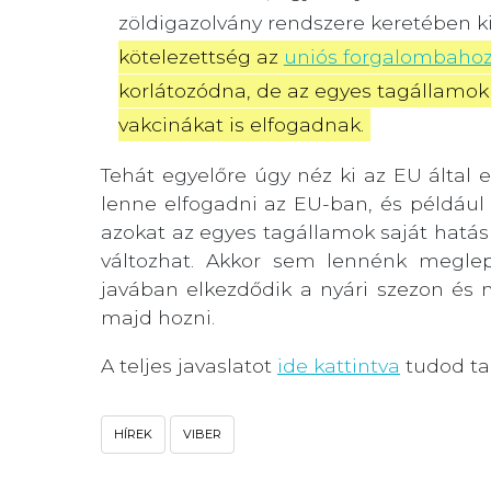
zöldigazolvány rendszere keretében kia
kötelezettség az 
uniós forgalombahoza
korlátozódna, de az egyes tagállamok
vakcinákat is elfogadnak.
Tehát egyelőre úgy néz ki az EU által
lenne elfogadni az EU-ban, és például 
azokat az egyes tagállamok saját hat
változhat. Akkor sem lennénk meglep
javában elkezdődik a nyári szezon és
majd hozni.
A teljes javaslatot
ide kattintva
tudod ta
HÍREK
VIBER