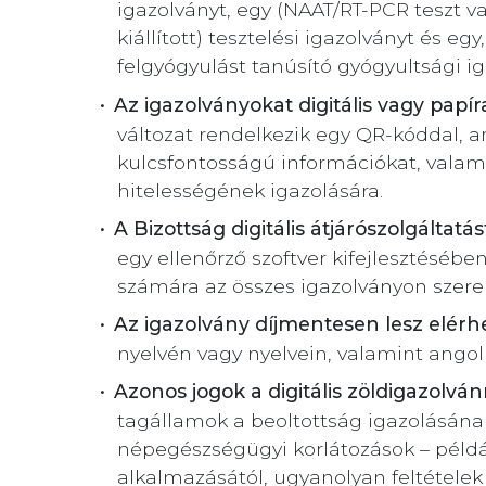
igazolványt, egy (NAAT/RT-PCR teszt v
kiállított) tesztelési igazolványt és 
felgyógyulást tanúsító gyógyultsági ig
Az igazolványokat digitális vagy papíra
változat rendelkezik egy QR-kóddal, 
kulcsfontosságú információkat, valam
hitelességének igazolására.
A Bizottság digitális átjárószolgáltatás
egy ellenőrző szoftver kifejlesztésébe
számára az összes igazolványon szerep
Az igazolvány díjmentesen lesz elérh
nyelvén vagy nyelvein, valamint angolul 
Azonos jogok a digitális zöldigazolvá
tagállamok a beoltottság igazolásána
népegészségügyi korlátozások – példáu
alkalmazásától, ugyanolyan feltételek 