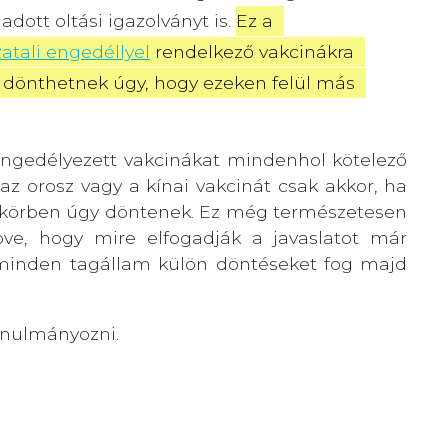
dott oltási igazolványt is.
Ez a 
tali engedéllyel
 rendelkező vakcinákra 
 dönthetnek úgy, hogy ezeken felül más 
 engedélyezett vakcinákat mindenhol kötelező
az orosz vagy a kínai vakcinát csak akkor, ha
áskörben úgy döntenek. Ez még természetesen
ve, hogy mire elfogadják a javaslatot már
 minden tagállam külön döntéseket fog majd
nulmányozni.