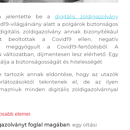
n jelentette be a
digitális zöldigazolvány
d19-világjárvány alatt a polgárok biztonságos
gitális zöldigazolvány annak bizonyítékául
 beoltottak a Covid19 ellen, negatív
y meggyógyult a Covid19-fertőzésből. A
ú változatban, díjmentesen lesz elérhető. Egy
lja a biztonságosságát és hitelességét.
e tartozik annak eldöntése, hogy az utazók
látozásoktól tekintenek el, de az ilyen
mazniuk minden digitális zöldigazolvánnyal
tosabb elemei
 igazolványt foglal magában
: egy oltási