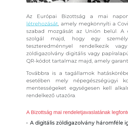
Az Európai Bizottság a mai napo
létrehozását
, amely megkönnyíti a Covi
szabad mozgását az Unión belül. A di
szolgál majd, hogy egy személyt
teszteredménnyel rendelkezik vag
zöldigazolvány digitális vagy papíralap
QR-kódot tartalmaz majd, amely garantá
Továbbra is a tagállamok hatásköréb
esetében mely népegészségügyi kor
mentességeket egységesen kell alkal
rendelkező utazóra.
A Bizottság mai rendeletjavaslatának legfon
A digitális zöldigazolvány háromféle