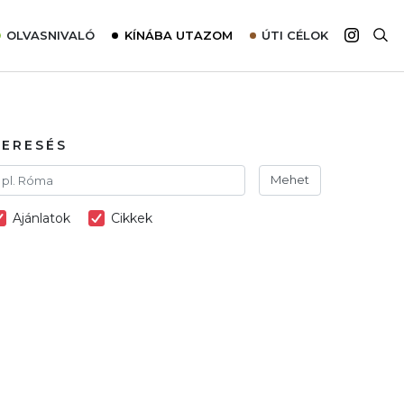
OLVASNIVALÓ
KÍNÁBA UTAZOM
ÚTI CÉLOK
Top 10 látnivalók térképpel
Európa
Tudnivalók az ajánlatok lefoglalásához
Ázsia
Tippek & Trükkök
Amerika
KERESÉS
Utazómajom – CitySIM kártya a világutazóknak
Afrika
Mehet
Interjú
Ausztrália
Ajánlatok
Cikkek
Élménybeszámolók
Szállodalátogatás
Sajtómegjelenések