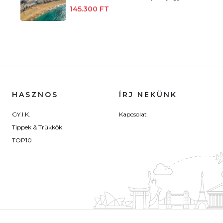
145.300 FT
HASZNOS
ÍRJ NEKÜNK
GY.I.K.
Kapcsolat
Tippek & Trükkök
TOP10