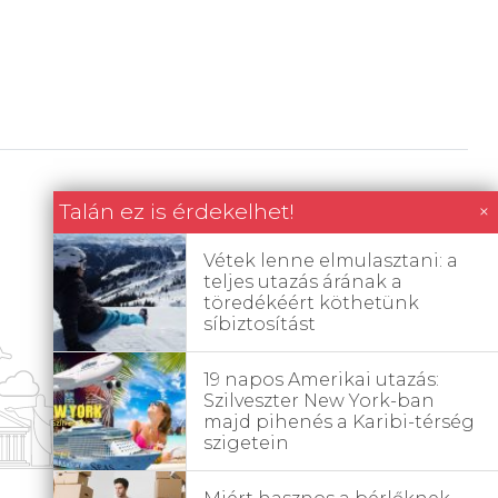
Talán ez is érdekelhet!
×
Vétek lenne elmulasztani: a
teljes utazás árának a
töredékéért köthetünk
síbiztosítást
19 napos Amerikai utazás:
Szilveszter New York-ban
majd pihenés a Karibi-térség
szigetein