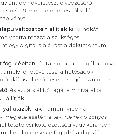
agy antigén gyorsteszt elvégzéséről
egy, a Covid19-megbetegedésből való
azolványt.
lapú változatban állítják ki.
Mindkét
amely tartalmazza a szükséges
int egy digitális aláírást a dokumentum
t fog kiépíteni
és támogatja a tagállamokat
n, amely lehetővé teszi a hatóságok
lő aláírás ellenőrzését az egész Unióban.
ető
, és azt a kiállító tagállam hivatalos
állítják ki.
nnyal utazóknak
– amennyiben a
k megléte esetén eltekintenek bizonyos
l tesztelési kötelezettség vagy karantén –
mellett kötelesek elfogadni a digitális