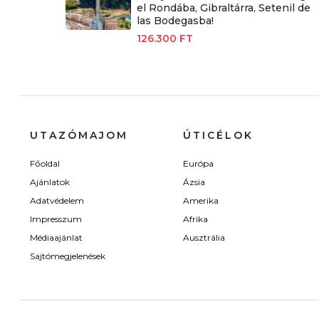
el Rondába, Gibraltárra, Setenil de
las Bodegasba!
126.300 FT
UTAZÓMAJOM
ÚTICÉLOK
Főoldal
Európa
Ajánlatok
Ázsia
Adatvédelem
Amerika
Impresszum
Afrika
Médiaajánlat
Ausztrália
Sajtómegjelenések