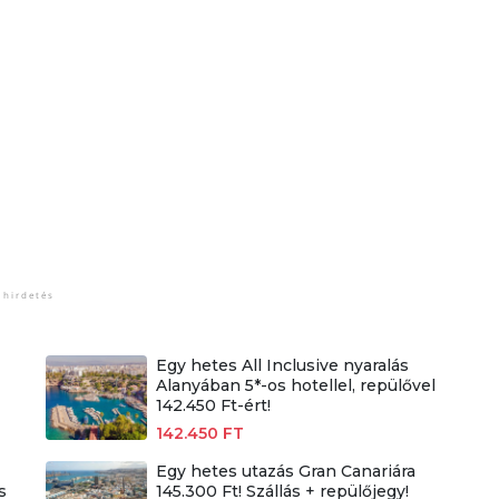
Egy hetes All Inclusive nyaralás
Alanyában 5*-os hotellel, repülővel
142.450 Ft-ért!
142.450 FT
Egy hetes utazás Gran Canariára
s
145.300 Ft! Szállás + repülőjegy!