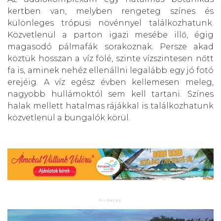
kertben van, melyben rengeteg színes és
különleges trópusi növénnyel találkozhatunk.
Közvetlenül a parton igazi mesébe illő, égig
magasodó pálmafák sorakoznak. Persze akad
köztük hosszan a víz fölé, szinte vízszintesen nőtt
fa is, aminek nehéz ellenállni legalább egy jó fotó
erejéig. A víz egész évben kellemesen meleg,
nagyobb hullámoktól sem kell tartani. Színes
halak mellett hatalmas rájákkal is találkozhatunk
közvetlenül a bungalók körül.