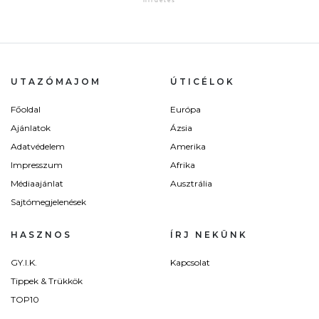
UTAZÓMAJOM
ÚTICÉLOK
Főoldal
Európa
Ajánlatok
Ázsia
Adatvédelem
Amerika
Impresszum
Afrika
Médiaajánlat
Ausztrália
Sajtómegjelenések
HASZNOS
ÍRJ NEKÜNK
GY.I.K.
Kapcsolat
Tippek & Trükkök
TOP10