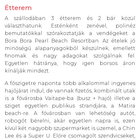
Étterem
A szállodában 3 étterem és 2 bár közül
választhatunk. Esténként zenével, polinéz
bemutatókkal szórakoztatják a vendégeket a
Bora Bora Pearl Beach Resortban. Az ételek jó
minőségű alapanyagokból készülnek, emellett
finomak és nagy adagokat szolgálnak fel.
Egyetlen hátránya, hogy igen borsos áron
kínálják mindezt.
A főszigetre naponta több alkalommal ingyenes
hajójárat indul, de vannak fizetős, kombinált utak
is a fővárosba Vaitape-ba (busz + hajó) illetve a
sziget egyetlen publikus strandjára, a Matira
beach-re. A fővárosban van lehetőség autót,
robogót bérelni, akár egyetlen napra is, ezen
kívül két nagyobb szupermarket is üzemel, a Chin
Lee és a Super U. Előre csomagolt szendvicseket,