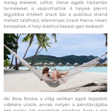
meleg ételeket, üdítőt, illetve egyéb háztartási
termékeket is vásárolhattok. A helyiek szerint
legjobbra értékelt snack bár a publikus strand
mellett található, leleményes Snack Matira néven
keressétek. A helyi árakhoz képest igen kedvező!
Aki Bora Borára, a világ valóban egyik legszebb
vidékére utazik, annak mélyen a pénztárcájába
kell nyúlni. Azt gondolom azonban, hogy a sok