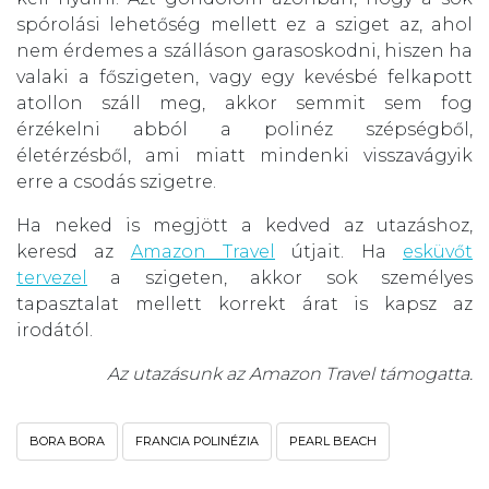
spórolási lehetőség mellett ez a sziget az, ahol
nem érdemes a szálláson garasoskodni, hiszen ha
valaki a főszigeten, vagy egy kevésbé felkapott
atollon száll meg, akkor semmit sem fog
érzékelni abból a polinéz szépségből,
életérzésből, ami miatt mindenki visszavágyik
erre a csodás szigetre.
Ha neked is megjött a kedved az utazáshoz,
keresd az
Amazon Travel
útjait. Ha
esküvőt
tervezel
a szigeten, akkor sok személyes
tapasztalat mellett korrekt árat is kapsz az
irodától.
Az utazásunk az Amazon Travel támogatta.
BORA BORA
FRANCIA POLINÉZIA
PEARL BEACH