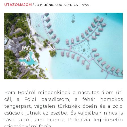
UTAZOMAJOM
/
2018. JÚNIUS 06. SZERDA - 19:54
Bora Boráról mindenkinek a nászutas álom úti
cél, a Földi paradicsom, a fehér homokos
tengerpart, végtelen türkizkék óceán és a zöld
csúcsok jutnak az eszébe. És valójában nincs is
távol attól, ami Francia Polinézia leghíresebb
szigetén várni fogja.