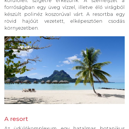
körülölelt szigetre érkezünk. A személyzet a
forróságban egy üveg vízzel, illetve élő virágból
készült polinéz koszorúval várt. A resortba egy
rövid hajóút vezetett, elképesztően csodás
környezetben.
A resort
Az üdülőkomplexum egy hatalmas botanikus