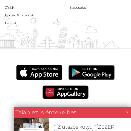
GY.I.K.
Kapcsolat
Tippek & Trükkök
TOP10
Talán ez is érdekelhet!
×
Minden tartalom jogvédett © 2026 Utazómajom.
TÍZ utazós kütyü TÍZEZER