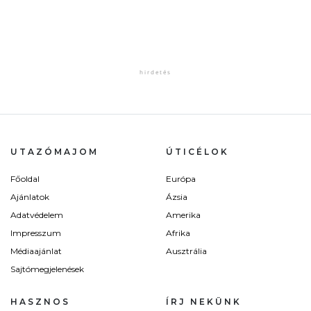
UTAZÓMAJOM
ÚTICÉLOK
Főoldal
Európa
Ajánlatok
Ázsia
Adatvédelem
Amerika
Impresszum
Afrika
Médiaajánlat
Ausztrália
Sajtómegjelenések
HASZNOS
ÍRJ NEKÜNK