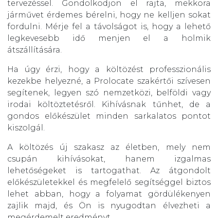
tervezéssel. Gondolkodjon el rajta, mekkora
járművet érdemes bérelni, hogy ne kelljen sokat
fordulni. Mérje fel a távolságot is, hogy a lehető
legkevesebb idő menjen el a holmik
átszállítására.
Ha úgy érzi, hogy a költözést professzionális
kezekbe helyezné, a Prolocate szakértői szívesen
segítenek, legyen szó nemzetközi, belföldi vagy
irodai költöztetésről. Kihívásnak tűnhet, de a
gondos előkészület minden sarkalatos pontot
kiszolgál.
A költözés új szakasz az életben, mely nem
csupán kihívásokat, hanem izgalmas
lehetőségeket is tartogathat. Az átgondolt
előkészületekkel és megfelelő segítséggel biztos
lehet abban, hogy a folyamat gördülékenyen
zajlik majd, és Ön is nyugodtan élvezheti a
megérdemelt eredményt.