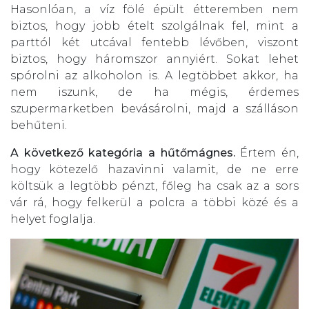
Hasonlóan, a víz fölé épült étteremben nem
biztos, hogy jobb ételt szolgálnak fel, mint a
parttól két utcával fentebb lévőben, viszont
biztos, hogy háromszor annyiért. Sokat lehet
spórolni az alkoholon is. A legtöbbet akkor, ha
nem iszunk, de ha mégis, érdemes
szupermarketben bevásárolni, majd a szálláson
behűteni.
A következő kategória a hűtőmágnes.
Értem én,
hogy kötezelő hazavinni valamit, de ne erre
költsük a legtöbb pénzt, főleg ha csak az a sors
vár rá, hogy felkerül a polcra a többi közé és a
helyet foglalja.