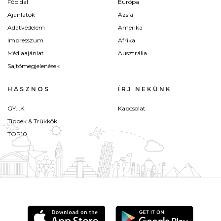
Főoldal
Európa
Ajánlatok
Ázsia
Adatvédelem
Amerika
Impresszum
Afrika
Médiaajánlat
Ausztrália
Sajtómegjelenések
HASZNOS
ÍRJ NEKÜNK
GY.I.K.
Kapcsolat
Tippek & Trükkök
TOP10