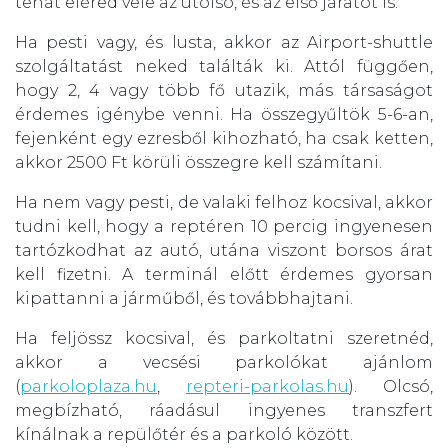
tehát eléred vele az utolsó, és az első járatot is.
Ha pesti vagy, és lusta, akkor az Airport-shuttle
szolgáltatást neked találták ki. Attól függően,
hogy 2, 4 vagy több fő utazik, más társaságot
érdemes igénybe venni. Ha összegyűltök 5-6-an,
fejenként egy ezresből kihozható, ha csak ketten,
akkor 2500 Ft körüli összegre kell számítani.
Ha nem vagy pesti, de valaki felhoz kocsival, akkor
tudni kell, hogy a reptéren 10 percig ingyenesen
tartózkodhat az autó, utána viszont borsos árat
kell fizetni. A terminál előtt érdemes gyorsan
kipattanni a járműből, és továbbhajtani.
Ha feljössz kocsival, és parkoltatni szeretnéd,
akkor a vecsési parkolókat ajánlom
(
parkoloplaza.hu
,
repteri-parkolas.hu
). Olcsó,
megbízható, ráadásul ingyenes transzfert
kínálnak a repülőtér és a parkoló között.