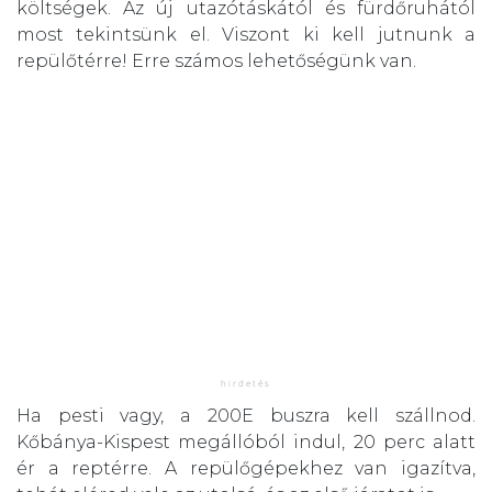
költségek. Az új utazótáskától és fürdőruhától
most tekintsünk el. Viszont ki kell jutnunk a
repülőtérre! Erre számos lehetőségünk van.
Ha pesti vagy, a 200E buszra kell szállnod.
Kőbánya-Kispest megállóból indul, 20 perc alatt
ér a reptérre. A repülőgépekhez van igazítva,