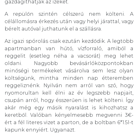
gazdagíthatják az ízeket.
A repülőn szintén célszerű nem költeni. A
célállomásra érkezés után vagy helyi járattal, vagy
bérelt autóval juthatunk el a szállásra.
Az igazi spórolás csak ezután kezdődik. A legtöbb
apartmanban van hűtő, vízforraló, amiből a
reggelit (esetleg néha a vacsorát) meg lehet
oldani. Nagyobb bevásárlóközpontokban
minőségi termékeket vásárolva sem lesz olyan
költségünk, mintha minden nap étteremben
reggeliznénk. Nyilván nem arról van szó, hogy
nyomorultan kell élni az év legszebb napjait,
csupán arról, hogy ésszerűen is lehet költeni. Így
akár még egy másik nyaralást is kihozhatsz a
keretből. Valóban kényelmesebb megvenni 3€-
ért a fél literes vizet a parton, de a boltban 6*1.5l-t
kapunk ennyiért. Ugyanazt.