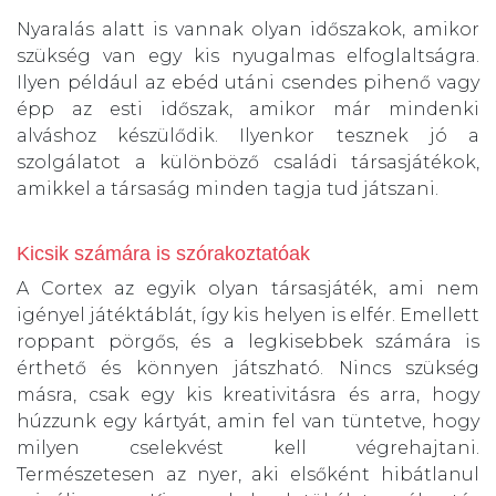
Nyaralás alatt is vannak olyan időszakok, amikor
szükség van egy kis nyugalmas elfoglaltságra.
Ilyen például az ebéd utáni csendes pihenő vagy
épp az esti időszak, amikor már mindenki
alváshoz készülődik. Ilyenkor tesznek jó a
szolgálatot a különböző családi társasjátékok,
amikkel a társaság minden tagja tud játszani.
Kicsik számára is szórakoztatóak
A Cortex az egyik olyan társasjáték, ami nem
igényel játéktáblát, így kis helyen is elfér. Emellett
roppant pörgős, és a legkisebbek számára is
érthető és könnyen játszható. Nincs szükség
másra, csak egy kis kreativitásra és arra, hogy
húzzunk egy kártyát, amin fel van tüntetve, hogy
milyen cselekvést kell végrehajtani.
Természetesen az nyer, aki elsőként hibátlanul