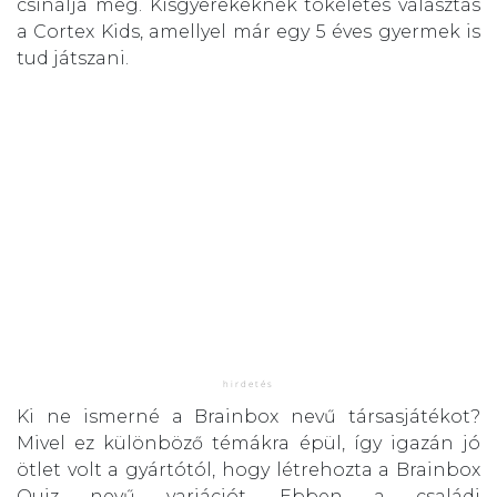
csinálja meg. Kisgyerekeknek tökéletes választás
a Cortex Kids, amellyel már egy 5 éves gyermek is
tud játszani.
Ki ne ismerné a Brainbox nevű társasjátékot?
Mivel ez különböző témákra épül, így igazán jó
ötlet volt a gyártótól, hogy létrehozta a Brainbox
Quiz nevű variációt. Ebben a családi