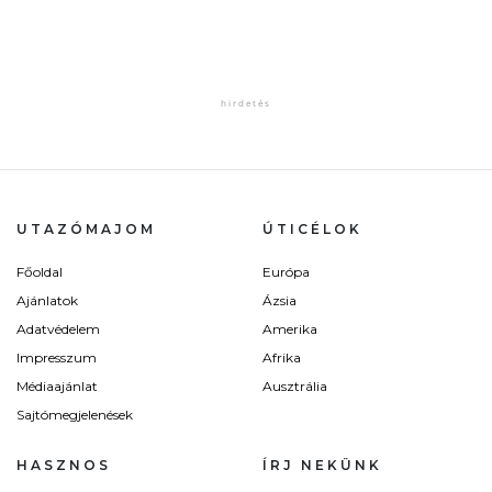
UTAZÓMAJOM
ÚTICÉLOK
Főoldal
Európa
Ajánlatok
Ázsia
Adatvédelem
Amerika
Impresszum
Afrika
Médiaajánlat
Ausztrália
Sajtómegjelenések
HASZNOS
ÍRJ NEKÜNK