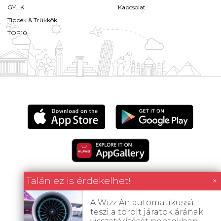
GY.I.K.
Kapcsolat
Tippek & Trükkök
TOP10
Talán ez is érdekelhet!
×
A Wizz Air automatikussá
Minden tartalom jogvédett © 2026 Utazómajom.
teszi a törölt járatok árának