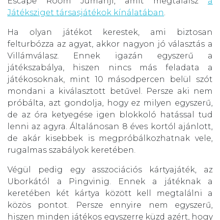
Escape Room Jumanji, amit megtalálsz
a
Játéksziget társasjátékok kínálatában
.
Ha olyan játékot kerestek, ami biztosan
felturbózza az agyat, akkor nagyon jó választás a
Villámválasz. Ennek igazán egyszerű a
játékszabálya, hiszen nincs más feladata a
játékosoknak, mint 10 másodpercen belül szót
mondani a kiválasztott betűvel. Persze aki nem
próbálta, azt gondolja, hogy ez milyen egyszerű,
de az óra ketyegése igen blokkoló hatással tud
lenni az agyra. Általánosan 8 éves kortól ajánlott,
de akár kisebbek is megpróbálkozhatnak vele,
rugalmas szabályok keretében.
Végül pedig egy asszociációs kártyajáték, az
Uborkától a Pingvinig. Ennek a játéknak a
keretében két kártya között kell megtalálni a
közös pontot. Persze ennyire nem egyszerű,
hiszen minden játékos egyszerre küzd azért, hogy