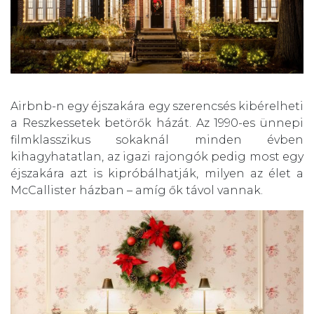
Airbnb-n egy éjszakára egy szerencsés kibérelheti
a Reszkessetek betörők házát. Az 1990-es ünnepi
filmklasszikus sokaknál minden évben
kihagyhatatlan, az igazi rajongók pedig most egy
éjszakára azt is kipróbálhatják, milyen az élet a
McCallister házban – amíg ők távol vannak.