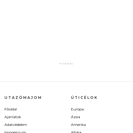
UTAZÓMAJOM
ÚTICÉLOK
Főoldal
Európa
Ajánlatok
Ázsia
Adatvédelem
Amerika
Impresszum
Afrika