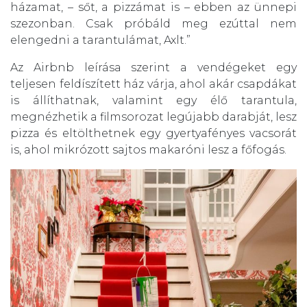
házamat, – sőt, a pizzámat is – ebben az ünnepi
szezonban. Csak próbáld meg ezúttal nem
elengedni a tarantulámat, Axlt.”
Az Airbnb leírása szerint a vendégeket egy
teljesen feldíszített ház várja, ahol akár csapdákat
is állíthatnak, valamint egy élő tarantula,
megnézhetik a filmsorozat legújabb darabját, lesz
pizza és eltölthetnek egy gyertyafényes vacsorát
is, ahol mikrózott sajtos makaróni lesz a főfogás.