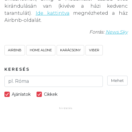
kirándulásán van (kivéve a házi kedvenc
tarantulát).
Ide kattintva
megnézheted a ház
Airbnb-oldalát.
Forrás:
News.Sky
AIRBNB
HOME ALONE
KARÁCSONY
VIBER
KERESÉS
Mehet
Ajánlatok
Cikkek