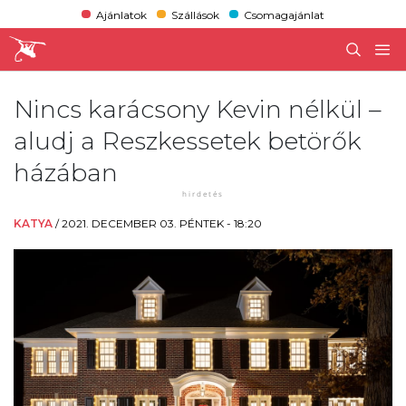
Ajánlatok
Szállások
Csomagajánlat
Nincs karácsony Kevin nélkül –
aludj a Reszkessetek betörők
házában
KATYA
/
2021. DECEMBER 03. PÉNTEK - 18:20