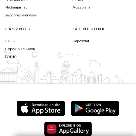
Médiaajánlat
Ausztrália
Sajtómegjelenések
HASZNOS
ÍRJ NEKÜNK
GY.I.K.
Kapcsolat
Tippek & Trükkök
TOP10