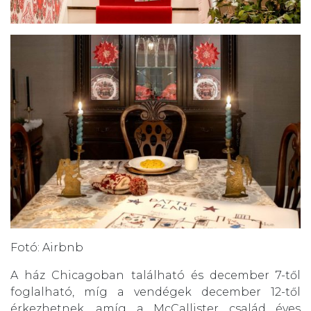
Fotó: Airbnb
A ház Chicagoban található és december 7-től
foglalható, míg a vendégek december 12-től
érkezhetnek, amíg a McCallister család éves