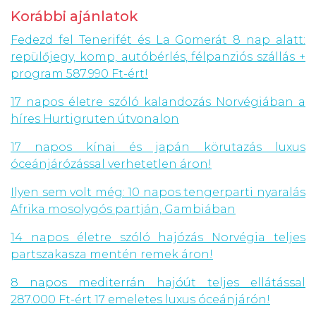
Korábbi ajánlatok
Fedezd fel Tenerifét és La Gomerát 8 nap alatt:
repülőjegy, komp, autóbérlés, félpanziós szállás +
program 587.990 Ft-ért!
17 napos életre szóló kalandozás Norvégiában a
híres Hurtigruten útvonalon
17 napos kínai és japán körutazás luxus
óceánjárózással verhetetlen áron!
Ilyen sem volt még: 10 napos tengerparti nyaralás
Afrika mosolygós partján, Gambiában
14 napos életre szóló hajózás Norvégia teljes
partszakasza mentén remek áron!
8 napos mediterrán hajóút teljes ellátással
287.000 Ft-ért 17 emeletes luxus óceánjárón!