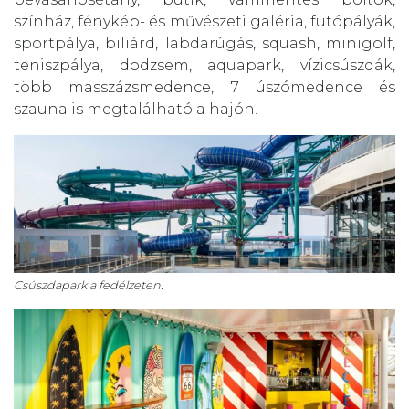
színház, fénykép- és művészeti galéria, futópályák,
sportpálya, biliárd, labdarúgás, squash, minigolf,
teniszpálya, dodzsem, aquapark, vízicsúszdák,
több masszázsmedence, 7 úszómedence és
szauna is megtalálható a hajón.
Csúszdapark a fedélzeten.