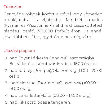
Transzfer
Genovába többek között autóval vagy közvetlen
repülőjárattal is eljuthatsz. Mindkét fapados
(Ryanair és Wizz Air) is kínál direkt összeköttetést
ráadásul baráti, 7-10.000 Ft/fő/út áron. Ha ennél
jóval többért látsz jegyet, érdemes még várni.
Utazási program
nap Egyéni érkezés Genova/Olaszországba.
Beszállás és a körutazás kezdete 16:00 órakor.
nap Nápoly (Pompei)/Olaszország (13:00 – 20:00
óráig).
nap Messina (Taormina)/Olaszország (09:00 –
18:00 óráig).
nap La Valletta/Málta (08:00 – 17:00 óráig).
nap Kikapcsolódás a tengeren.