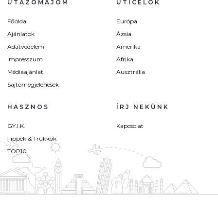
UTAZÓMAJOM
ÚTICÉLOK
Főoldal
Európa
Ajánlatok
Ázsia
Adatvédelem
Amerika
Impresszum
Afrika
Médiaajánlat
Ausztrália
Sajtómegjelenések
HASZNOS
ÍRJ NEKÜNK
GY.I.K.
Kapcsolat
Tippek & Trükkök
TOP10