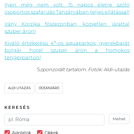
Ilyen még nem volt: 15 napos életre szóló
csoportos szafarizás Tanzániában teljes ellátással!
Irány Korzika főszezonban, közvetlen járattal
szuper áron!
Kiváló értékelésű 4*-os aquaparkos, gyerekbarát
bolgár hotel szuper áron a homokos
tengerparton!
S
zponzorált tartalom. Fotók: Aldi-utazás
ALDI UTAZÁS
ÓCEÁNJÁRÓ
KERESÉS
Mehet
Ajánlatok
Cikkek