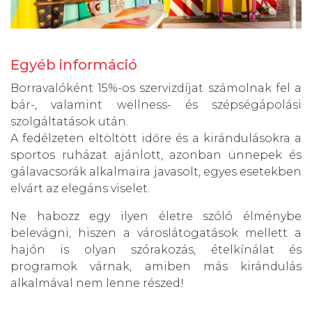
Egyéb információ
Borravalóként 15%-os szervizdíjat számolnak fel a
bár-, valamint wellness- és szépségápolási
szolgáltatások után.
A fedélzeten eltöltött időre és a kirándulásokra a
sportos ruházat ajánlott, azonban ünnepek és
gálavacsorák alkalmaira javasolt, egyes esetekben
elvárt az elegáns viselet.
Ne habozz egy ilyen életre szóló élménybe
belevágni, hiszen a városlátogatások mellett a
hajón is olyan szórakozás, ételkínálat és
programok várnak, amiben más kirándulás
alkalmával nem lenne részed!