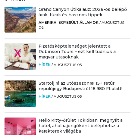
Grand Canyon útikalauz: 2026-os belépő
árak, túrák és hasznos tippek
AMERIKAI EGYESÜLT ÁLLAMOK
/
AUGUSZTUS
06.
Fizetésképtelenséget jelentett a
Robinson Tours – ezt kell tudniuk a
magyar utasoknak
HÍREK
/
AUGUSZTUS 05.
Startolj rá az utószezonra! 15+ retúr
repülőjegy Budapestről 18.980 Ft alatt!
HÍREK
/
AUGUSZTUS 05.
Hello Kitty-őrület Tokióban: megnyílt a
hotel, ahol rajongóként beléphetsz a
karakterek világába