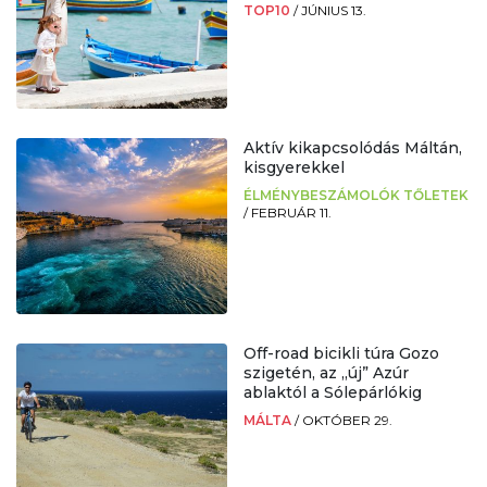
TOP10
/
JÚNIUS 13.
Aktív kikapcsolódás Máltán,
kisgyerekkel
ÉLMÉNYBESZÁMOLÓK TŐLETEK
/
FEBRUÁR 11.
Off-road bicikli túra Gozo
szigetén, az „új” Azúr
ablaktól a Sólepárlókig
MÁLTA
/
OKTÓBER 29.