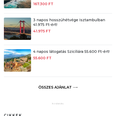
167.300 FT
3 napos hosszúhétvége Isztambulban
41.975 Ft-ért!
41.975 FT
4 napos látogatás Szicíliára 55.600 Ft-ért!
55.600 FT
ÖSSZES AJÁNLAT
CIKKEK