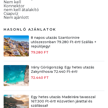
Nem kell
Konnektor
nem kell átalakító
Csapvíz
Nem ajánlott
HASONLÓ AJÁNLATOK
8 napos utazás Szantorinire
utószezonban 79.280 Ft-ért! Szállás +
repülőjegy!
79.280 FT
Irány Görögország: Egy hetes utazás
Zakynthosra 72.440 Ft-ért!
72.440 FT
Egy hetes utazás Madeirára tavasszal
167.300 Ft-ért! Közvetlen járattal és
szállással!