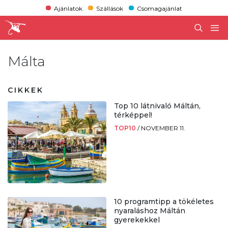
Ajánlatok
Szállások
Csomagajánlat
Málta
CIKKEK
Top 10 látnivaló Máltán,
térképpel!
TOP10
/
NOVEMBER 11.
10 programtipp a tökéletes
nyaraláshoz Máltán
gyerekekkel