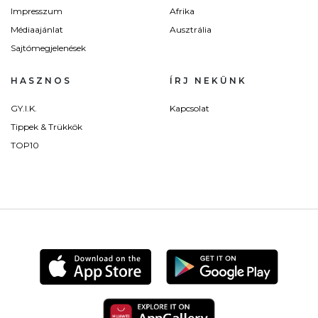
Impresszum
Afrika
Médiaajánlat
Ausztrália
Sajtómegjelenések
HASZNOS
ÍRJ NEKÜNK
GY.I.K.
Kapcsolat
Tippek & Trükkök
TOP10