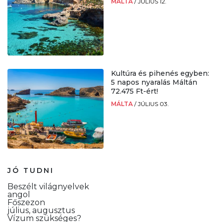
MÁLTA
/
JÚLIUS 12.
Kultúra és pihenés egyben:
5 napos nyaralás Máltán
72.475 Ft-ért!
MÁLTA
/
JÚLIUS 03.
JÓ TUDNI
Beszélt világnyelvek
angol
Főszezon
július, augusztus
Vízum szükséges?