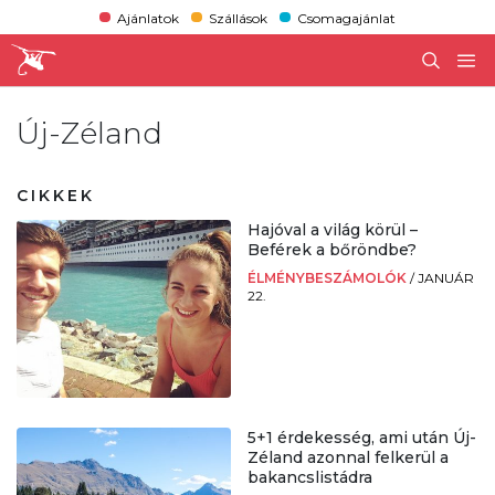
Ajánlatok
Szállások
Csomagajánlat
Új-Zéland
CIKKEK
Hajóval a világ körül –
Beférek a bőröndbe?
ÉLMÉNYBESZÁMOLÓK
/
JANUÁR
22.
5+1 érdekesség, ami után Új-
Zéland azonnal felkerül a
bakancslistádra