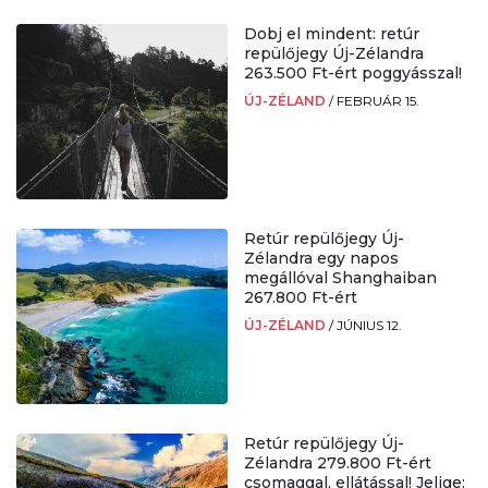
Dobj el mindent: retúr
repülőjegy Új-Zélandra
263.500 Ft-ért poggyásszal!
ÚJ-ZÉLAND
/
FEBRUÁR 15.
Retúr repülőjegy Új-
Zélandra egy napos
megállóval Shanghaiban
267.800 Ft-ért
ÚJ-ZÉLAND
/
JÚNIUS 12.
Retúr repülőjegy Új-
Zélandra 279.800 Ft-ért
csomaggal, ellátással! Jelige: