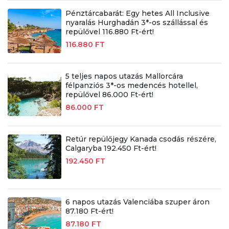
Pénztárcabarát: Egy hetes All Inclusive
nyaralás Hurghadán 3*-os szállással és
repülővel 116.880 Ft-ért!
116.880 FT
5 teljes napos utazás Mallorcára
félpanziós 3*-os medencés hotellel,
repülővel 86.000 Ft-ért!
86.000 FT
Retúr repülőjegy Kanada csodás részére,
Calgaryba 192.450 Ft-ért!
192.450 FT
6 napos utazás Valenciába szuper áron
87.180 Ft-ért!
87.180 FT