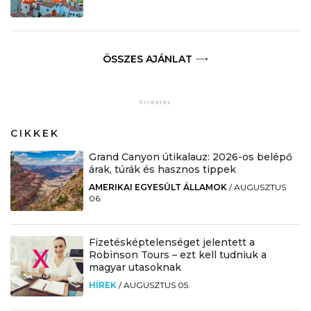
ÖSSZES AJÁNLAT
CIKKEK
Grand Canyon útikalauz: 2026-os belépő
árak, túrák és hasznos tippek
AMERIKAI EGYESÜLT ÁLLAMOK
/
AUGUSZTUS
06.
Fizetésképtelenséget jelentett a
Robinson Tours – ezt kell tudniuk a
magyar utasoknak
HÍREK
/
AUGUSZTUS 05.