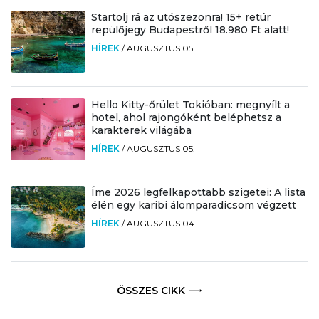
Startolj rá az utószezonra! 15+ retúr
repülőjegy Budapestről 18.980 Ft alatt!
HÍREK
/
AUGUSZTUS 05.
Hello Kitty-őrület Tokióban: megnyílt a
hotel, ahol rajongóként beléphetsz a
karakterek világába
HÍREK
/
AUGUSZTUS 05.
Íme 2026 legfelkapottabb szigetei: A lista
élén egy karibi álomparadicsom végzett
HÍREK
/
AUGUSZTUS 04.
ÖSSZES CIKK