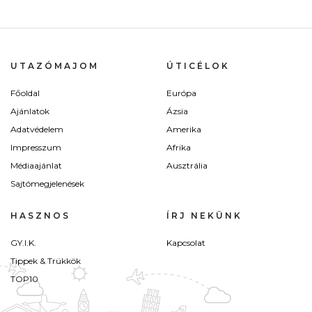
UTAZÓMAJOM
ÚTICÉLOK
Főoldal
Európa
Ajánlatok
Ázsia
Adatvédelem
Amerika
Impresszum
Afrika
Médiaajánlat
Ausztrália
Sajtómegjelenések
HASZNOS
ÍRJ NEKÜNK
GY.I.K.
Kapcsolat
Tippek & Trükkök
TOP10