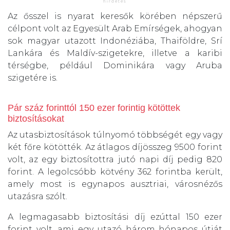
Az ősszel is nyarat keresők körében népszerű
célpont volt az Egyesült Arab Emírségek, ahogyan
sok magyar utazott Indonéziába, Thaiföldre, Srí
Lankára és Maldív-szigetekre, illetve a karibi
térségbe, például Dominikára vagy Aruba
szigetére is.
Pár száz forinttól 150 ezer forintig kötöttek
biztosításokat
Az utasbiztosítások túlnyomó többségét egy vagy
két főre kötötték. Az átlagos díjösszeg 9500 forint
volt, az egy biztosítottra jutó napi díj pedig 820
forint. A legolcsóbb kötvény 362 forintba került,
amely most is egynapos ausztriai, városnézős
utazásra szólt.
A legmagasabb biztosítási díj ezúttal 150 ezer
forint volt, ami egy utazó három hónapos útját