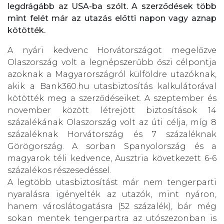
legdrágább az USA-ba szólt. A szerződések több
mint felét már az utazás előtti napon vagy aznap
kötötték.
A nyári kedvenc Horvátországot megelőzve
Olaszország volt a legnépszerűbb őszi célpontja
azoknak a Magyarországról külföldre utazóknak,
akik a Bank360.hu utasbiztosítás kalkulátorával
kötötték meg a szerződéseiket. A szeptember és
november között létrejött biztosítások 14
százalékának Olaszország volt az úti célja, míg 8
százaléknak Horvátország és 7 százaléknak
Görögország. A sorban Spanyolország és a
magyarok téli kedvence, Ausztria következett 6-6
százalékos részesedéssel.
A legtöbb utasbiztosítást már nem tengerparti
nyaralásra igényelték az utazók, mint nyáron,
hanem városlátogatásra (52 százalék), bár még
sokan mentek tengerpartra az utószezonban is