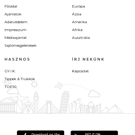
Főoldal
Európa
Ajánlatok
Ázsia
Adatvédelem
Amerika
Impresszum
Afrika
Médiaajánlat
Ausztrália
Sajtómegjelenések
HASZNOS
ÍRJ NEKÜNK
GY.I.K.
Kapcsolat
Tippek & Trükkök
TOP10