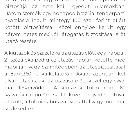
biztosítja az Amerikai Egyesült Államokban.
Három személy egy hónapos, brazíliai tengerparti
nyaralásra indult mintegy 100 ezer forint díjért
kötött biztosítással. Közel ennyibe került egy
három hetes mexikói látogatás biztosítása is öt
utazó részére.
A kiutazók 35 százaléka az utazás előtt egy nappal,
21 százaléka pedig az utazás napján kötötte meg
mobilján vagy számítógépén az utasbiztosítását
a Bank360.hu kalkulátorán. Akadt azonban két
olyan utas is, aki az utazása előtt közel egy évvel
már leszerződött. A kiutazók több mint 60
százaléka repülőre szállt, közel negyede autóval
utazott, a többiek busszal, vonattal vagy motorral
közlekedtek.