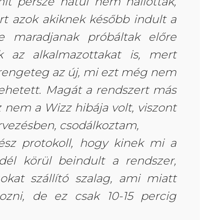
it persze hátul nem hallottak,
rt azok akiknek később indult a
 maradjanak próbáltak előre
 az alkalmazottakat is, mert
 rengeteg az új, mi ezt még nem
lehetett. Magát a rendszert más
z nem a Wizz hibája volt, viszont
zervezésben, csodálkoztam,
ész protokoll, hogy kinek mi a
dél körül beindult a rendszer,
okat szállító szalag, ami miatt
zni, de ez csak 10-15 percig