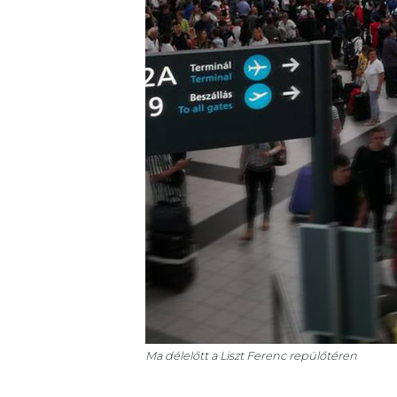
Ma délelőtt a Liszt Ferenc repülőtéren