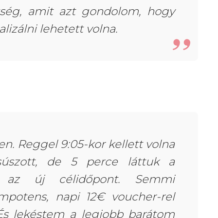
ltség, amit azt gondolom, hogy
lizálni lehetett volna.
. Reggel 9:05-kor kellett volna
súszott, de 5 perce láttuk a
 az új célidőpont. Semmi
 impotens, napi 12€ voucher-rel
 És lekéstem a legjobb barátom