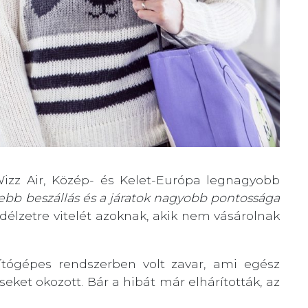
Wizz Air, Közép- és Kelet-Európa legnagyobb
bb beszállás és a járatok nagyobb pontossága
edélzetre vitelét azoknak, akik nem vásárolnak
ítógépes rendszerben volt zavar, ami egész
eket okozott. Bár a hibát már elhárították, az