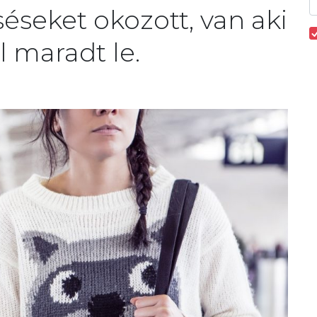
séseket okozott, van aki
l maradt le.