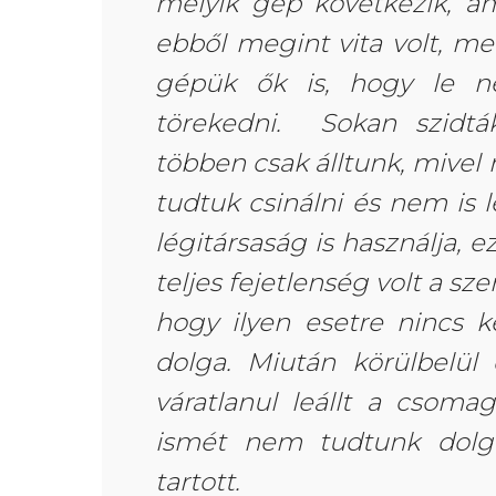
melyik gép következik, am
ebből megint vita volt, me
gépük ők is, hogy le ne
törekedni. Sokan szidták
többen csak álltunk, mivel
tudtuk csinálni és nem is 
légitársaság is használja, e
teljes fejetlenség volt a s
hogy ilyen esetre nincs k
dolga. Miután körülbelül 
váratlanul leállt a csomag
ismét nem tudtunk dolgo
tartott.