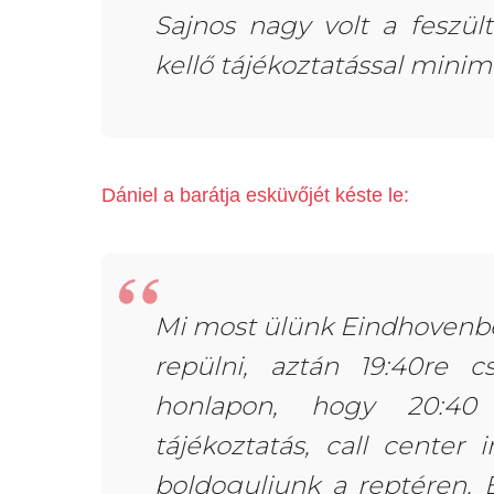
Sajnos nagy volt a feszü
kellő tájékoztatással minima
Dániel a barátja esküvőjét késte le:
Mi most ülünk Eindhovenben
repülni, aztán 19:40re c
honlapon, hogy 20:40
tájékoztatás, call center
boldoguljunk a reptéren.