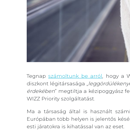
Tegnap
számoltunk be arról
, hogy a 
diszkont légitársasága „
leggördülékenye
érdekében
” megtiltja a kézipoggyász f
WIZZ Priority szolgáltatást.
Ma a társaság által is használt szám
Európában több helyen is jelentős késés
esti járatokra is kihatással van az eset.