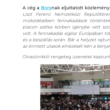
A cég a
Bors
nak eljuttatott közlemény
Liszt Ferenc Nemzetközi Repülőtéren
működésében fennakadások történtek
piacon széles körben igénybe vett szo
volt. A fennakadás egész Európában töb
és a beszállás során. Bár a helyzet rajtu
az érintett utasok elnézését kéri a kény
Olvasóinktól rengeteg üzenetet kaptun