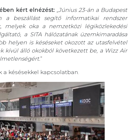
ében kért elnézést:
„
Június 23-án a Budapest
 a beszállást segítő informatikai rendszer
, melyek oka a nemzetközi légiközlekedési
lgáltató, a SITA hálózatának üzemkimaradása
b helyen is késéseket okozott az utasfelvétel
nk kívül álló okokból következett be, a Wizz Air
elmetlenségért.
”
k a késésekkel kapcsolatban.