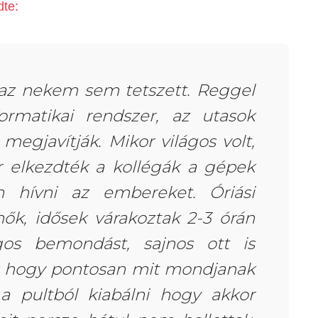
dte:
 az nekem sem tetszett. Reggel
formatikai rendszer, az utasok
 megjavítják. Mikor világos volt,
r elkezdték a kollégák a gépek
án hívni az embereket. Óriási
ők, idősek várakoztak 2-3 órán
gos bemondást, sajnos ott is
k hogy pontosan mit mondjanak
 pultból kiabálni hogy akkor