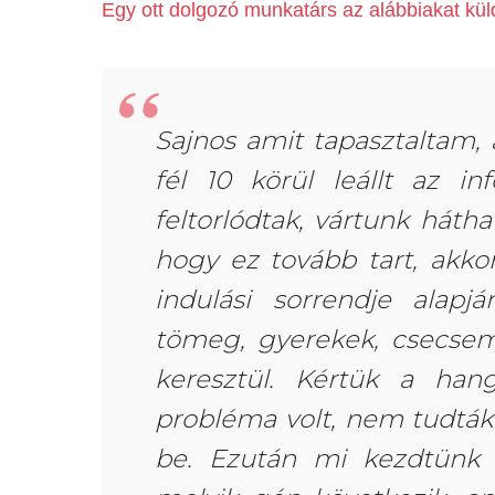
Egy ott dolgozó munkatárs az alábbiakat kül
Sajnos amit tapasztaltam,
fél 10 körül leállt az in
feltorlódtak, vártunk hátha
hogy ez tovább tart, akko
indulási sorrendje alapj
tömeg, gyerekek, csecsem
keresztül. Kértük a han
probléma volt, nem tudtá
be. Ezután mi kezdtünk a