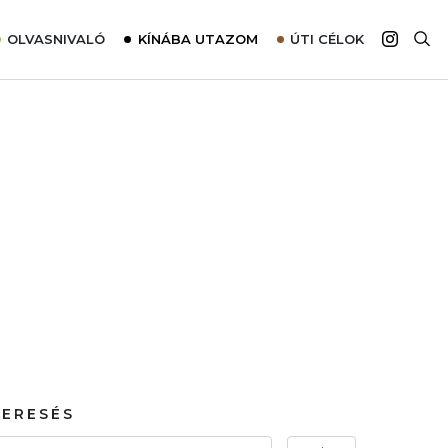
OLVASNIVALÓ
KÍNÁBA UTAZOM
ÚTI CÉLOK
Top 10 látnivalók térképpel
Európa
Tudnivalók az ajánlatok lefoglalásához
Ázsia
Tippek & Trükkök
Amerika
Utazómajom – CitySIM kártya a világutazóknak
Afrika
Interjú
Ausztrália
Élménybeszámolók
Szállodalátogatás
Sajtómegjelenések
KERESÉS