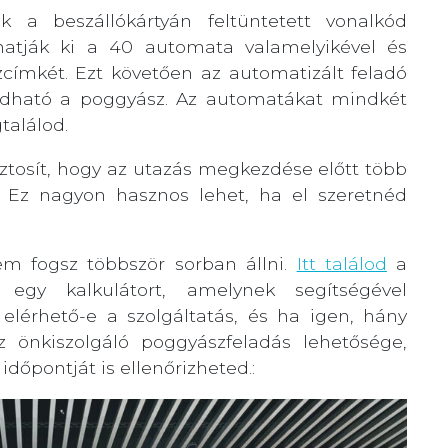
 a beszállókártyán feltüntetett vonalkód
tják ki a 40 automata valamelyikével és
címkét. Ezt követően az automatizált feladó
eladható a poggyász. Az automatákat mindkét
találod.
iztosít, hogy az utazás megkezdése előtt több
. Ez nagyon hasznos lehet, ha el szeretnéd
em fogsz többször sorban állni.
Itt találod
a
egy kalkulátort, amelynek segítségével
lérhető-e a szolgáltatás, és ha igen, hány
z önkiszolgáló poggyászfeladás lehetősége,
dőpontját is ellenőrizheted.: