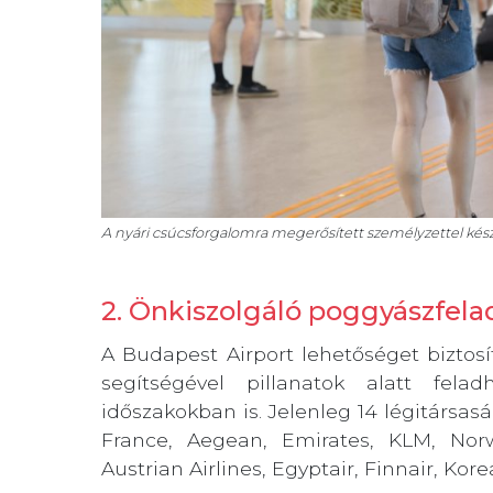
A nyári csúcsforgalomra megerősített személyzettel kés
2. Önkiszolgáló poggyászfela
A Budapest Airport lehetőséget biztosí
segítségével pillanatok alatt fel
időszakokban is. Jelenleg 14 légitársaság
France, Aegean, Emirates, KLM, Norwe
Austrian Airlines, Egyptair, Finnair, Kore