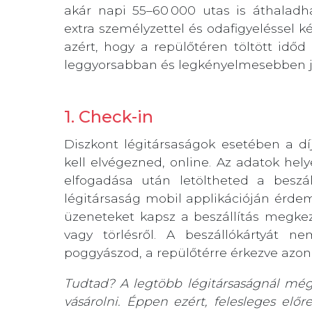
akár napi 55–60 000 utas is áthaladhat
extra személyzettel és odafigyeléssel kés
azért, hogy a repülőtéren töltött időd
leggyorsabban és legkényelmesebben ju
1. Check-in
Diszkont légitársaságok esetében a dí
kell elvégezned, online. Az adatok hely
elfogadása után letöltheted a beszá
légitársaság mobil applikációján érdem
üzeneteket kapsz a beszállítás megkezd
vagy törlésről. A beszállókártyát 
poggyászod, a repülőtérre érkezve azon
Tudtad? A legtöbb légitársaságnál még
vásárolni. Éppen ezért, felesleges el