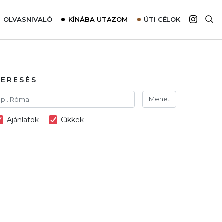
OLVASNIVALÓ
KÍNÁBA UTAZOM
ÚTI CÉLOK
Top 10 látnivalók térképpel
Európa
Tudnivalók az ajánlatok lefoglalásához
Ázsia
Tippek & Trükkök
Amerika
KERESÉS
Utazómajom – CitySIM kártya a világutazóknak
Afrika
Mehet
Interjú
Ausztrália
Ajánlatok
Cikkek
Élménybeszámolók
Szállodalátogatás
Sajtómegjelenések