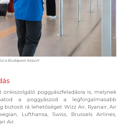
zül a Budapest Airport
dás
t önkiszolgáló poggyászfeladásra is, melynek
adhatod a poggyászod a legforgalmasabb
 biztosít rá lehetőséget: Wizz Air, Ryanair, Air
gian, Lufthansa, Swiss, Brussels Airlines,
an Air.