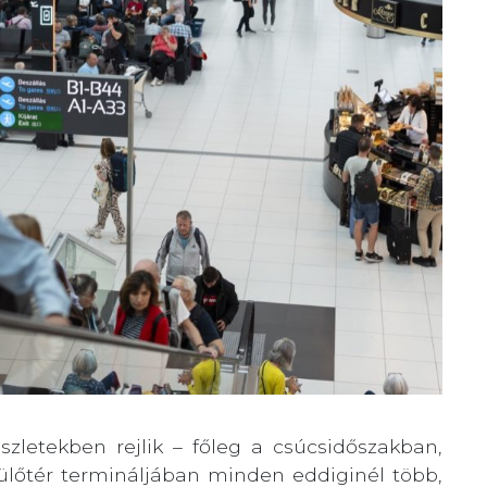
zletekben rejlik – főleg a csúcsidőszakban,
ülőtér termináljában minden eddiginél több,