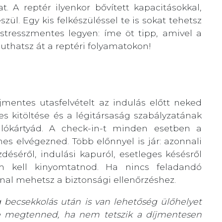
. A reptér ilyenkor bővített kapacitásokkal,
zül. Egy kis felkészüléssel te is sokat tehetsz
 stresszmentes legyen: íme öt tipp, amivel a
thatsz át a reptéri folyamatokon!
jmentes utasfelvételt az indulás előtt neked
es kitöltése és a légitársaság szabályzatának
llókártyád. A check-in-t minden esetben a
es elvégezned. Több előnnyel is jár: azonnali
éséről, indulási kapuról, esetleges késésről
nem kell kinyomtatnod. Ha nincs feladandó
nal mehetsz a biztonsági ellenőrzéshez.
 becsekkolás után is van lehetőség ülőhelyet
őre megtenned, ha nem tetszik a díjmentesen