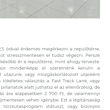
,5 órával érdemes megérkezni a repülőtérre,
ot stresszmentesen el tudsz végezni. Persze
később ér a repülőtérre, mint ahogy tervezte.
ikor mindenképp el szeretnénk kerülni a
el utazunk, vagy mozgáskorlátozott utasként
tökéletes választás a Fast Track Lane, vagy
llanatok alatt juthatsz el az ellenőrzésig, de
atás ára alapesetben 2 700 Ft, de valamennyi
íjmentesen veheti igénybe. Ezt a légitársaság
gy, törzsutasprogram státusz), vagy bizonyos