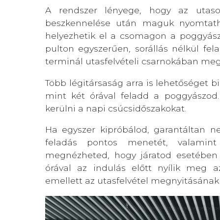
A rendszer lényege, hogy az utasok
beszkennelése után maguk nyomtatha
helyezhetik el a csomagon a poggyász
pulton egyszerűen, sorállás nélkül f
terminál utasfelvételi csarnokában meg
Több légitársaság arra is lehetőséget b
mint két órával feladd a poggyászod
kerülni a napi csúcsidőszakokat.
Ha egyszer kipróbálod, garantáltan n
feladás pontos menetét, valamint 
megnézheted, hogy járatod esetében e
órával az indulás előtt nyílik meg a
emellett az utasfelvétel megnyitásának i