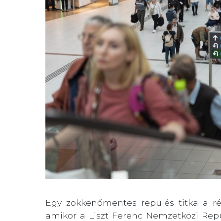
Egy zökkenőmentes repülés titka a rés
amikor a Liszt Ferenc Nemzetközi Rep