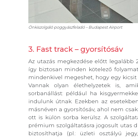
Önkiszolgáló poggyászfeladó – Budapest Airport
3. Fast track – gyorsítósáv
Az utazás megkezdése előtt legalább 2
így biztosan minden kötelező folyamat
mindenkivel megeshet, hogy egy kicsit 
Vannak olyan élethelyzetek is, am
sorbanállást: például ha kisgyermekk
indulunk útnak. Ezekben az esetekben 
másnéven a gyorsítósáv, ahol nem csak pi
ott is külön sorba kerülsz. A szolgált
prémium szolgáltatásra jogosult utas d
biztosíthatja (pl.: üzleti osztályú je