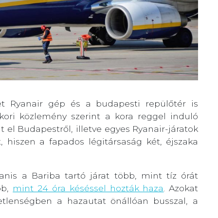
ét Ryanair gép és a budapesti repülőtér is
kori közlemény szerint a kora reggel induló
el Budapestről, illetve egyes Ryanair-járatok
t, hiszen a fapados légitársaság két, éjszaka
is a Bariba tartó járat több, mint tíz órát
bb,
mint 24 óra késéssel hozták haza
. Azokat
etlenségben a hazautat önállóan busszal, a