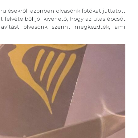
ülésekről, azonban olvasónk fotókat juttatott
t felvételből jól kivehető, hogy az utaslépcsőt
javítást olvasónk szerint megkezdték, ami