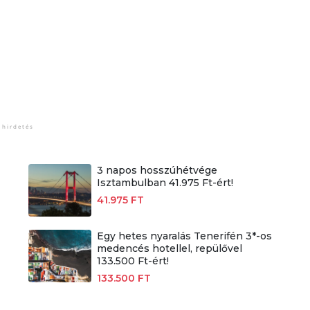
3 napos hosszúhétvége
Isztambulban 41.975 Ft-ért!
41.975 FT
Egy hetes nyaralás Tenerifén 3*-os
medencés hotellel, repülővel
133.500 Ft-ért!
133.500 FT