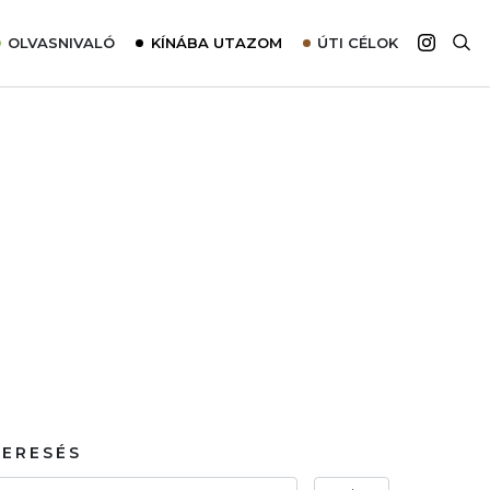
OLVASNIVALÓ
KÍNÁBA UTAZOM
ÚTI CÉLOK
Top 10 látnivalók térképpel
Európa
Tudnivalók az ajánlatok lefoglalásához
Ázsia
Tippek & Trükkök
Amerika
Utazómajom – CitySIM kártya a világutazóknak
Afrika
Interjú
Ausztrália
Élménybeszámolók
Szállodalátogatás
Sajtómegjelenések
KERESÉS