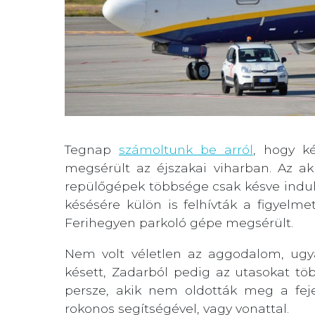
Tegnap
számoltunk be arról
, hogy k
megsérült az éjszakai viharban. Az ak
repülőgépek többsége csak késve indult 
késésére külön is felhívták a figyelme
Ferihegyen parkoló gépe megsérült.
Nem volt véletlen az aggodalom, ugyan
késett, Zadarból pedig az utasokat tö
persze, akik nem oldották meg a fej
rokonos segítségével, vagy vonattal.