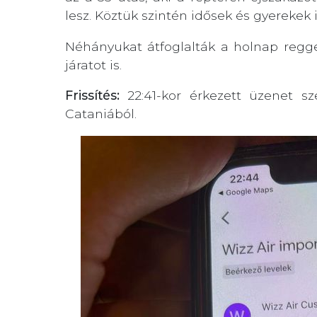
lesz. Köztük szintén idősek és gyerekek 
Néhányukat átfoglalták a holnap regge
járatot is.
Frissítés:
22:41-kor érkezett üzenet sz
Cataniából.