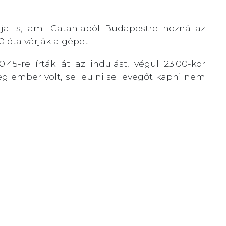
rja is, ami Cataniaból Budapestre hozná az
 óta várják a gépet.
0:45-re írták át az indulást, végül 23:00-kor
teg ember volt, se leülni se levegőt kapni nem