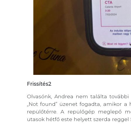
Frissítés2
Olvasónk, Andrea nem találta további 
„Not found” üzenet fogadta, amikor a h
repülőtérre. A repülőgép meglepő mód
utasok hétfő este helyett szerda reggel