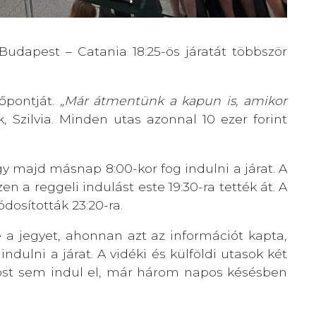
Budapest – Catania 18:25-ös járatát többször
dőpontját.
„Már átmentünk a kapun is, amikor
 Szilvia. Minden utas azonnal 10 ezer forint
gy majd másnap 8:00-kor fog indulni a járat. A
n a reggeli indulást este 19:30-ra tették át. A
ódosították 23:20-ra.
e a jegyet, ahonnan azt az információt kapta,
ulni a járat. A vidéki és külföldi utasok két
ost sem indul el, már három napos késésben