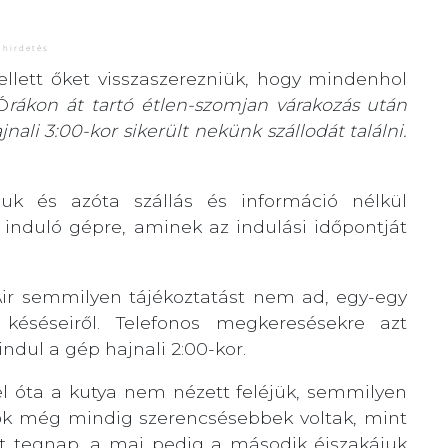
ellett őket visszaszerezniük, hogy mindenhol
Ó
rákon át tartó étlen-szomjan várakozás után
nali 3:00-kor sikerült nekünk szállodát találni.
iuk és azóta szállás és információ nélkül
r induló gépre, aminek az indulási időpontját
ir semmilyen tájékoztatást nem ad, egy-egy
 késéseiről. Telefonos megkeresésekre azt
dul a gép hajnali 2:00-kor.
el óta a kutya nem nézett feléjük, semmilyen
 ők még mindig szerencsésebbek voltak, mint
ott tegnap, a mai pedig a második éjszakájuk