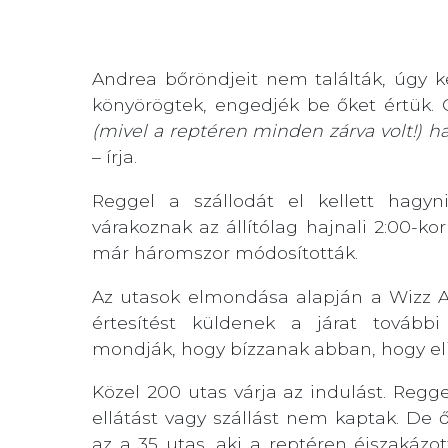
Andrea bőröndjeit nem találták, úgy k
könyörögtek, engedjék be őket értük. 
(mivel a reptéren minden zárva volt!) haj
– írja.
Reggel a szállodát el kellett hagyn
várakoznak az állítólag hajnali 2:00-ko
már háromszor módosították.
Az utasok elmondása alapján a Wizz A
értesítést küldenek a járat további
mondják, hogy bízzanak abban, hogy elin
Közel 200 utas várja az indulást. Regg
ellátást vagy szállást nem kaptak. De
az a 35 utas, aki a reptéren éjszakáz