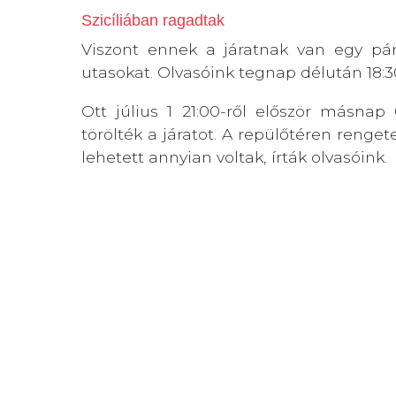
Szicíliában ragadtak
Viszont ennek a járatnak van egy pá
utasokat. Olvasóink tegnap délután 18:30
Ott július 1 21:00-ről először másnap 
törölték a járatot. A repülőtéren renge
lehetett annyian voltak, írták olvasóink.