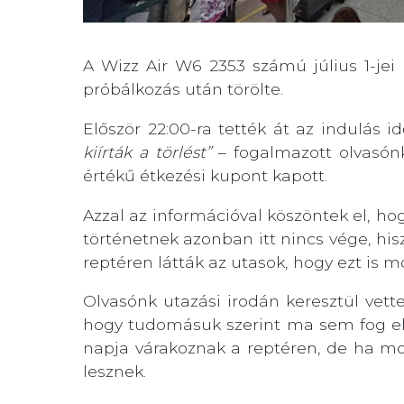
A Wizz Air W6 2353 számú július 1-jei 
próbálkozás után törölte.
Először 22:00-ra tették át az indulás i
kiírták a törlést”
– fogalmazott olvasónk,
értékű étkezési kupont kapott.
Azzal az információval köszöntek el, ho
történetnek azonban itt nincs vége, hisze
reptéren látták az utasok, hogy ezt is m
Olvasónk utazási irodán keresztül vett
hogy tudomásuk szerint ma sem fog elind
napja várakoznak a reptéren, de ha m
lesznek.