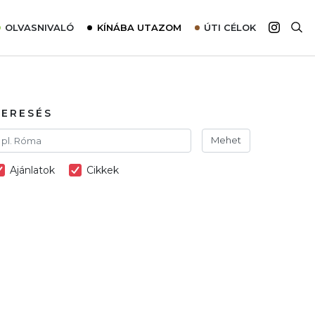
OLVASNIVALÓ
KÍNÁBA UTAZOM
ÚTI CÉLOK
Top 10 látnivalók térképpel
Európa
Tudnivalók az ajánlatok lefoglalásához
Ázsia
Tippek & Trükkök
Amerika
KERESÉS
Utazómajom – CitySIM kártya a világutazóknak
Afrika
Mehet
Interjú
Ausztrália
Ajánlatok
Cikkek
Élménybeszámolók
Szállodalátogatás
Sajtómegjelenések