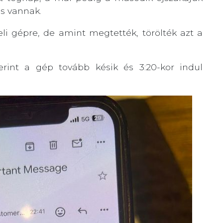
is vannak.
li gépre, de amint megtették, törölték azt a
erint a gép tovább késik és 3:20-kor indul