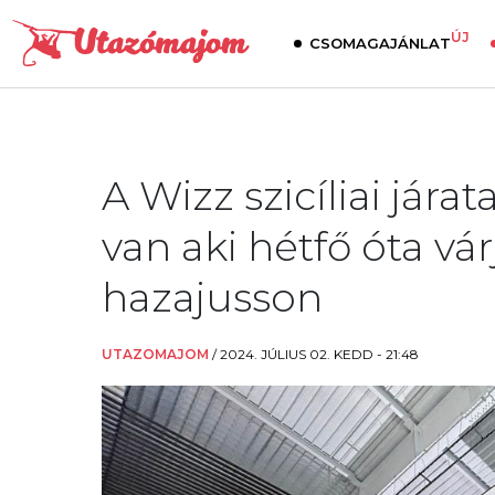
ÚJ
CSOMAGAJÁNLAT
A Wizz szicíliai jára
van aki hétfő óta vá
hazajusson
UTAZOMAJOM
/
2024. JÚLIUS 02. KEDD - 21:48