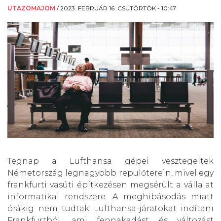
UTAZOMAJOM
/
2023. FEBRUÁR 16. CSÜTÖRTÖK - 10:47
Tegnap a Lufthansa gépei vesztegeltek
Németország legnagyobb repülőterein, mivel egy
frankfurti vasúti építkezésen megsérült a vállalat
informatikai rendszere. A meghibásodás miatt
órákig nem tudtak Lufthansa-járatokat indítani
Frankfurtból, ami fennakadást és változást