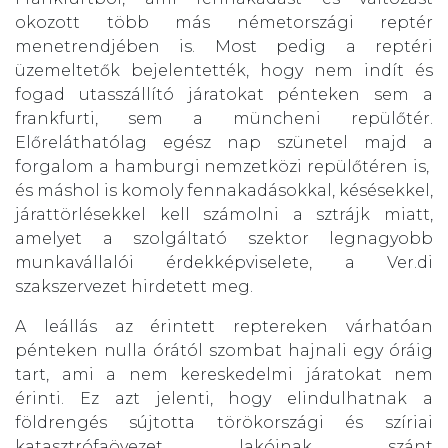
okozott több más németországi reptér
menetrendjében is. Most pedig a reptéri
üzemeltetők bejelentették, hogy nem indít és
fogad utasszállító járatokat pénteken sem a
frankfurti, sem a müncheni repülőtér.
Előreláthatólag egész nap szünetel majd a
forgalom a hamburgi nemzetközi repülőtéren is,
és máshol is komoly fennakadásokkal, késésekkel,
járattörlésekkel kell számolni a sztrájk miatt,
amelyet a szolgáltató szektor legnagyobb
munkavállalói érdekképviselete, a Ver.di
szakszervezet hirdetett meg.
A leállás az érintett reptereken várhatóan
pénteken nulla órától szombat hajnali egy óráig
tart, ami a nem kereskedelmi járatokat nem
érinti. Ez azt jelenti, hogy elindulhatnak a
földrengés sújtotta törökországi és szíriai
katasztrófaövezet lakóinak szánt