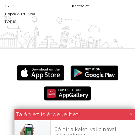
GY.I.K.
Kapcsolat
Tippek & Trükkök
TOP10
Talán ez is érdekelhet!
×
Minden tartalom jogvédett © 2026 Utazómajom.
Jó hír a keleti vakcinával