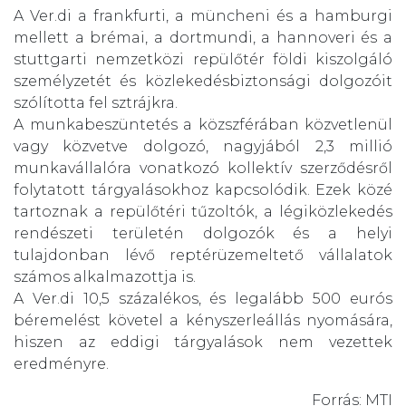
A Ver.di a frankfurti, a müncheni és a hamburgi
mellett a brémai, a dortmundi, a hannoveri és a
stuttgarti nemzetközi repülőtér földi kiszolgáló
személyzetét és közlekedésbiztonsági dolgozóit
szólította fel sztrájkra.
A munkabeszüntetés a közszférában közvetlenül
vagy közvetve dolgozó, nagyjából 2,3 millió
munkavállalóra vonatkozó kollektív szerződésről
folytatott tárgyalásokhoz kapcsolódik. Ezek közé
tartoznak a repülőtéri tűzoltók, a légiközlekedés
rendészeti területén dolgozók és a helyi
tulajdonban lévő reptérüzemeltető vállalatok
számos alkalmazottja is.
A Ver.di 10,5 százalékos, és legalább 500 eurós
béremelést követel a kényszerleállás nyomására,
hiszen az eddigi tárgyalások nem vezettek
eredményre.
Forrás: MTI