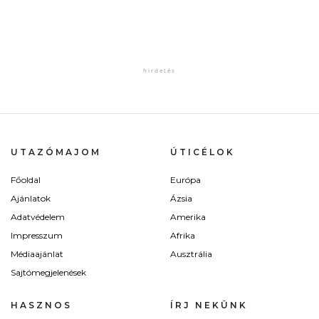
UTAZÓMAJOM
ÚTICÉLOK
Főoldal
Európa
Ajánlatok
Ázsia
Adatvédelem
Amerika
Impresszum
Afrika
Médiaajánlat
Ausztrália
Sajtómegjelenések
HASZNOS
ÍRJ NEKÜNK