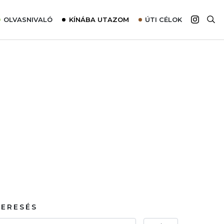
OLVASNIVALÓ
KÍNÁBA UTAZOM
ÚTI CÉLOK
Top 10 látnivalók térképpel
Európa
Tudnivalók az ajánlatok lefoglalásához
Ázsia
Tippek & Trükkök
Amerika
Utazómajom – CitySIM kártya a világutazóknak
Afrika
Interjú
Ausztrália
Élménybeszámolók
Szállodalátogatás
Sajtómegjelenések
KERESÉS