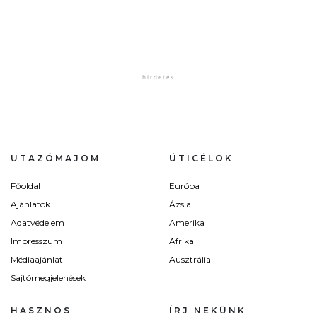
UTAZÓMAJOM
ÚTICÉLOK
Főoldal
Európa
Ajánlatok
Ázsia
Adatvédelem
Amerika
Impresszum
Afrika
Médiaajánlat
Ausztrália
Sajtómegjelenések
HASZNOS
ÍRJ NEKÜNK