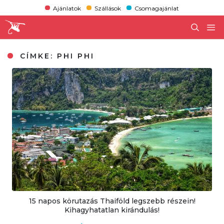
Ajánlatok
Szállások
Csomagajánlat
CÍMKE:
PHI PHI
15 napos körutazás Thaiföld legszebb részein!
Kihagyhatatlan kirándulás!