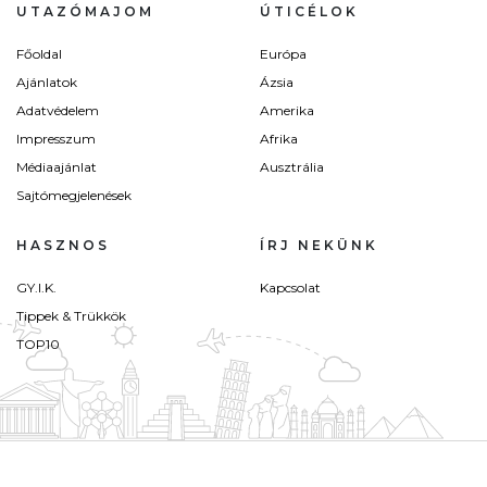
UTAZÓMAJOM
ÚTICÉLOK
Főoldal
Európa
Ajánlatok
Ázsia
Adatvédelem
Amerika
Impresszum
Afrika
Médiaajánlat
Ausztrália
Sajtómegjelenések
HASZNOS
ÍRJ NEKÜNK
GY.I.K.
Kapcsolat
Tippek & Trükkök
TOP10