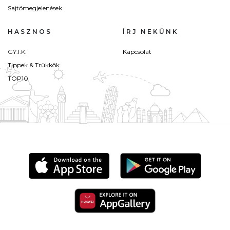
Sajtómegjelenések
HASZNOS
ÍRJ NEKÜNK
GY.I.K.
Kapcsolat
Tippek & Trükkök
TOP10