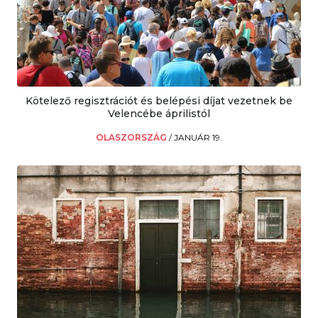
Kötelező regisztrációt és belépési díjat vezetnek be
Velencébe áprilistól
OLASZORSZÁG
/
JANUÁR 19.