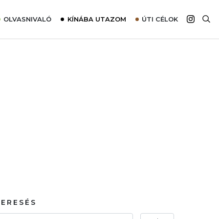
OLVASNIVALÓ
KÍNÁBA UTAZOM
ÚTI CÉLOK
Top 10 látnivalók térképpel
Európa
Tudnivalók az ajánlatok lefoglalásához
Ázsia
Tippek & Trükkök
Amerika
Utazómajom – CitySIM kártya a világutazóknak
Afrika
Interjú
Ausztrália
Élménybeszámolók
Szállodalátogatás
Sajtómegjelenések
KERESÉS