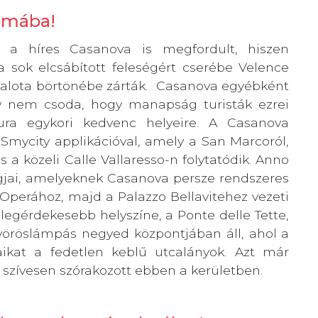
yomába!
 a híres Casanova is megfordult, hiszen
a sok elcsábított feleségért cserébe Velence
 Palota börtönébe zárták. Casanova egyébként
így nem csoda, hogy manapság turisták ezrei
gura egykori kedvenc helyeire. A Casanova
PSmycity applikációval, amely a San Marcoról,
 a közeli Calle Vallaresso-n folytatódik. Anno
angjai, amelyeknek Casanova persze rendszeres
z Operához, majd a Palazzo Bellavitehez vezeti
 legérdekesebb helyszíne, a Ponte delle Tette,
 vöröslámpás negyed központjában áll, ahol a
jaikat a fedetlen keblű utcalányok. Azt már
szívesen szórakozott ebben a kerületben.