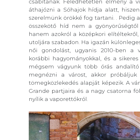
csábítanak. Feledhetetlen élmény a v
áthajózni a Sóhajok hídja alatt, hisz
szerelmünk örökké fog tartani. . Pedig 
összekötő híd nem a gyönyörűségtől 
hanem azokról a középkori elítéltekről,
utoljára szabadon. Ha igazán különlege
női gondolást, ugyanis 2010-ben a v
korábbi hagyományokkal, és a sikeres 
mégsem vágyunk több órás andalító g
megnézni a várost, akkor próbáljuk 
tömegközlekedés alapját képezik. A vá
Grande partjaira és a nagy csatorna fölöt
nyílik a vaporettókról.