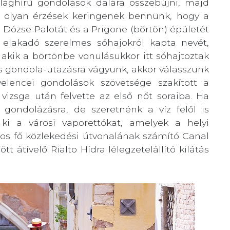
ilághírű gondolások dalára összebújni, majd
en olyan érzések keringenek bennünk, hogy a
a Dózse Palotát és a Prigone (börtön) épületét
elakadó szerelmes sóhajokról kapta nevét,
 akik a börtönbe vonulásukkor itt sóhajtoztak
s gondola-utazásra vágyunk, akkor válasszunk
elencei gondolások szövetsége szakított a
vizsga után felvette az első nőt soraiba. Ha
ondolázásra, de szeretnénk a víz felől is
ki a városi vaporettókat, amelyek a helyi
ros fő közlekedési útvonalának számító Canal
t átívelő Rialto Hídra lélegzetelállító kilátás