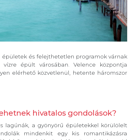
rű épületek és felejthetetlen programok várnak
 vízre épült városában. Velence központja
nyen elérhető közvetlenül, hetente háromszor
lehetnek hivatalos gondolások?
s lagúnák, a gyönyörű épületekkel körülölelt
ndolák mindenkit egy kis romantikázásra