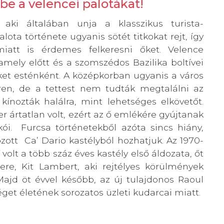
rbe a velencei palotákat!
ki általában unja a klasszikus turista-
ota története ugyanis sötét titkokat rejt, így
att is érdemes felkeresni őket. Velence
mely előtt és a szomszédos Bazilika boltívei
ket esténként. A középkorban ugyanis a város
éren, de a tettest nem tudták megtalálni az
kínozták halálra, mint lehetséges elkövetőt.
r ártatlan volt, ezért az ő emlékére gyújtanak
i. Furcsa történetekből azóta sincs hiány,
zott Ca’ Dario kastélyból hozhatjuk. Az 1970-
olt a több száz éves kastély első áldozata, őt
e, Kit Lambert, aki rejtélyes körülmények
 Majd öt évvel később, az új tulajdonos Raoul
véget életének sorozatos üzleti kudarcai miatt.