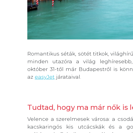
Romantikus séták, sötét titkok, világhí
minden utazóra a világ leghíresebb,
október 31-től már Budapestről is kön
az
easyJet
járataival.
Tudtad, hogy ma már nők is 
Velence a szerelmesek városa: a csodá
kacskaringós kis utcácskák és a go