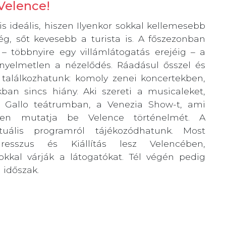
Velence!
is ideális, hiszen Ilyenkor sokkal kellemesebb
ség, sőt kevesebb a turista is. A főszezonban
 – többnyire egy villámlátogatás erejéig – a
nyelmetlen a nézelődés. Ráadásul ősszel és
találkozhatunk: komoly zenei koncertekben,
kban sincs hiány. Aki szereti a musicaleket,
Gallo teátrumban, a Venezia Show-t, ami
ében mutatja be Velence történelmét. A
uális programról tájékozódhatunk. Most
resszus és Kiállítás lesz Velencében,
kal várják a látogatókat. Tél végén pedig
 időszak.