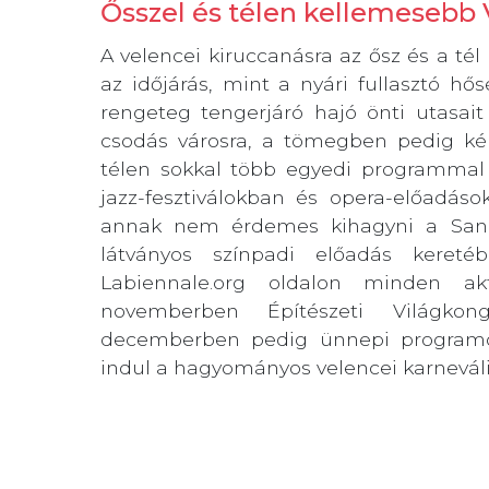
Ősszel és télen kellemesebb 
A velencei kiruccanásra az ősz és a tél 
az időjárás, mint a nyári fullasztó hő
rengeteg tengerjáró hajó önti utasait
csodás városra, a tömegben pedig ké
télen sokkal több egyedi programmal 
jazz-fesztiválokban és opera-előadáso
annak nem érdemes kihagyni a San 
látványos színpadi előadás keret
Labiennale.org oldalon minden akt
novemberben Építészeti Világkong
decemberben pedig ünnepi programok
indul a hagyományos velencei karneváli