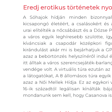
Eredj erotikus történetek n
A Sóhajok hídján minden bizonnyal
kicsapongó életéért, a csalásokért és 
urai elítélték a nőcsábászt és a Dózse
a város egyik leghíresebb szülötte, 
kíváncsiak a csapodár középkori fi
kirándulást akár mi is bejárhatjuk a G
azaz a bebörtönzés helyszínéről indul és
itt álltak a város szerencsejáték-barl
vendége volt. A virtuális túra ezután a
a látogatókat, A 8 állomásos túra egyik
azaz a Női Mellek Hídja. Ez az egykori
16-ik századtól legálisan kínálták bá
mondanunk sem kell, hogy Casanova is 