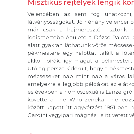
Misztikus rejtélyek lengik kö
Velencében az sem fog unatkozni, a
látványosságokat. Jó néhány velencei pal
már csak a hajmeresztő sztorik mi
legismertebb épülete a Dózse Palota, a
alatt gyakran láthatunk vörös mécsese
pékmestere egy halottat talált a főt
akkori bírák, így magát a pékmestert 
Utólag persze kiderült, hogy a pékmeste
mécseseket nap mint nap a város lakó
amelyekre a legjobb példákat az elátko
es években a homoszexuális Lanze gróf v
követte a The Who zenekar menedzser
között kapott itt agyvérzést 1981-ben.
Gardini vegyipari mágnás, is itt vetett 