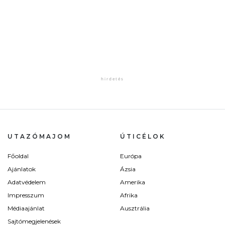
UTAZÓMAJOM
ÚTICÉLOK
Főoldal
Európa
Ajánlatok
Ázsia
Adatvédelem
Amerika
Impresszum
Afrika
Médiaajánlat
Ausztrália
Sajtómegjelenések