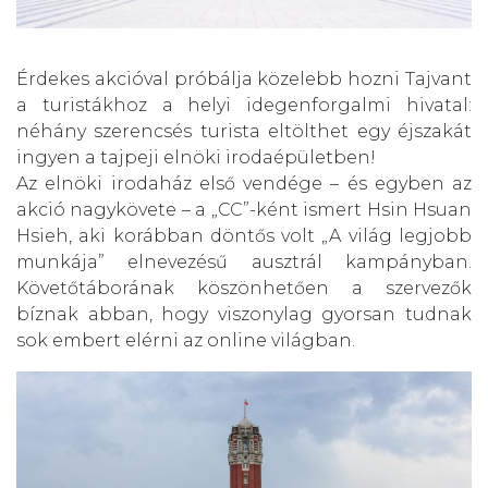
Érdekes akcióval próbálja közelebb hozni Tajvant
a turistákhoz a helyi idegenforgalmi hivatal:
néhány szerencsés turista eltölthet egy éjszakát
ingyen a tajpeji elnöki irodaépületben!
Az elnöki irodaház első vendége – és egyben az
akció nagykövete – a „CC”-ként ismert Hsin Hsuan
Hsieh, aki korábban döntős volt „A világ legjobb
munkája” elnevezésű ausztrál kampányban.
Követőtáborának köszönhetően a szervezők
bíznak abban, hogy viszonylag gyorsan tudnak
sok embert elérni az online világban.