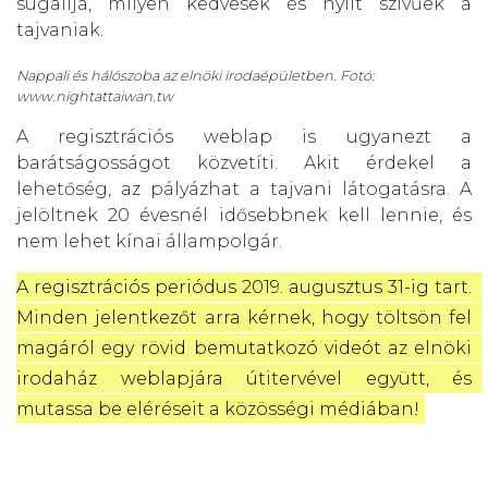
sugallja, milyen kedvesek és nyílt szívűek a
tajvaniak.
Nappali és hálószoba az elnöki irodaépületben. Fotó:
www.nightattaiwan.tw
A regisztrációs weblap is ugyanezt a
barátságosságot közvetíti. Akit érdekel a
lehetőség, az pályázhat a tajvani látogatásra. A
jelöltnek 20 évesnél idősebbnek kell lennie, és
nem lehet kínai állampolgár.
A regisztrációs periódus 2019. augusztus 31-ig tart. 
Minden jelentkezőt arra kérnek, hogy töltsön fel 
magáról egy rövid bemutatkozó videót az elnöki 
irodaház weblapjára útitervével együtt, és 
mutassa be eléréseit a közösségi médiában!