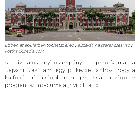
Ebben az épületben tölthetsz el egy éjszakát, ha szerencsés vagy.
Fotó: wikipedia.com
A hivatalos nyitókampány alapmotívuma a
„tajvani ízek”, ami egy jó kezdet ahhoz, hogy a
külföldi turisták jobban megértsék az országot. A
program szimbóluma a „nyitott ajtó”.