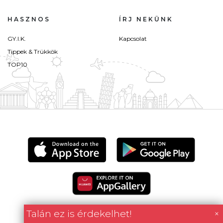
HASZNOS
ÍRJ NEKÜNK
GY.I.K.
Kapcsolat
Tippek & Trükkök
TOP10
Talán ez is érdekelhet!
×