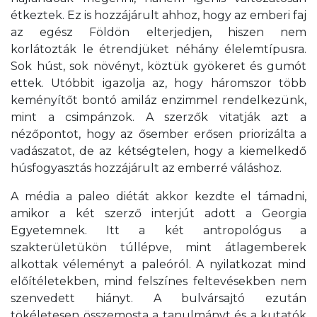
étkeztek. Ez is hozzájárult ahhoz, hogy az emberi faj
az egész Földön elterjedjen, hiszen nem
korlátozták le étrendjüket néhány élelemtípusra.
Sok húst, sok növényt, köztük gyökeret és gumót
ettek. Utóbbit igazolja az, hogy háromszor több
keményítőt bontó amiláz enzimmel rendelkezünk,
mint a csimpánzok. A szerzők vitatják azt a
nézőpontot, hogy az ősember erősen priorizálta a
vadászatot, de az kétségtelen, hogy a kiemelkedő
húsfogyasztás hozzájárult az emberré váláshoz.
A média a paleo diétát akkor kezdte el támadni,
amikor a két szerző interjút adott a Georgia
Egyetemnek. Itt a két antropológus a
szakterületükön túllépve, mint átlagemberek
alkottak véleményt a paleóról. A nyilatkozat mind
előítéletekben, mind felszínes feltevésekben nem
szenvedett hiányt. A bulvársajtó ezután
tökéletesen összemosta a tanulmányt és a kutatók