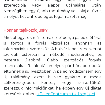
sztereotípia vagy alapos utánajárás után.
Nemrégiben egy újabb tanulmány volt olaj a tűzre,
amelyet két antropológus fogalmazott meg.
Honnan tájékozódjunk?
Mint ahogy sok más téma esetében, a paleo diétánál
is fontos a forrás vizsgálata, ahonnan az
információkat szerezzük. A bulvár lapok rendszerint
szeretik ostorozni a működő módszereket, és
hetente újabbnál újabb szenzációs fogyási
technikákat “találnak”, amelyek pár hónapon belül
eltűnnek a süllyesztőben. A paleo módszer sem egy
új találmány, ezért is van gyakran a média
célkeresztjében. Fontos, hogy szakértőktől
szerezzük információinkat, ha éppen egy új diétát
keresünk, ebben
a PaleoCentrum is tud segíteni
.