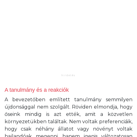
A tanulmány és a reakciók
A bevezetőben említett tanulmány semmilyen
újdonsággal nem szolgált. Röviden elmondja, hogy
őseink mindig is azt ették, amit a közvetlen
környezetükben találtak. Nem voltak preferenciáik,
hogy csak néhány állatot vagy növényt voltak
hajlandóak megenni, hanem igenis változatosan