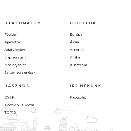
UTAZÓMAJOM
ÚTICÉLOK
Főoldal
Európa
Ajánlatok
Ázsia
Adatvédelem
Amerika
Impresszum
Afrika
Médiaajánlat
Ausztrália
Sajtómegjelenések
HASZNOS
ÍRJ NEKÜNK
GY.I.K.
Kapcsolat
Tippek & Trükkök
TOP10