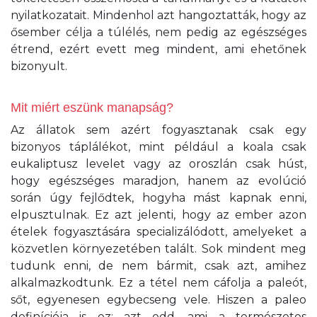
nyilatkozatait. Mindenhol azt hangoztatták, hogy az
ősember célja a túlélés, nem pedig az egészséges
étrend, ezért evett meg mindent, ami ehetőnek
bizonyult.
Mit miért eszünk manapság?
Az állatok sem azért fogyasztanak csak egy
bizonyos táplálékot, mint például a koala csak
eukaliptusz levelet vagy az oroszlán csak húst,
hogy egészséges maradjon, hanem az evolúció
során úgy fejlődtek, hogyha mást kapnak enni,
elpusztulnak. Ez azt jelenti, hogy az ember azon
ételek fogyasztására specializálódott, amelyeket a
közvetlen környezetében talált. Sok mindent meg
tudunk enni, de nem bármit, csak azt, amihez
alkalmazkodtunk. Ez a tétel nem cáfolja a paleót,
sőt, egyenesen egybecseng vele. Hiszen a paleo
definíciója is ez: azt edd, ami a természetes