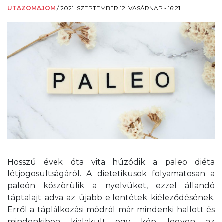
UTAZOMAJOM
/
2021. SZEPTEMBER 12. VASÁRNAP - 16:21
Hosszú évek óta vita húzódik a paleo diéta
létjogosultságáról. A dietetikusok folyamatosan a
paleón köszörülik a nyelvüket, ezzel állandó
táptalajt adva az újabb ellentétek kiéleződésének.
Erről a táplálkozási módról már mindenki hallott és
mindenkiben kialakult egy kép, legyen az