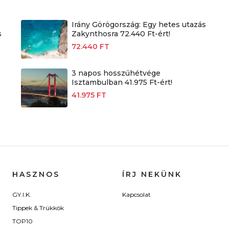
Irány Görögország: Egy hetes utazás
s
Zakynthosra 72.440 Ft-ért!
72.440 FT
3 napos hosszúhétvége
Isztambulban 41.975 Ft-ért!
41.975 FT
HASZNOS
ÍRJ NEKÜNK
GY.I.K.
Kapcsolat
Tippek & Trükkök
TOP10