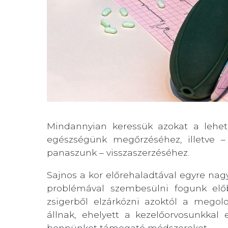
Mindannyian keressük azokat a lehet
egészségünk megőrzéséhez, illetve –
panaszunk – visszaszerzéséhez.
Sajnos a kor előrehaladtával egyre na
problémával szembesülni fogunk elő
zsigerből elzárkózni azoktól a megol
állnak, ehelyett a kezelőorvosunkka
bennünket támogató módszereket.