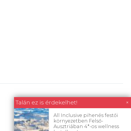
Talán ez is érdekelhet!
×
All Inclusive pihenés festői
környezetben Felső-
Ausztriában 4*-os wellness