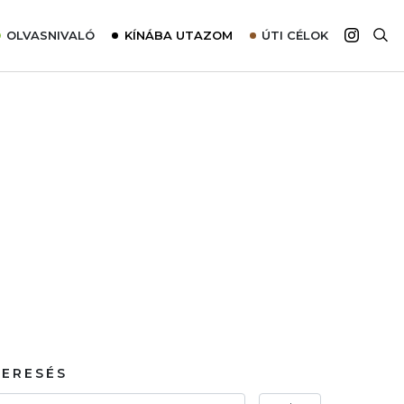
OLVASNIVALÓ
KÍNÁBA UTAZOM
ÚTI CÉLOK
Top 10 látnivalók térképpel
Európa
Tudnivalók az ajánlatok lefoglalásához
Ázsia
Tippek & Trükkök
Amerika
Utazómajom – CitySIM kártya a világutazóknak
Afrika
Interjú
Ausztrália
Élménybeszámolók
Szállodalátogatás
Sajtómegjelenések
KERESÉS