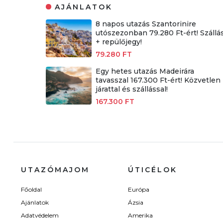
AJÁNLATOK
8 napos utazás Szantorinire
utószezonban 79.280 Ft-ért! Szállá
+ repülőjegy!
79.280 FT
Egy hetes utazás Madeirára
tavasszal 167.300 Ft-ért! Közvetlen
járattal és szállással!
167.300 FT
UTAZÓMAJOM
ÚTICÉLOK
Főoldal
Európa
Ajánlatok
Ázsia
Adatvédelem
Amerika