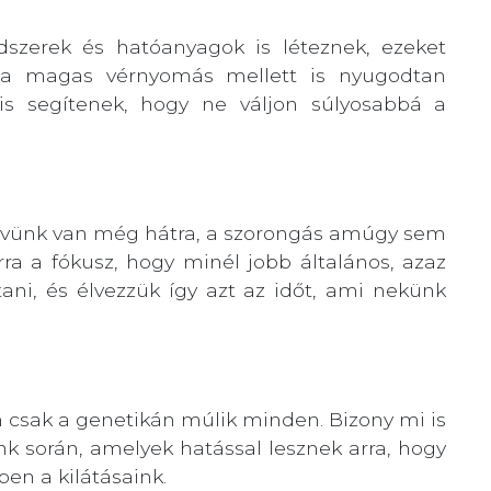
zerek és hatóanyagok is léteznek, ezeket
 a magas vérnyomás mellett is nyugodtan
is segítenek, hogy ne váljon súlyosabbá a
évünk van még hátra, a szorongás amúgy sem
rra a fókusz, hogy minél jobb általános, azaz
rtani, és élvezzük így azt az időt, ami nekünk
m csak a genetikán múlik minden. Bizony mi is
 során, amelyek hatással lesznek arra, hogy
en a kilátásaink.