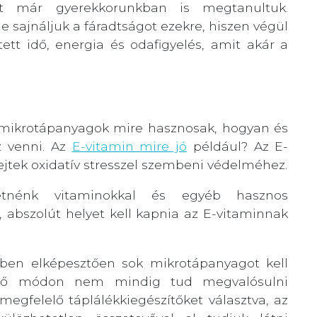
t már gyerekkorunkban is megtanultuk.
sajnáljuk a fáradtságot ezekre, hiszen végül
tt idő, energia és odafigyelés, amit akár a
n mikrotápanyagok mire hasznosak, hogyan és
 venni. Az
E-vitamin mire jó
például? Az E-
sejtek oxidatív stresszel szembeni védelméhez.
etnénk vitaminokkal és egyéb hasznos
, abszolút helyet kell kapnia az E-vitaminnak
ben elképesztően sok mikrotápanyagot kell
hető módon nem mindig tud megvalósulni
egfelelő táplálékkiegészítőket választva, az