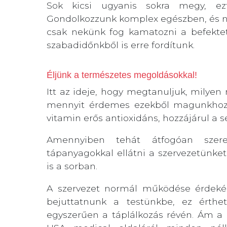
Sok kicsi ugyanis sokra megy, ez
Gondolkozzunk komplex egészben, és ne 
csak nekünk fog kamatozni a befektete
szabadidőnkből is erre fordítunk.
Éljünk a természetes megoldásokkal!
Itt az ideje, hogy megtanuljuk, milye
mennyit érdemes ezekből magunkhoz
vitamin erős antioxidáns, hozzájárul a 
Amennyiben tehát átfogóan szer
tápanyagokkal ellátni a szervezetünket
is a sorban.
A szervezet normál működése érdeké
bejuttatnunk a testünkbe, ez ért
egyszerűen a táplálkozás révén. Ám a m