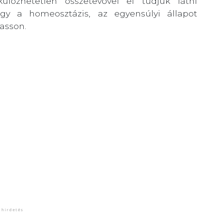
lözhetetlen összetevővel el tudjuk látni
y a homeosztázis, az egyensúlyi állapot
hasson.