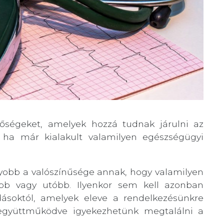
őségeket, amelyek hozzá tudnak járulni az
 ha már kialakult valamilyen egészségügyi
gyobb a valószínűsége annak, hogy valamilyen
bb vagy utóbb. Ilyenkor sem kell azonban
dásoktól, amelyek eleve a rendelkezésünkre
l együttműködve igyekezhetünk megtalálni a