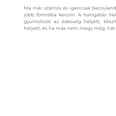
Ma már számos és igencsak becsülendő
jobb formába kerülni. A halogatás he
gyümölcsöt az édesség helyett, kész
helyett, és ha más nem megy még, hát k