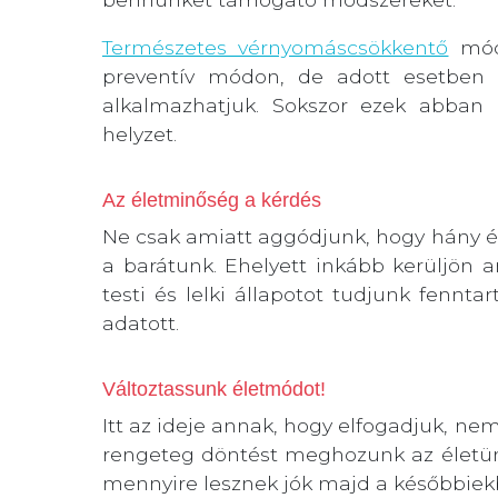
Természetes vérnyomáscsökkentő
móds
preventív módon, de adott esetben
alkalmazhatjuk. Sokszor ezek abban 
helyzet.
Az életminőség a kérdés
Ne csak amiatt aggódjunk, hogy hány 
a barátunk. Ehelyett inkább kerüljön a
testi és lelki állapotot tudjunk fennta
adatott.
Változtassunk életmódot!
Itt az ideje annak, hogy elfogadjuk, ne
rengeteg döntést meghozunk az életünk
mennyire lesznek jók majd a későbbiekb