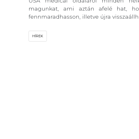
USA medical oldaláról minden nélkü
magunkat, ami aztán afelé hat, hog
fennmaradhasson, illetve újra visszaáll
HÍREK