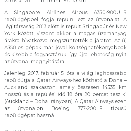
város között több mint 15.000 km.
A Singapore Airlines Airbus A350-900ULR
repülőgéppel fogja repülni ezt az útvonalat. A
légitársaság 2013 előtt is repült Szingapúr és New
York között, viszont akkor a magas üzemanyag
árakra hivatkozva megszüntették a járatot. Az új
A350-es gépek már jóval költséghatékonyabbak
és kisebb a fogyasztásuk, így újra lehetőség nyílt
az útvonal megnyitására.
Jelenleg, 2017. február 5. óta a világ leghosszabb
repülőútja a Qatar Airways-hez köthető a Doha –
Auckland szakaszon, amely összesen 14535 km
hosszú és a repülési idő 18 óra 20 percet tesz ki
(Auckland – Doha irányban). A Qatar Airways ezen
az útvonalon Boeing 777-200LR típusú
repülőgépet használ.