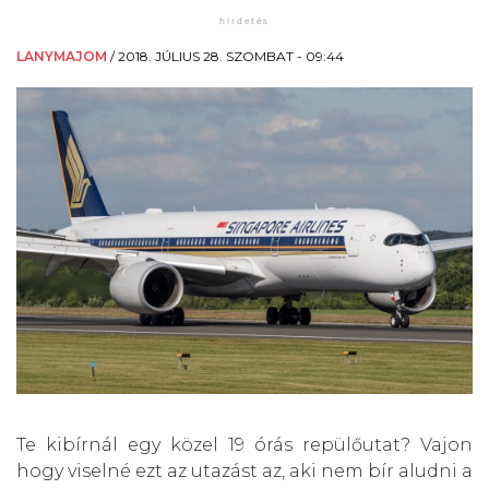
LANYMAJOM
/
2018. JÚLIUS 28. SZOMBAT - 09:44
Te kibírnál egy közel 19 órás repülőutat? Vajon
hogy viselné ezt az utazást az, aki nem bír aludni a