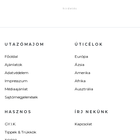
UTAZÓMAJOM
ÚTICÉLOK
Főoldal
Európa
Ajánlatok
Ázsia
Adatvédelem
Amerika
Impresszum
Afrika
Médiaajánlat
Ausztrália
Sajtómegjelenések
HASZNOS
ÍRJ NEKÜNK
GY.I.K.
Kapcsolat
Tippek & Trükkök