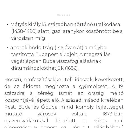
Mátyás király 15. században történő uralkodása
(1458-1490) alatt igazi aranykor köszöntött be a
városban, míg
a török hódoltság (145 éven át) a mélybe
taszította Budapest elődjeit. A megszállás
végét éppen Buda visszafoglalásának
dátumához köthetjük (1686).
Hosszú, erőfeszítésekkel teli időszak következett,
de az áldozat meghozta a gyümölcsét. A 19.
századra a térség ismét az ország méltó
központjává lépett elő. A század második felében
Pest, Buda és Óbuda mind komoly fejlettséget
mutató városok voltak. 1873-ban
összeolvadásukkal létrejött a város mai
elnevezése: Budapest. Az I. és a II. világháború