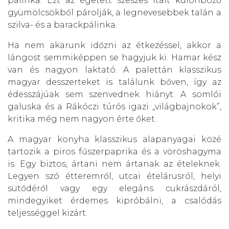
pálinka. Ezt az égetett szeszes italt különböző
gyümölcsökből párolják, a legnevesebbek talán a
szilva- és a barackpálinka.
Ha nem akarunk időzni az étkezéssel, akkor a
lángost semmiképpen se hagyjuk ki. Hamar kész
van és nagyon laktató. A palettán klasszikus
magyar desszerteket is találunk bőven, így az
édesszájúak sem szenvednek hiányt. A somlói
galuska és a Rákóczi túrós igazi „világbajnokok”,
kritika még nem nagyon érte őket.
A magyar konyha klasszikus alapanyagai közé
tartozik a piros fűszerpaprika és a vöröshagyma
is. Egy biztos, ártani nem ártanak az ételeknek.
Legyen szó étteremről, utcai ételárusról, helyi
sütődéről vagy egy elegáns cukrászdáról,
mindegyiket érdemes kipróbálni, a csalódás
teljességgel kizárt.