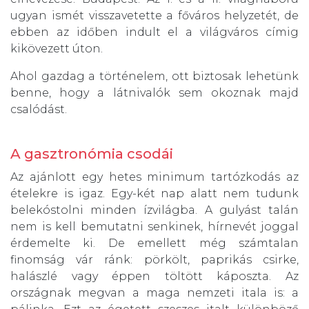
ugyan ismét visszavetette a főváros helyzetét, de
ebben az időben indult el a világváros címig
kikövezett úton.
Ahol gazdag a történelem, ott biztosak lehetünk
benne, hogy a látnivalók sem okoznak majd
csalódást.
A gasztronómia csodái
Az ajánlott egy hetes minimum tartózkodás az
ételekre is igaz. Egy-két nap alatt nem tudunk
belekóstolni minden ízvilágba. A gulyást talán
nem is kell bemutatni senkinek, hírnevét joggal
érdemelte ki. De emellett még számtalan
finomság vár ránk: pörkölt, paprikás csirke,
halászlé vagy éppen töltött káposzta. Az
országnak megvan a maga nemzeti itala is: a