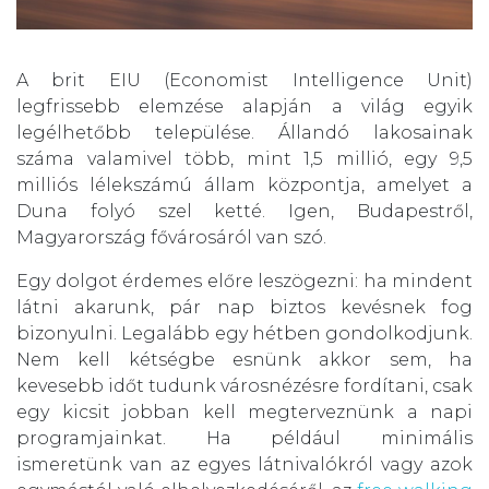
A brit EIU (Economist Intelligence Unit)
legfrissebb elemzése alapján a világ egyik
legélhetőbb települése. Állandó lakosainak
száma valamivel több, mint 1,5 millió, egy 9,5
milliós lélekszámú állam központja, amelyet a
Duna folyó szel ketté. Igen, Budapestről,
Magyarország fővárosáról van szó.
Egy dolgot érdemes előre leszögezni: ha mindent
látni akarunk, pár nap biztos kevésnek fog
bizonyulni. Legalább egy hétben gondolkodjunk.
Nem kell kétségbe esnünk akkor sem, ha
kevesebb időt tudunk városnézésre fordítani, csak
egy kicsit jobban kell megterveznünk a napi
programjainkat. Ha például minimális
ismeretünk van az egyes látnivalókról vagy azok