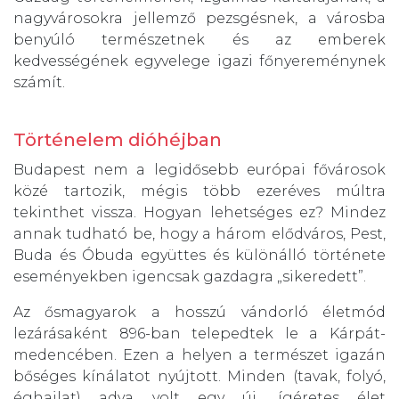
nagyvárosokra jellemző pezsgésnek, a városba
benyúló természetnek és az emberek
kedvességének egyvelege igazi főnyereménynek
számít.
Történelem dióhéjban
Budapest nem a legidősebb európai fővárosok
közé tartozik, mégis több ezeréves múltra
tekinthet vissza. Hogyan lehetséges ez? Mindez
annak tudható be, hogy a három elődváros, Pest,
Buda és Óbuda együttes és különálló története
eseményekben igencsak gazdagra „sikeredett”.
Az ősmagyarok a hosszú vándorló életmód
lezárásaként 896-ban telepedtek le a Kárpát-
medencében. Ezen a helyen a természet igazán
bőséges kínálatot nyújtott. Minden (tavak, folyó,
éghajlat) adva volt egy új, ígéretes élet