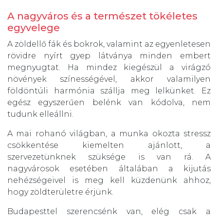
A nagyváros és a természet tökéletes
egyvelege
A zöldellő fák és bokrok, valamint az egyenletesen
rövidre nyírt gyep látványa minden embert
megnyugtat. Ha mindez kiegészül a virágzó
növények színességével, akkor valamilyen
földöntúli harmónia szállja meg lelkünket. Ez
egész egyszerűen belénk van kódolva, nem
tudunk elleállni.
A mai rohanó világban, a munka okozta stressz
csökkentése kiemelten ajánlott, a
szervezetünknek szüksége is van rá. A
nagyvárosok esetében általában a kijutás
nehézségeivel is meg kell küzdenünk ahhoz,
hogy zöldterületre érjünk.
Budapesttel szerencsénk van, elég csak a