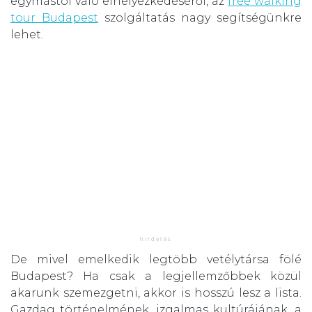
egymástól való elhelyezkedéséről, az
free walking
tour Budapest
szolgáltatás nagy segítségünkre
lehet.
De mivel emelkedik legtöbb vetélytársa fölé
Budapest? Ha csak a legjellemzőbbek közül
akarunk szemezgetni, akkor is hosszú lesz a lista.
Gazdag történelmének, izgalmas kultúrájának, a