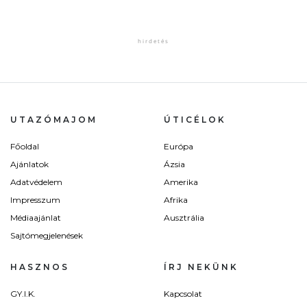
UTAZÓMAJOM
ÚTICÉLOK
Főoldal
Európa
Ajánlatok
Ázsia
Adatvédelem
Amerika
Impresszum
Afrika
Médiaajánlat
Ausztrália
Sajtómegjelenések
HASZNOS
ÍRJ NEKÜNK
GY.I.K.
Kapcsolat