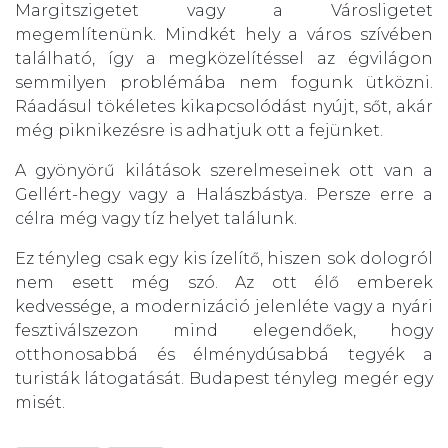
Margitszigetet vagy a Városligetet
megemlítenünk. Mindkét hely a város szívében
található, így a megközelítéssel az égvilágon
semmilyen problémába nem fogunk ütközni.
Ráadásul tökéletes kikapcsolódást nyújt, sőt, akár
még piknikezésre is adhatjuk ott a fejünket.
A gyönyörű kilátások szerelmeseinek ott van a
Gellért-hegy vagy a Halászbástya. Persze erre a
célra még vagy tíz helyet találunk.
Ez tényleg csak egy kis ízelítő, hiszen sok dologról
nem esett még szó. Az ott élő emberek
kedvessége, a modernizáció jelenléte vagy a nyári
fesztiválszezon mind elegendőek, hogy
otthonosabbá és élménydúsabbá tegyék a
turisták látogatását. Budapest tényleg megér egy
misét.