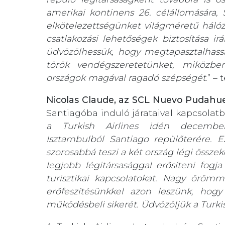
amerikai kontinens 26. célállomására, 
elkötelezettségünket világméretű hálóz
csatlakozási lehetőségek biztosítása ir
üdvözölhessük, hogy megtapasztalhassák
török vendégszeretetünket, miközbe
országok magával ragadó szépségét
.” –
Nicolas Claude, az SCL Nuevo Pudahuel
Santiagóba induló járataival kapcsolatb
a Turkish Airlines idén december
Isztambulból Santiago repülőterére. E
szorosabbá teszi a két ország légi összek
legjobb légitársasággal erősíteni fogj
turisztikai kapcsolatokat. Nagy örömm
erőfeszítésünkkel azon leszünk, hogy
működésbeli sikerét. Üdvözöljük a Turkish