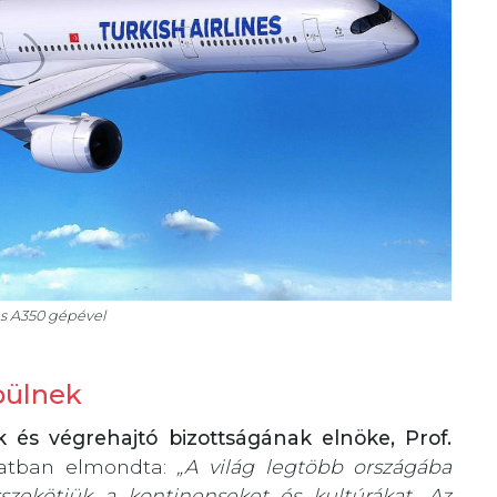
es A350 gépével
pülnek
k és végrehajtó bizottságának elnöke, Prof.
latban elmondta:
„A világ legtöbb országába
sszekötjük a kontinenseket és kultúrákat. Az