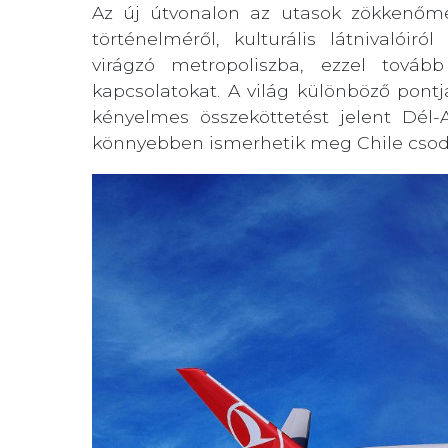
Az új útvonalon az utasok zökkenőm
történelméről, kulturális látnivalóir
virágzó metropoliszba, ezzel továb
kapcsolatokat. A világ különböző pontj
kényelmes összeköttetést jelent Dél-
könnyebben ismerhetik meg Chile csodái