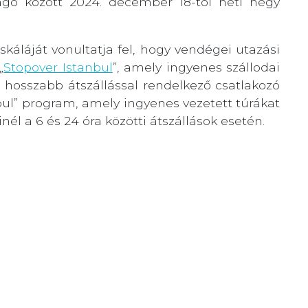
iago között 2024. december 18-tól heti négy
 skáláját vonultatja fel, hogy vendégei utazási
„
Stopover Istanbul
”, amely ingyenes szállodai
l hosszabb átszállással rendelkező csatlakozó
bul” program, amely ingyenes vezetett túrákat
él a 6 és 24 óra közötti átszállások esetén.