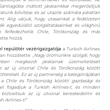
Santiagóba indított járatainkkal megerősítjük
atunk bővítése és az utazók számára páratlan
ánt. Alig várjuk, hogy utasainkat a fedélzeten
 egyedülálló szolgáltatásainkat és világhírű
n felfedezhetik Chile, Törökország és más
 tette hozzá.
 repülőtér vezérigazgatója
a Turkish Airlines
an hozzátette: „
Nagy örömünkre szolgál, hogy
ben megkezdi járatainak üzemeltetését
z az új útvonal Chile és Törökország között
öttetését. Ez az új partnerség a kategóriájában
a a Chile és Törökország közötti gazdasági és
el fogadjuk a Turkish Airlines-t, és minden
 biztosítsuk az új útvonal kereskedelmi és
 Airlines-t!”