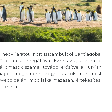
i négy járatot indít Isztambulból Santiagóba,
technikai megállóval. Ezzel az új útvonallal
lállomások száma, tovább erősítve a Turkish
antiagót megismerni vágyó utasok már most
g weboldalán, mobilalkalmazásán, értékesítési
keresztül.