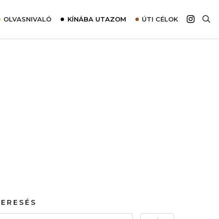
OLVASNIVALÓ
KÍNÁBA UTAZOM
ÚTI CÉLOK
Top 10 látnivalók térképpel
Európa
Tudnivalók az ajánlatok lefoglalásához
Ázsia
Tippek & Trükkök
Amerika
Utazómajom – CitySIM kártya a világutazóknak
Afrika
Interjú
Ausztrália
Élménybeszámolók
Szállodalátogatás
Sajtómegjelenések
KERESÉS