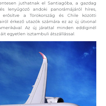
entesen juthatnak el Santiagóba, a gazdag
ól és lenyűgöző andoki panorámájáról híres,
b erősítve a Törökország és Chile közötti
airól érkező utazók számára ez az új útvonal
Amerikával. Az új járattal minden eddiginél
t egyetlen isztambuli átszállással.