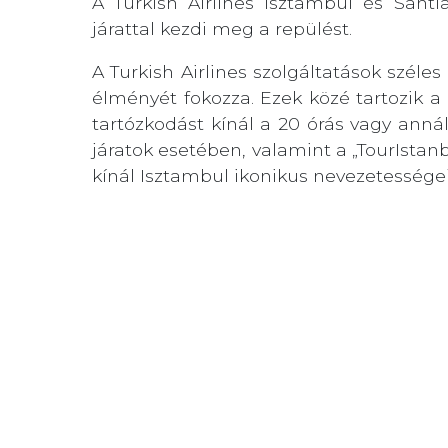
A Turkish Airlines Isztambul és Sant
járattal kezdi meg a repülést.
A Turkish Airlines szolgáltatások széles
élményét fokozza. Ezek közé tartozik a 
tartózkodást kínál a 20 órás vagy anná
járatok esetében, valamint a „TourIstan
kínál Isztambul ikonikus nevezetességein