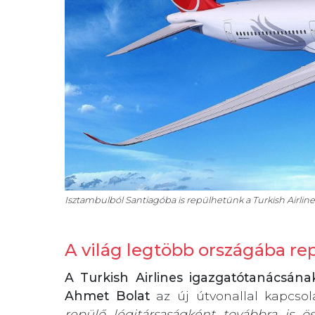
Isztambulból Santiagóba is repülhetünk a Turkish Airlin
A világ legtöbb országába re
A Turkish Airlines igazgatótanácsána
Ahmet Bolat
az új útvonallal kapcso
repülő légitársaságként továbbra is ö