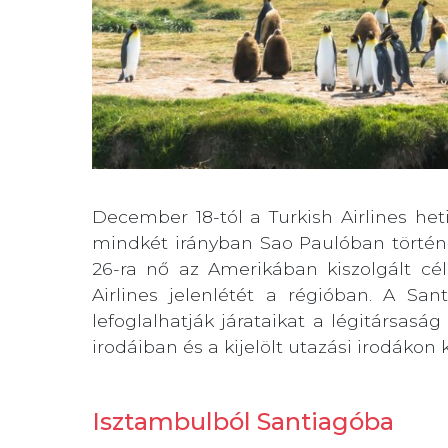
December 18-tól a Turkish Airlines het
mindkét irányban Sao Paulóban történő 
26-ra nő az Amerikában kiszolgált cé
Airlines jelenlétét a régióban. A S
lefoglalhatják járataikat a légitársasá
irodáiban és a kijelölt utazási irodákon 
Isztambulból Santiagóba