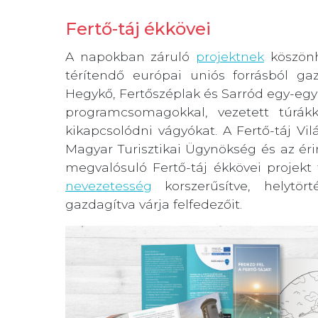
Fertő-táj ékkövei
A napokban záruló
projektnek
köszönh
térítendő európai uniós forrásból g
Hegykő, Fertőszéplak és Sarród egy-egy 
programcsomagokkal, vezetett túrák
kikapcsolódni vágyókat. A Fertő-táj V
Magyar Turisztikai Ügynökség és az é
megvalósuló Fertő-táj ékkövei projekt
nevezetesség
korszerűsítve, helytört
gazdagítva várja felfedezőit.