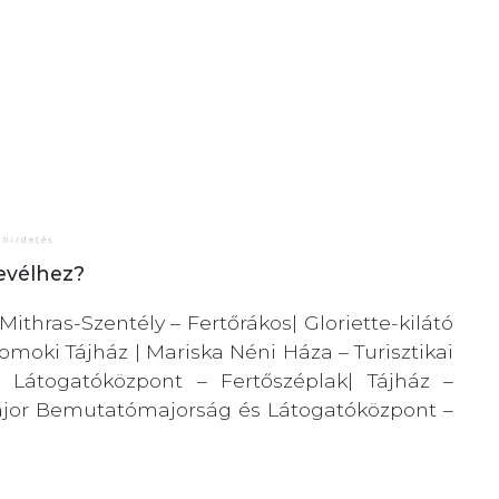
levélhez?
Mithras-Szentély – Fertőrákos| Gloriette-kilátó
omoki Tájház | Mariska Néni Háza – Turisztikai
 Látogatóközpont – Fertőszéplak| Tájház –
ómajor Bemutatómajorság és Látogatóközpont –