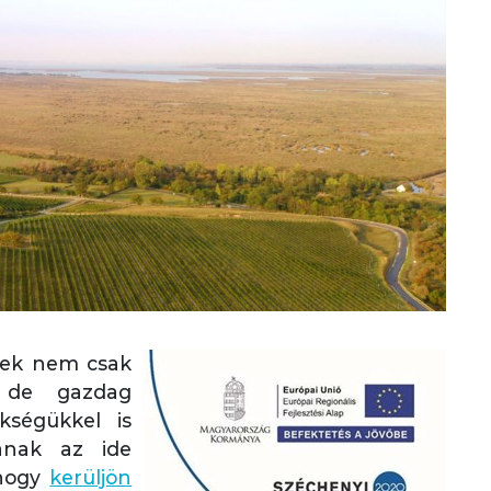
ések nem csak
l, de gazdag
ökségükkel is
tanak az ide
 hogy
kerüljön