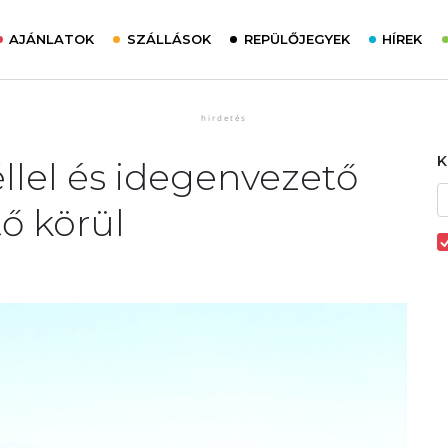
AJÁNLATOK
SZÁLLÁSOK
REPÜLŐJEGYEK
HÍREK
éllel és idegenvezető
tő körül