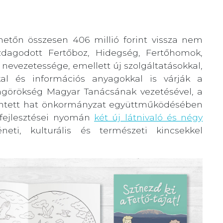
etőn összesen 406 millió forint vissza nem
azdagodott Fertőboz, Hidegség, Fertőhomok,
nevezetessége, emellett új szolgáltatásokkal,
kal és információs anyagokkal is várják a
ilágörökség Magyar Tanácsának vezetésével, a
rintett hat önkormányzat együttműködésében
 fejlesztései nyomán
két új látnivaló és négy
éneti, kulturális és természeti kincsekkel