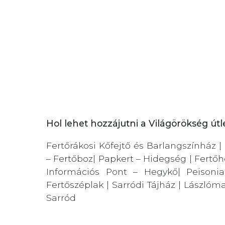
Hol lehet hozzájutni a Világörökség út
Fertőrákosi Kőfejtő és Barlangszínház | 
– Fertőboz| Papkert – Hidegség | Fertőh
Információs Pont – Hegykő| Peisonia
Fertőszéplak | Sarródi Tájház | Lászl
Sarród