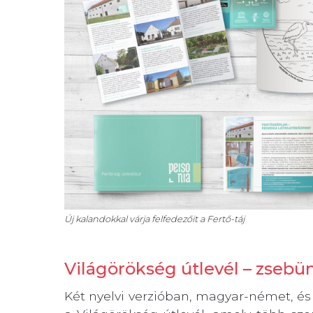
Új kalandokkal várja felfedezőit a Fertő-táj
Világörökség útlevél – zsebü
Két nyelvi verzióban, magyar-német, és