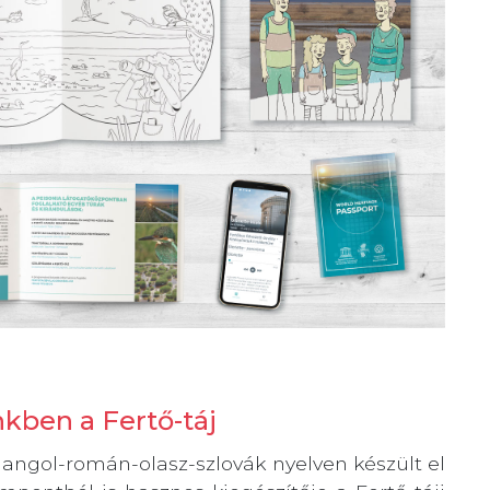
nkben a Fertő-táj
 angol-román-olasz-szlovák nyelven készült el