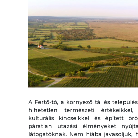
A Fertő-tó, a környező táj és települ
hihetetlen természeti értékeikke
kulturális kincseikkel és épített ör
páratlan utazási élményeket nyúj
látogatóknak. Nem hiába javasoljuk,