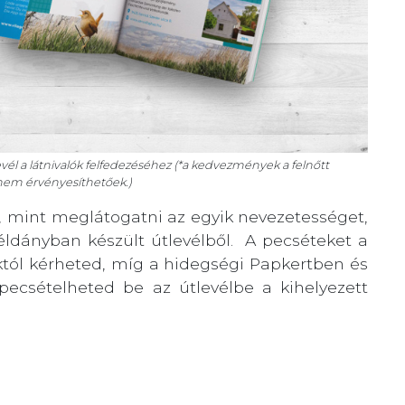
vél a látnivalók felfedezéséhez (­*a kedvezmények a felnőtt
nem érvényesíthetőek.)
 mint meglátogatni az egyik nevezetességet,
éldányban készült útlevélből. A pecséteket a
któl kérheted, míg a hidegségi Papkertben és
 pecsételheted be az útlevélbe a kihelyezett