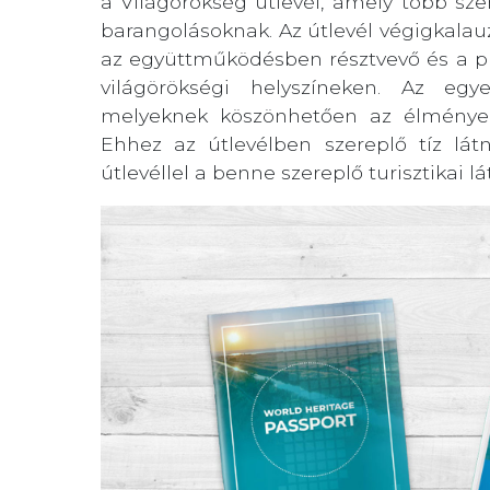
a Világörökség útlevél, amely több sze
barangolásoknak. Az útlevél végigkalauz
az együttműködésben résztvevő és a pr
világörökségi helyszíneken. Az egy
melyeknek köszönhetően az élmények
Ehhez az útlevélben szereplő tíz látn
útlevéllel a benne szereplő turisztikai 