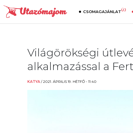
ÚJ
CSOMAGAJÁNLAT
Világörökségi útlev
alkalmazással a Fer
KATYA
/
2021. ÁPRILIS 19. HÉTFŐ - 11:40