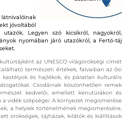
nivalóinak
ekt jóvoltából
utazók. Legyen szó kicsikről, nagyokról,
nyok nyomában járó utazókról, a Fertő-táj
seket.
a kultúrtájként az UNESCO világörökségi címét
lálható természeti értékek, falvaiban az ősi
kastélyok és hajlékok, és páratlan kulturális
e látogatókat. Csodáinak köszönhetően remek
természet kedvelői, emellett kenutúrákon és
ek a vidék szépségei. A környezet megismerése
sek, a helyiek történelmének megismerésére,
tt örökségek, tájházak, kilátók és kiállítások