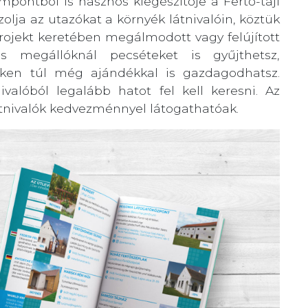
mpontból is hasznos kiegészítője a Fertő-táji
olja az utazókat a környék látnivalóin, köztük
ojekt keretében megálmodott vagy felújított
es megállóknál pecséteket is gyűjthetsz,
en túl még ajándékkal is gazdagodhatsz.
ivalóból legalább hatot fel kell keresni. Az
látnivalók kedvezménnyel látogathatóak.