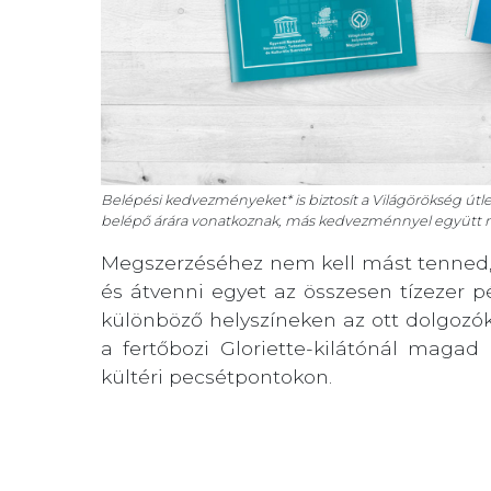
Belépési kedvezményeket* is biztosít a Világörökség útle
belépő árára vonatkoznak, más kedvezménnyel együtt 
Megszerzéséhez nem kell mást tenned,
és átvenni egyet az összesen tízezer p
különböző helyszíneken az ott dolgozó
a fertőbozi Gloriette-kilátónál magad
kültéri pecsétpontokon.