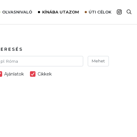
OLVASNIVALÓ
KÍNÁBA UTAZOM
ÚTI CÉLOK
Top 10 látnivalók térképpel
Európa
Tudnivalók az ajánlatok lefoglalásához
Ázsia
Tippek & Trükkök
Amerika
KERESÉS
Utazómajom – CitySIM kártya a világutazóknak
Afrika
Mehet
Interjú
Ausztrália
Ajánlatok
Cikkek
Élménybeszámolók
Szállodalátogatás
Sajtómegjelenések