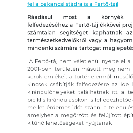
fel a bakancslistádra is a Fertő-táj!
Ráadásul most a környék lát
felfedezéséhez a Fertő-táj ékkövei proj
számtalan segítséget kaphatnak az 
természetkedvelőkről vagy a hagyomá
mindenki számára tartogat meglepeté
A Fertő-táj nem véletlenül nyerte el 
2001-ben: területén másutt meg nem ta
korok emlékei, a történelemről mesélő 
kincsek csábítják felfedezésre az id
kirándulóhelyeket találhatnak itt a 
biciklis kirándulásokon is felfedezhető
mellet érdemes időt szánni a települé
amelyhez a megőrzött és felújított építe
kitűnő lehetőségeket nyújtanak.