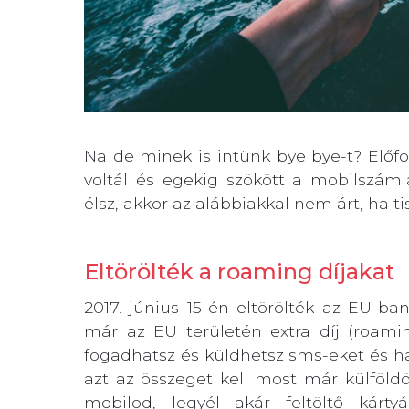
Na de minek is intünk bye bye-t? Előfo
voltál és egekig szökött a mobilszáml
élsz, akkor az alábbiakkal nem árt, ha t
Eltörölték a roaming díjakat
2017. június 15-én eltörölték az EU-b
már az EU területén extra díj (roaming)
fogadhatsz és küldhetsz sms-eket és ha
azt az összeget kell most már külföldö
mobilod, legyél akár feltöltő kárty