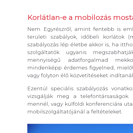
Korlátlan-e a mobilozás most
Nem. Egyrészről, amint fentebb is eml
területi szabályok, időbeli korlátok (
szabályozás lép életbe akkor is, ha itth
szolgáltatók ugyanis megszabhatj
mennyiségű adatforgalmad mekkor
mindenképp érdemes figyelned, mielőtt 
vagy folyton élő közvetítéseket indítaná
Ezentúl speciális szabályozás vonatko
vizsgálják meg a telefontársaságok.
mennél, vagy külföldi konferenciára ut
mobilszolgáltatójánál a feltételeket.