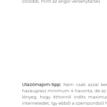
olcsóbb, mint az angol versenytársé).
Utazómajom-tipp:
Nem csak azzal kerü
hazaugrasz minimum 4 havonta, de az is
lényeg, hogy itthonról indíts maxim
internetedet, így ebből a szempontból h