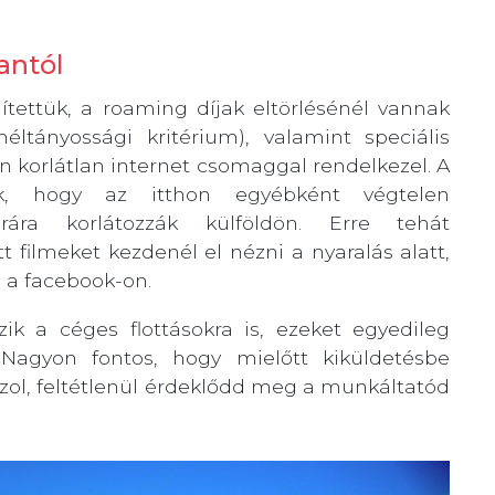
antól
ítettük, a roaming díjak eltörlésénél vannak
méltányossági kritérium), valamint speciális
on korlátlan internet csomaggal rendelkezel. A
ák, hogy az itthon egyébként végtelen
ára korlátozzák külföldön. Erre tehát
filmeket kezdenél el nézni a nyaralás alatt,
l a facebook-on.
zik a céges flottásokra is, ezeket egyedileg
 Nagyon fontos, hogy mielőtt kiküldetésbe
azol, feltétlenül érdeklődd meg a munkáltatód