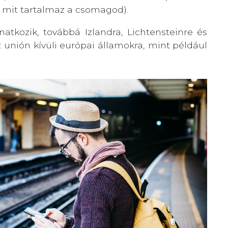
mit tartalmaz a csomagod).
atkozik, továbbá Izlandra, Lichtensteinre és
z unión kívüli európai államokra, mint például