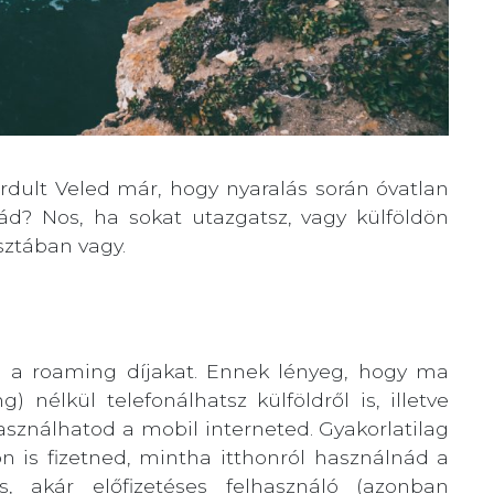
rdult Veled már, hogy nyaralás során óvatlan
ád? Nos, ha sokat utazgatsz, vagy külföldön
isztában vagy.
an a roaming díjakat. Ennek lényeg, hogy ma
 nélkül telefonálhatsz külföldről is, illetve
sználhatod a mobil interneted. Gyakorlatilag
n is fizetned, mintha itthonról használnád a
ás, akár előfizetéses felhasználó (azonban