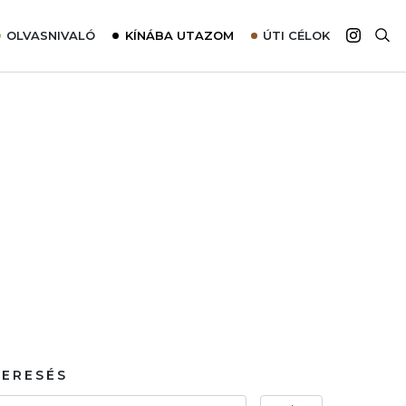
OLVASNIVALÓ
KÍNÁBA UTAZOM
ÚTI CÉLOK
Top 10 látnivalók térképpel
Európa
Tudnivalók az ajánlatok lefoglalásához
Ázsia
Tippek & Trükkök
Amerika
Utazómajom – CitySIM kártya a világutazóknak
Afrika
Interjú
Ausztrália
Élménybeszámolók
Szállodalátogatás
Sajtómegjelenések
KERESÉS