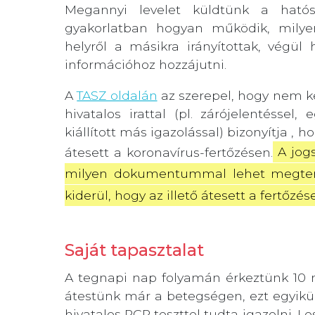
Megannyi levelet küldtünk a ható
gyakorlatban hogyan működik, mily
helyről a másikra irányítottak, végü
információhoz hozzájutni.
A
TASZ oldalán
az szerepel, hogy nem ke
hivatalos irattal (pl. zárójelentéssel
kiállított más igazolással) bizonyítja 
átesett a koronavírus-fertőzésen.
 A jog
milyen dokumentummal lehet megtenni,
kiderül, hogy az illető átesett a fertőzé
Saját tapasztalat
A tegnapi nap folyamán érkeztünk 10 
átestünk már a betegségen, ezt egyikün
hivatalos PCR teszttel tudta igazolni. Le