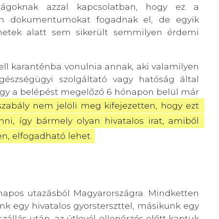
ságoknak azzal kapcsolatban, hogy ez a
en dokumentumokat fogadnak el, de egyik
l hetek alatt sem sikerült semmilyen érdemi
ll karanténba vonulnia annak, aki valamilyen
, egészségügyi szolgáltató vagy hatóság által
, hogy a belépést megelőző 6 hónapon belül már
szabály nem jelöli meg kifejezetten, hogy ezt 
 így bármely olyan hivatalos irat, amiből 
sen, elfogadható lehet.
napos utazásból Magyarországra. Mindketten
k egy hivatalos gyorsterszttel, másikunk egy
szállás után, az útlevél-ellenőrzés előtt kaptuk