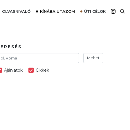
OLVASNIVALÓ
KÍNÁBA UTAZOM
ÚTI CÉLOK
Top 10 látnivalók térképpel
Európa
Tudnivalók az ajánlatok lefoglalásához
Ázsia
Tippek & Trükkök
Amerika
KERESÉS
Utazómajom – CitySIM kártya a világutazóknak
Afrika
Mehet
Interjú
Ausztrália
Ajánlatok
Cikkek
Élménybeszámolók
Szállodalátogatás
Sajtómegjelenések