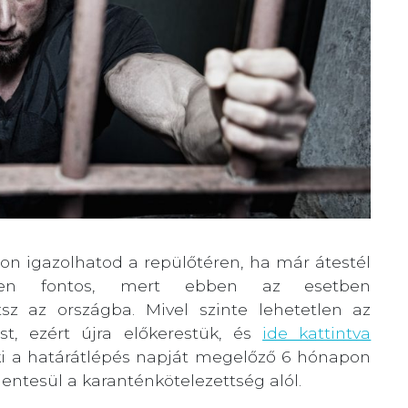
on igazolhatod a repülőtéren, ha már átestél
ösen fontos, mert ebben az esetben
tsz az országba. Mivel szinte lehetetlen az
st, ezért újra előkerestük, és
ide kattintva
ki a határátlépés napját megelőző 6 hónapon
entesül a karanténkötelezettség alól.