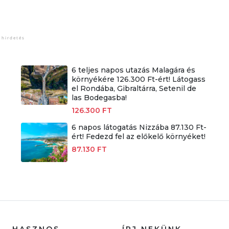
6 teljes napos utazás Malagára és
környékére 126.300 Ft-ért! Látogass
el Rondába, Gibraltárra, Setenil de
las Bodegasba!
126.300 FT
6 napos látogatás Nizzába 87.130 Ft-
ért! Fedezd fel az előkelő környéket!
87.130 FT
HASZNOS
ÍRJ NEKÜNK