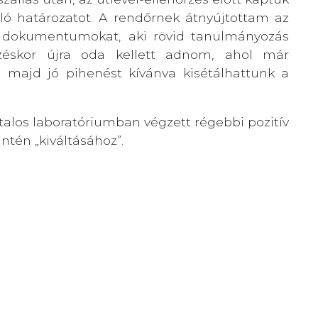
ló határozatot. A rendőrnek átnyújtottam az
oló dokumentumokat, aki rövid tanulmányozás
őrzéskor újra oda kellett adnom, ahol már
, majd jó pihenést kívánva kisétálhattunk a
atalos laboratóriumban végzett régebbi pozitív
ntén „kiváltásához”.