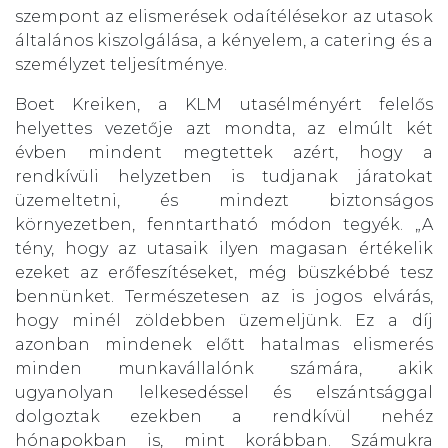
szempont az elismerések odaítélésekor az utasok
általános kiszolgálása, a kényelem, a catering és a
személyzet teljesítménye.
Boet Kreiken, a KLM utasélményért felelős
helyettes vezetője azt mondta, az elmúlt két
évben mindent megtettek azért, hogy a
rendkívüli helyzetben is tudjanak járatokat
üzemeltetni, és mindezt biztonságos
környezetben, fenntartható módon tegyék. „A
tény, hogy az utasaik ilyen magasan értékelik
ezeket az erőfeszítéseket, még büszkébbé tesz
bennünket. Természetesen az is jogos elvárás,
hogy minél zöldebben üzemeljünk. Ez a díj
azonban mindenek előtt hatalmas elismerés
minden munkavállalónk számára, akik
ugyanolyan lelkesedéssel és elszántsággal
dolgoztak ezekben a rendkívül nehéz
hónapokban is, mint korábban. Számukra