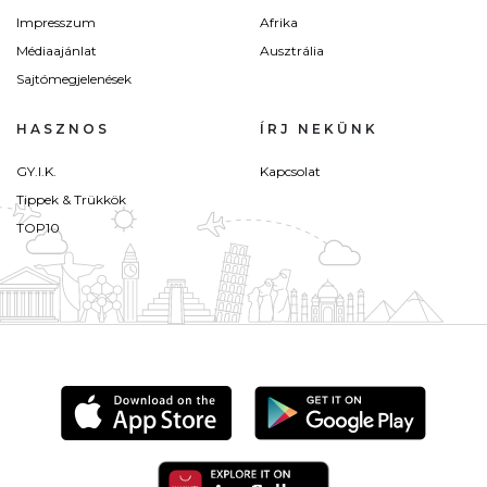
Impresszum
Afrika
Médiaajánlat
Ausztrália
Sajtómegjelenések
HASZNOS
ÍRJ NEKÜNK
GY.I.K.
Kapcsolat
Tippek & Trükkök
TOP10