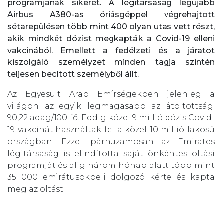
programjának sikerét. A légitársaság legújabb
Airbus A380-as óriásgéppel végrehajtott
sétarepülésen több mint 400 olyan utas vett részt,
akik mindkét dózist megkapták a Covid-19 elleni
vakcinából. Emellett a fedélzeti és a járatot
kiszolgáló személyzet minden tagja szintén
teljesen beoltott személyből állt.
Az Egyesült Arab Emírségekben jelenleg a
világon az egyik legmagasabb az átoltottság:
90,22 adag/100 fő. Eddig közel 9 millió dózis Covid-
19 vakcinát használtak fel a közel 10 millió lakosú
országban. Ezzel párhuzamosan az Emirates
légitársaság is elindította saját önkéntes oltási
programját és alig három hónap alatt több mint
35 000 emirátusokbeli dolgozó kérte és kapta
meg az oltást.