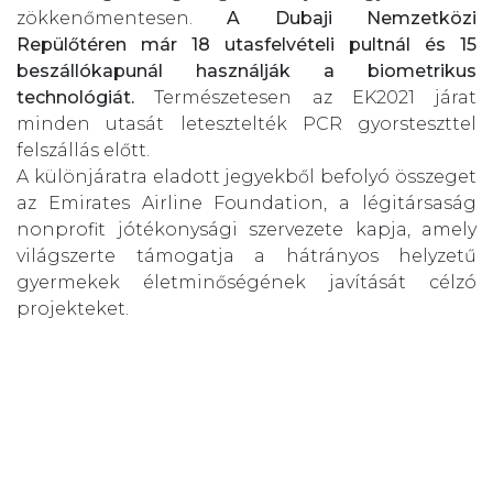
zökkenőmentesen.
A Dubaji Nemzetközi
Repülőtéren már 18 utasfelvételi pultnál és 15
beszállókapunál használják a biometrikus
technológiát.
Természetesen az EK2021 járat
minden utasát letesztelték PCR gyorsteszttel
felszállás előtt.
A különjáratra eladott jegyekből befolyó összeget
az Emirates Airline Foundation, a légitársaság
nonprofit jótékonysági szervezete kapja, amely
világszerte támogatja a hátrányos helyzetű
gyermekek életminőségének javítását célzó
projekteket.