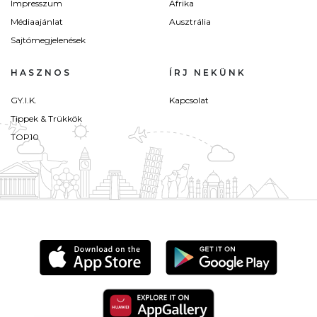
Impresszum
Afrika
Médiaajánlat
Ausztrália
Sajtómegjelenések
HASZNOS
ÍRJ NEKÜNK
GY.I.K.
Kapcsolat
Tippek & Trükkök
TOP10