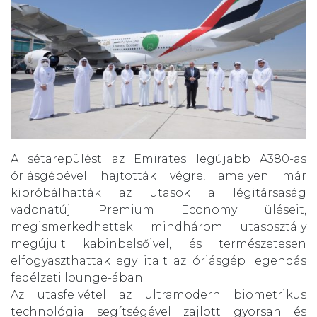
A sétarepülést az Emirates legújabb A380-as
óriásgépével hajtották végre, amelyen már
kipróbálhatták az utasok a légitársaság
vadonatúj Premium Economy üléseit,
megismerkedhettek mindhárom utasosztály
megújult kabinbelsőivel, és természetesen
elfogyaszthattak egy italt az óriásgép legendás
fedélzeti lounge-ában.
Az utasfelvétel az ultramodern biometrikus
technológia segítségével zajlott gyorsan és