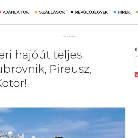
AJÁNLATOK
SZÁLLÁSOK
REPÜLŐJEGYEK
HÍREK
ri hajóút teljes
Dubrovnik, Pireusz,
Kotor!