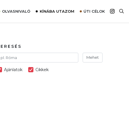
OLVASNIVALÓ
KÍNÁBA UTAZOM
ÚTI CÉLOK
Top 10 látnivalók térképpel
Európa
Tudnivalók az ajánlatok lefoglalásához
Ázsia
Tippek & Trükkök
Amerika
KERESÉS
Utazómajom – CitySIM kártya a világutazóknak
Afrika
Mehet
Interjú
Ausztrália
Ajánlatok
Cikkek
Élménybeszámolók
Szállodalátogatás
Sajtómegjelenések