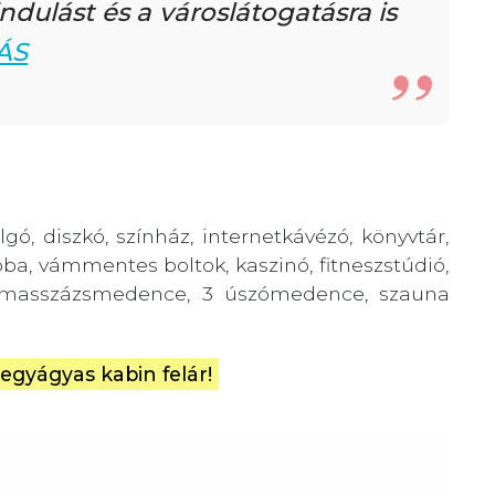
ndulást és a városlátogatásra is
ÁS
gó, diszkó, színház, internetkávézó, könyvtár,
oba, vámmentes boltok, kaszinó, fitneszstúdió,
 4 masszázsmedence, 3 úszómedence, szauna
 egyágyas kabin felár!