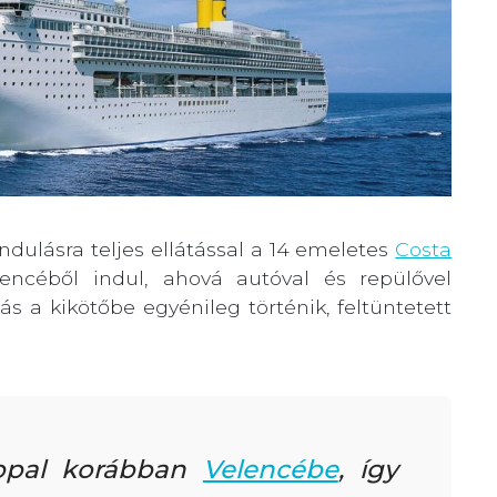
dulásra teljes ellátással a 14 emeletes
Costa
encéből indul, ahová autóval és repülővel
s a kikötőbe egyénileg történik, feltüntetett
appal korábban
Velencébe
, így