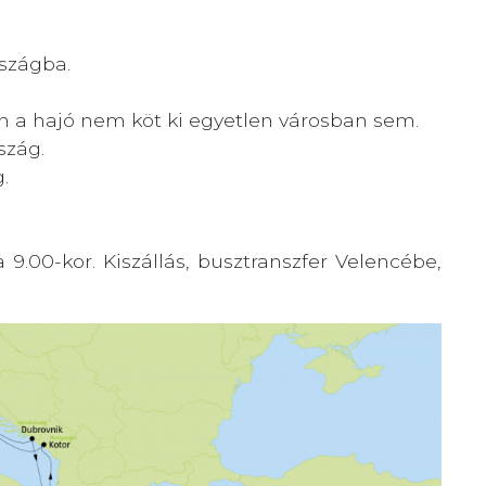
szágba.
 a hajó nem köt ki egyetlen városban sem.
szág.
.
9.00-kor. Kiszállás, busztranszfer Velencébe,