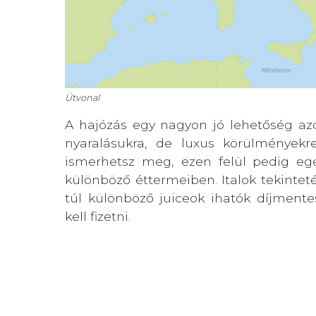
Útvonal
A hajózás egy nagyon jó lehetőség az
nyaralásukra, de luxus körülmények
ismerhetsz meg, ezen felül pedig egé
különböző éttermeiben. Italok tekintet
túl különböző juiceok ihatók díjmente
kell fizetni.