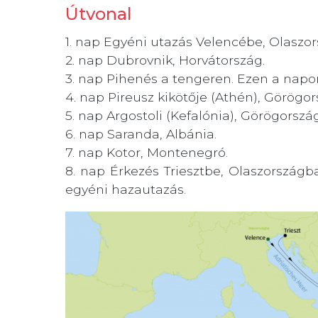
Útvonal
1. nap
Egyéni utazás Velencébe, Olaszor
2. nap
Dubrovnik, Horvátország.
3. nap
Pihenés a tengeren. Ezen a napon
4. nap
Pireusz kikötője (Athén), Görögor
5. nap
Argostoli (Kefalónia), Görögország
6. nap
Saranda, Albánia.
7. nap
Kotor, Montenegró.
8. nap
Érkezés Triesztbe, Olaszországba 
egyéni hazautazás.