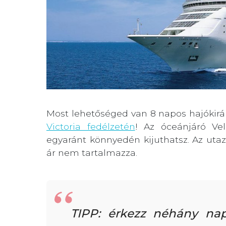
Most lehetőséged van 8 napos hajókirán
Victoria fedélzetén
! Az óceánjáró Vel
egyaránt könnyedén kijuthatsz. Az utazá
ár nem tartalmazza.
TIPP: érkezz néhány n