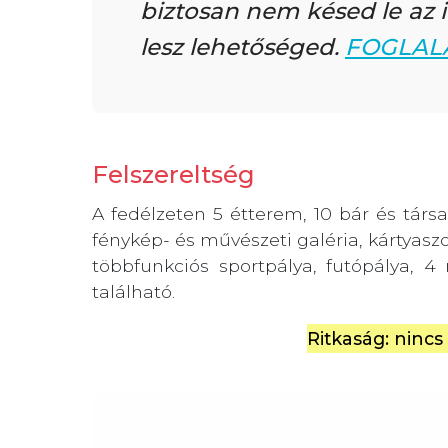
biztosan nem késed le az i
lesz lehetőséged.
FOGLAL
Felszereltség
A fedélzeten 5 étterem, 10 bár és társal
fénykép- és művészeti galéria, kártyasz
többfunkciós sportpálya, futópálya,
található.
Ritkaság: nincs