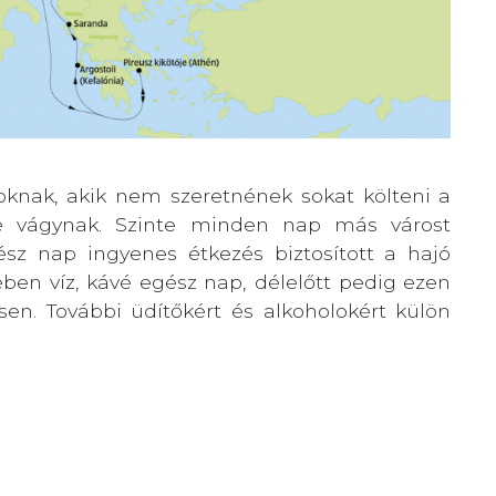
oknak, akik nem szeretnének sokat költeni a
re vágynak. Szinte minden nap más várost
sz nap ingyenes étkezés biztosított a hajó
ében víz, kávé egész nap, délelőtt pedig ezen
sen. További üdítőkért és alkoholokért külön