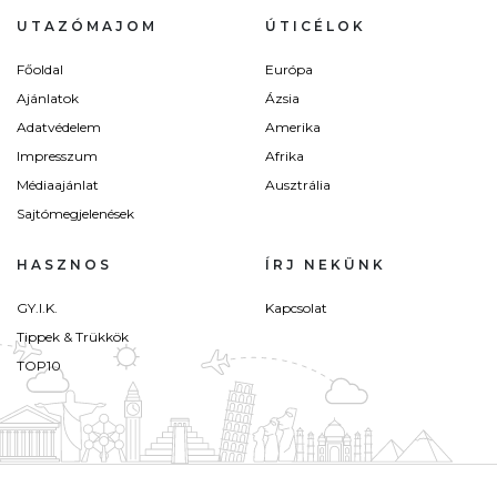
UTAZÓMAJOM
ÚTICÉLOK
Főoldal
Európa
Ajánlatok
Ázsia
Adatvédelem
Amerika
Impresszum
Afrika
Médiaajánlat
Ausztrália
Sajtómegjelenések
HASZNOS
ÍRJ NEKÜNK
GY.I.K.
Kapcsolat
Tippek & Trükkök
TOP10