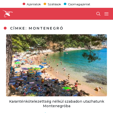
Ajánlatok
Szállások
Csomagajánlat
CÍMKE:
MONTENEGRÓ
Karanténkötelezettség nélkül szabadon utazhatunk
Montenegróba