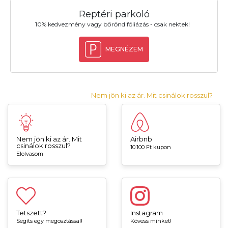
Reptéri parkoló
10% kedvezmény vagy bőrönd fóliázás - csak nektek!
MEGNÉZEM
Nem jön ki az ár. Mit csinálok rosszul?
Nem jön ki az ár. Mit
Airbnb
csinálok rosszul?
10.100 Ft kupon
Elolvasom
Tetszett?
Instagram
Segíts egy megosztással!
Kövess minket!