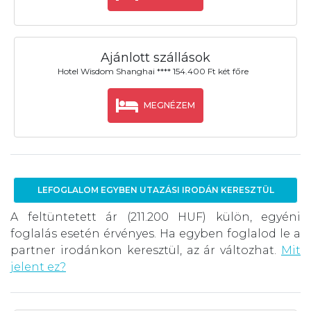
Ajánlott szállások
Hotel Wisdom Shanghai **** 154.400 Ft két főre
MEGNÉZEM
LEFOGLALOM EGYBEN UTAZÁSI IRODÁN KERESZTÜL
A feltüntetett ár (211.200 HUF) külön, egyéni
foglalás esetén érvényes. Ha egyben foglalod le a
partner irodánkon keresztül, az ár változhat.
Mit
jelent ez?