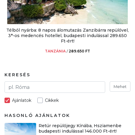
Télből nyárba: 8 napos álomutazás Zanzibárra repülővel,
3*-os medencés hotellel, budapesti indulással 289.650
Ft-ért!
TANZÁNIA
/
289.650 FT
KERESÉS
Mehet
Ajánlatok
Cikkek
HASONLÓ AJÁNLATOK
Retúr repülőjegy Kínába, Hsziamenbe
budapesti indulással 146.000 Ft-ért!