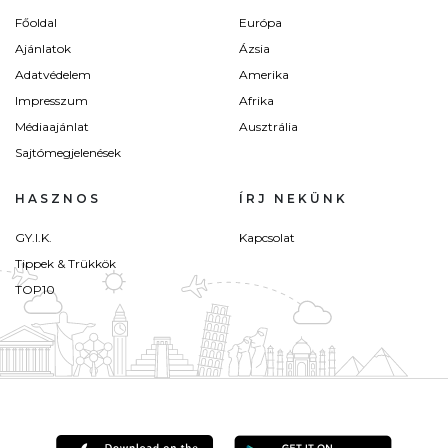
Főoldal
Európa
Ajánlatok
Ázsia
Adatvédelem
Amerika
Impresszum
Afrika
Médiaajánlat
Ausztrália
Sajtómegjelenések
HASZNOS
ÍRJ NEKÜNK
GY.I.K.
Kapcsolat
Tippek & Trükkök
TOP10