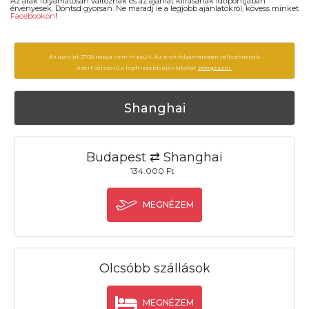
Az árak folyamatosan változnak és az ajánlat kiírásanak időpontjában
érvényesek. Döntsd gyorsan. Ne maradj le a legjobb ajánlatokról, kövess minket
Facebookon
!
Az ajánlat 2708 napja nem frissült. Az árak folyamatosan változhatnak,
ezért célszerű a legfrissebb ajánlatokat
böngészni.
Shanghai
Budapest ⇄ Shanghai
134.000 Ft
MEGNÉZEM
Olcsóbb szállások
MEGNÉZEM