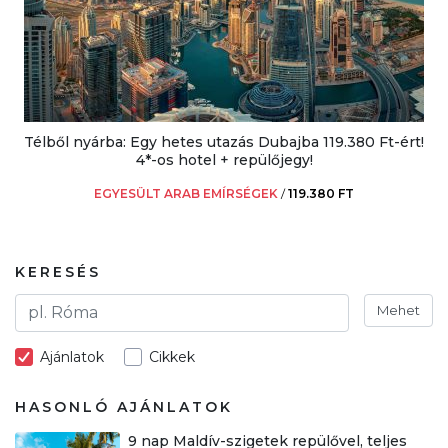
Télből nyárba: Egy hetes utazás Dubajba 119.380 Ft-ért!
4*-os hotel + repülőjegy!
EGYESÜLT ARAB EMÍRSÉGEK
/
119.380 FT
KERESÉS
Mehet
Ajánlatok
Cikkek
HASONLÓ AJÁNLATOK
9 nap Maldív-szigetek repülővel, teljes