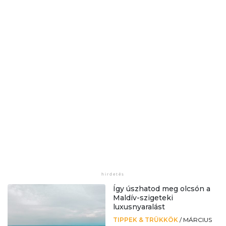
Így úszhatod meg olcsón a
Maldív-szigeteki
luxusnyaralást
TIPPEK & TRÜKKÖK
/
MÁRCIUS