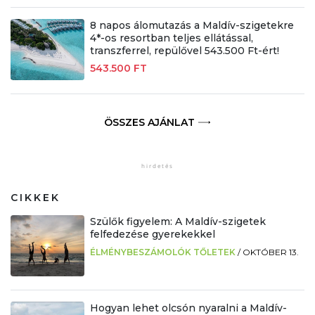
8 napos álomutazás a Maldív-szigetekre
4*-os resortban teljes ellátással,
transzferrel, repülővel 543.500 Ft-ért!
543.500 FT
ÖSSZES AJÁNLAT
CIKKEK
Szülők figyelem: A Maldív-szigetek
felfedezése gyerekekkel
ÉLMÉNYBESZÁMOLÓK TŐLETEK
/
OKTÓBER 13.
Hogyan lehet olcsón nyaralni a Maldív-