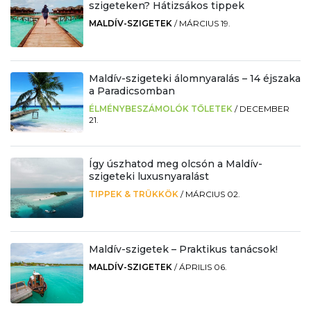
szigeteken? Hátizsákos tippek
MALDÍV-SZIGETEK
/
MÁRCIUS 19.
Maldív-szigeteki álomnyaralás – 14 éjszaka
a Paradicsomban
ÉLMÉNYBESZÁMOLÓK TŐLETEK
/
DECEMBER
21.
Így úszhatod meg olcsón a Maldív-
szigeteki luxusnyaralást
TIPPEK & TRÜKKÖK
/
MÁRCIUS 02.
Maldív-szigetek – Praktikus tanácsok!
MALDÍV-SZIGETEK
/
ÁPRILIS 06.