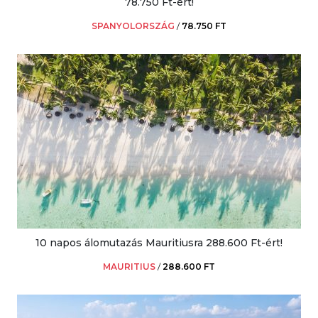
78.750 Ft-ért!
SPANYOLORSZÁG
/
78.750 FT
10 napos álomutazás Mauritiusra 288.600 Ft-ért!
MAURITIUS
/
288.600 FT