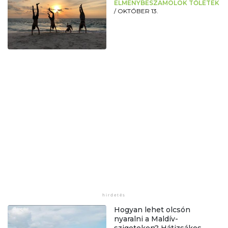
ÉLMÉNYBESZÁMOLÓK TŐLETEK
/
OKTÓBER 13.
Hogyan lehet olcsón
nyaralni a Maldív-
szigeteken? Hátizsákos