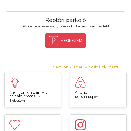
Reptéri parkoló
10% kedvezmény vagy bőrönd fóliázás - csak nektek!
MEGNÉZEM
Nem jön ki az ár. Mit csinálok rosszul?
Nem jön ki az ár. Mit
Airbnb
csinálok rosszul?
10.100 Ft kupon
Elolvasom