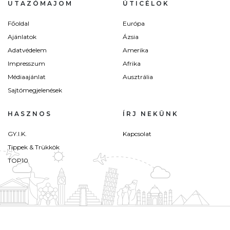
UTAZÓMAJOM
ÚTICÉLOK
Főoldal
Európa
Ajánlatok
Ázsia
Adatvédelem
Amerika
Impresszum
Afrika
Médiaajánlat
Ausztrália
Sajtómegjelenések
HASZNOS
ÍRJ NEKÜNK
GY.I.K.
Kapcsolat
Tippek & Trükkök
TOP10