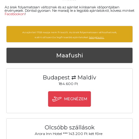
Az árak folyamatosan változnak és az ajánlat kiírásanak időpontjában
érvényesek. Döntsd gyorsan. Ne maradj le a legjobb ajánlatokról, kövess minket
Facebookon
!
Az ajánlat 1703 napja nem frissült. Az árak folyamatosan változhatnak,
ezért célszerű a legfrissebb ajánlatokat
böngészni.
Maafushi
Budapest ⇄ Maldív
184.600 Ft
MEGNÉZEM
Olcsóbb szállások
Arora Inn Hotel *** 143.200 Ft két főre