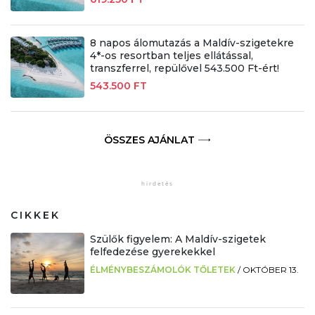
8 napos álomutazás a Maldív-szigetekre
4*-os resortban teljes ellátással,
transzferrel, repülővel 543.500 Ft-ért!
543.500 FT
ÖSSZES AJÁNLAT
CIKKEK
Szülők figyelem: A Maldív-szigetek
felfedezése gyerekekkel
ÉLMÉNYBESZÁMOLÓK TŐLETEK
/
OKTÓBER 13.