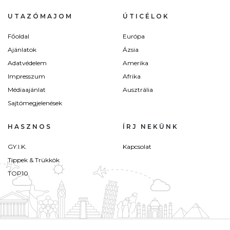
UTAZÓMAJOM
ÚTICÉLOK
Főoldal
Európa
Ajánlatok
Ázsia
Adatvédelem
Amerika
Impresszum
Afrika
Médiaajánlat
Ausztrália
Sajtómegjelenések
HASZNOS
ÍRJ NEKÜNK
GY.I.K.
Kapcsolat
Tippek & Trükkök
TOP10