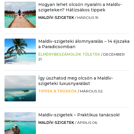
Hogyan lehet olcsón nyaralni a Maldív-
szigeteken? Hátizsákos tippek
MALDÍV-SZIGETEK
/
MÁRCIUS 19.
Maldív-szigeteki álomnyaralás – 14 éjszaka
a Paradicsomban
ÉLMÉNYBESZÁMOLÓK TŐLETEK
/
DECEMBER
21.
Így úszhatod meg olcsón a Maldív-
szigeteki luxusnyaralást
TIPPEK & TRÜKKÖK
/
MÁRCIUS 02.
Maldív-szigetek – Praktikus tanácsok!
MALDÍV-SZIGETEK
/
ÁPRILIS 06.