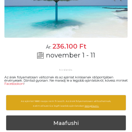
236.100
Ft
Ár:
november 1 - 11
Az árak folyamatosan változnak és az ajánlat kiírásanak időpontjában
érvényesek. Döntsd gyorsan. Ne maradj le a legjobb ajánlatokról, kövess minket
Facebookon
!
Az ajánlat 1880 napja nem frissült. Az árak folyamatosan változhatnak,
ezért célszerű a legfrissebb ajánlatokat
böngészni.
Maafushi