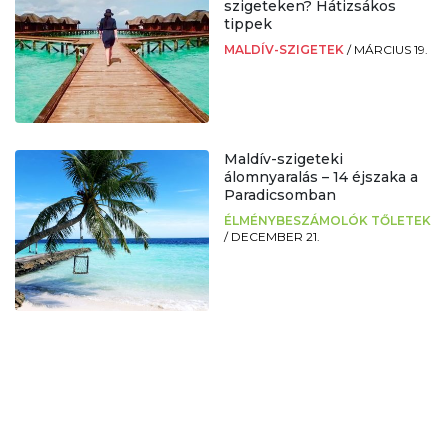
szigeteken? Hátizsákos
tippek
MALDÍV-SZIGETEK
/
MÁRCIUS 19.
Maldív-szigeteki
álomnyaralás – 14 éjszaka a
Paradicsomban
ÉLMÉNYBESZÁMOLÓK TŐLETEK
/
DECEMBER 21.