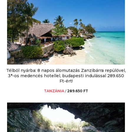
Télből nyárba: 8 napos álomutazás Zanzibárra repülővel,
3*-os medencés hotellel, budapesti indulással 289.650
Ft-ért!
TANZÁNIA
/
289.650 FT