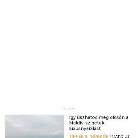
Így úszhatod meg olcsón a
Maldív-szigeteki
luxusnyaralást
TIPPEK & TRÜKKÖK
/
MÁRCIUS