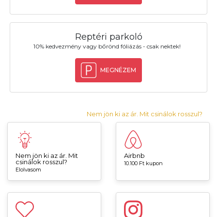
Reptéri parkoló
10% kedvezmény vagy bőrönd fóliázás - csak nektek!
MEGNÉZEM
Nem jön ki az ár. Mit csinálok rosszul?
Nem jön ki az ár. Mit
Airbnb
csinálok rosszul?
10.100 Ft kupon
Elolvasom