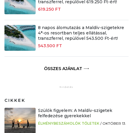
transzferrel, repülővel 619.250 Ft-ért!
619.250 FT
8 napos álomutazás a Maldív-szigetekre
4*-os resortban teljes ellátással,
transzferrel, repülővel 543.500 Ft-ért!
543.500 FT
ÖSSZES AJÁNLAT
CIKKEK
Szülők figyelem: A Maldív-szigetek
felfedezése gyerekekkel
ÉLMÉNYBESZÁMOLÓK TŐLETEK
/
OKTÓBER 13.