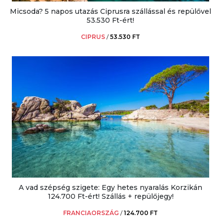
Micsoda? 5 napos utazás Ciprusra szállással és repülővel
53.530 Ft-ért!
CIPRUS
/
53.530 FT
A vad szépség szigete: Egy hetes nyaralás Korzikán
124.700 Ft-ért! Szállás + repülőjegy!
FRANCIAORSZÁG
/
124.700 FT