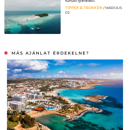
luxusnyaralást
TIPPEK & TRÜKKÖK
/
MÁRCIUS
02.
MÁS AJÁNLAT ÉRDEKELNE?