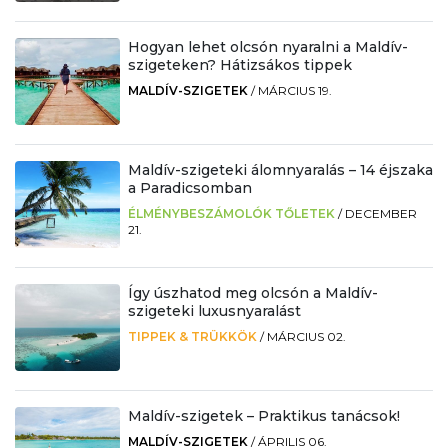
Hogyan lehet olcsón nyaralni a Maldív-
szigeteken? Hátizsákos tippek
MALDÍV-SZIGETEK
/
MÁRCIUS 19.
Maldív-szigeteki álomnyaralás – 14 éjszaka
a Paradicsomban
ÉLMÉNYBESZÁMOLÓK TŐLETEK
/
DECEMBER
21.
Így úszhatod meg olcsón a Maldív-
szigeteki luxusnyaralást
TIPPEK & TRÜKKÖK
/
MÁRCIUS 02.
Maldív-szigetek – Praktikus tanácsok!
MALDÍV-SZIGETEK
/
ÁPRILIS 06.