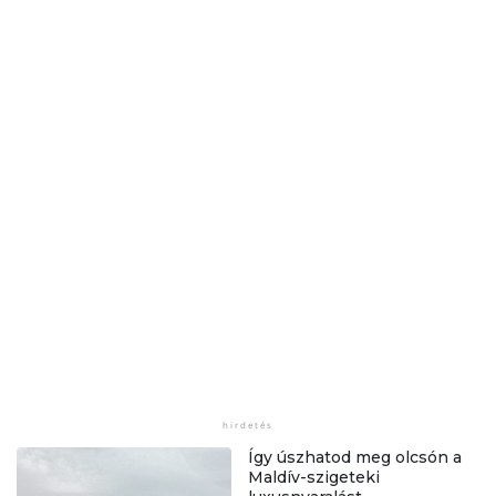
Így úszhatod meg olcsón a
Maldív-szigeteki