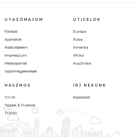
UTAZÓMAJOM
ÚTICÉLOK
Főoldal
Európa
Ajánlatok
Ázsia
Adatvédelem
Amerika
Impresszum
Afrika
Médiaajánlat
Ausztrália
Sajtómegjelenések
HASZNOS
ÍRJ NEKÜNK
GY.I.K.
Kapcsolat
Tippek & Trükkök
TOP10