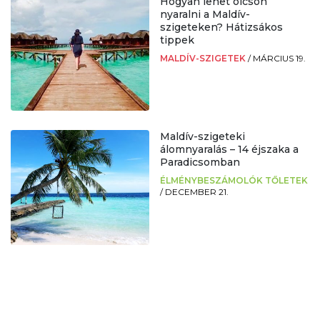
Hogyan lehet olcsón
nyaralni a Maldív-
szigeteken? Hátizsákos
tippek
MALDÍV-SZIGETEK
/
MÁRCIUS 19.
Maldív-szigeteki
álomnyaralás – 14 éjszaka a
Paradicsomban
ÉLMÉNYBESZÁMOLÓK TŐLETEK
/
DECEMBER 21.