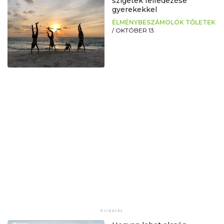
szigetek felfedezése
gyerekekkel
ÉLMÉNYBESZÁMOLÓK TŐLETEK
/
OKTÓBER 13.