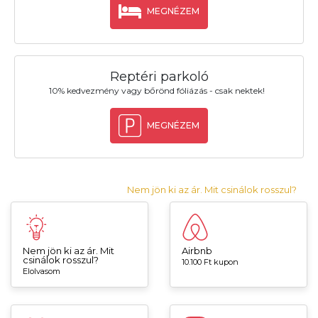
MEGNÉZEM
Reptéri parkoló
10% kedvezmény vagy bőrönd fóliázás - csak nektek!
MEGNÉZEM
Nem jön ki az ár. Mit csinálok rosszul?
Nem jön ki az ár. Mit
Airbnb
csinálok rosszul?
10.100 Ft kupon
Elolvasom