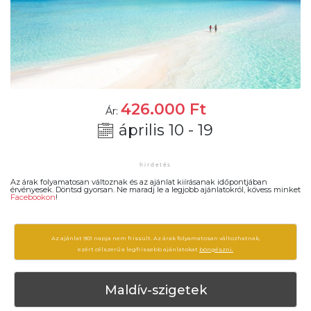
426.000
Ft
Ár:
április 10 - 19
Az árak folyamatosan változnak és az ajánlat kiírásanak időpontjában
érvényesek. Döntsd gyorsan. Ne maradj le a legjobb ajánlatokról, kövess minket
Facebookon
!
Az ajánlat 901 napja nem frissült. Az árak folyamatosan változhatnak,
ezért célszerű a legfrissebb ajánlatokat
böngészni.
Maldív-szigetek