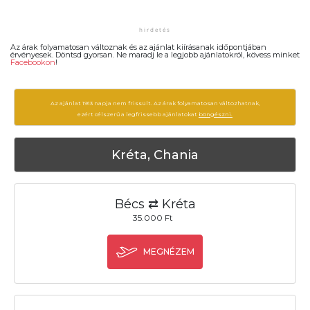
Az árak folyamatosan változnak és az ajánlat kiírásanak időpontjában
érvényesek. Döntsd gyorsan. Ne maradj le a legjobb ajánlatokról, kövess minket
Facebookon
!
Az ajánlat 1913 napja nem frissült. Az árak folyamatosan változhatnak,
ezért célszerű a legfrissebb ajánlatokat
böngészni.
Kréta, Chania
Bécs ⇄ Kréta
35.000 Ft
MEGNÉZEM