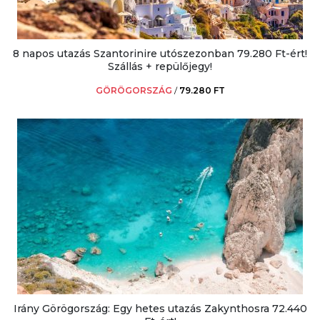
8 napos utazás Szantorinire utószezonban 79.280 Ft-ért!
Szállás + repülőjegy!
GÖRÖGORSZÁG
/
79.280 FT
Irány Görögország: Egy hetes utazás Zakynthosra 72.440