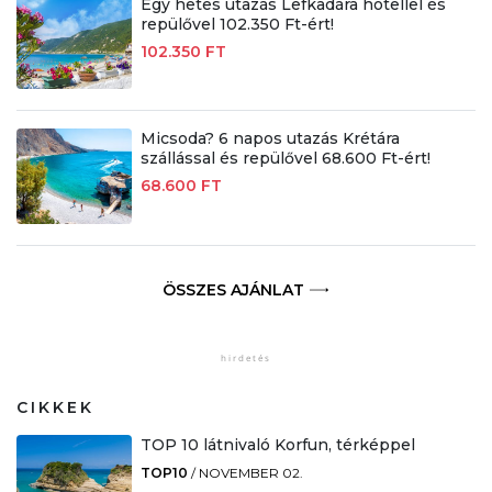
Egy hetes utazás Lefkadára hotellel és
repülővel 102.350 Ft-ért!
102.350 FT
Micsoda? 6 napos utazás Krétára
szállással és repülővel 68.600 Ft-ért!
68.600 FT
ÖSSZES AJÁNLAT
CIKKEK
TOP 10 látnivaló Korfun, térképpel
TOP10
/
NOVEMBER 02.