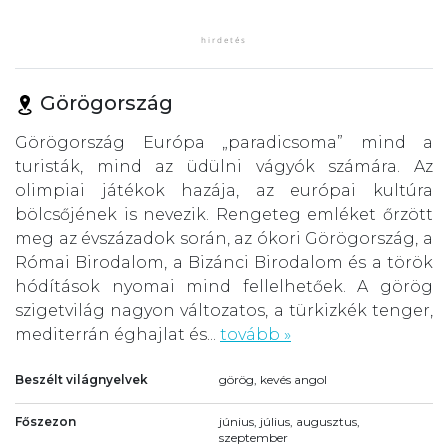
Görögország
Görögország Európa „paradicsoma” mind a
turisták, mind az üdülni vágyók számára. Az
olimpiai játékok hazája, az európai kultúra
bölcsőjének is nevezik. Rengeteg emléket őrzött
meg az évszázadok során, az ókori Görögország, a
Római Birodalom, a Bizánci Birodalom és a török
hódítások nyomai mind fellelhetőek. A görög
szigetvilág nagyon változatos, a türkizkék tenger,
mediterrán éghajlat és...
tovább »
Beszélt világnyelvek
görög, kevés angol
Főszezon
június, július, augusztus,
szeptember