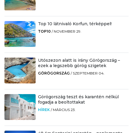
Top 10 látnivaló Korfun, térképpel!
TOP10
/
NOVEMBER 29.
Utószezon alatt is irány Görögország –
ezek a legszebb görög szigetek
GÖRÖGORSZÁG
/
SZEPTEMBER 04.
Görögország teszt és karantén nélkül
fogadja a beoltottakat
HÍREK
/
MÁRCIUS 23.