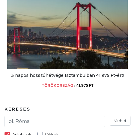
3 napos hosszúhétvége Isztambulban 41.975 Ft-ért!
TÖRÖKORSZÁG
/
41.975 FT
KERESÉS
Mehet
Ajánlatok
Cikkek