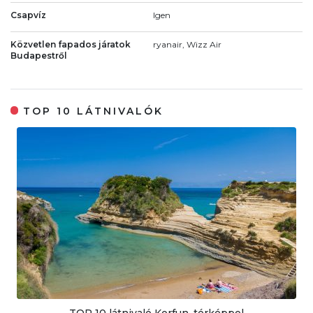
Csapvíz
Igen
Közvetlen fapados járatok
ryanair, Wizz Air
Budapestről
TOP 10 LÁTNIVALÓK
TOP 10 látnivaló Korfun, térképpel