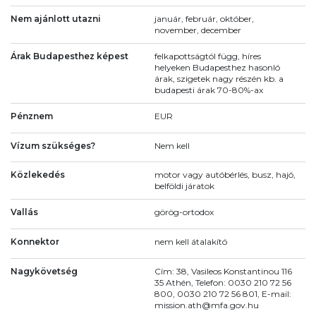
Nem ajánlott utazni
január, február, október,
november, december
Árak Budapesthez képest
felkapottságtól függ, híres
helyeken Budapesthez hasonló
árak, szigetek nagy részén kb. a
budapesti árak 70-80%-ax
Pénznem
EUR
Vízum szükséges?
Nem kell
Közlekedés
motor vagy autóbérlés, busz, hajó,
belföldi járatok
Vallás
görög-ortodox
Konnektor
nem kell átalakító
Nagykövetség
Cím: 38, Vasileos Konstantinou 116
35 Athén, Telefon: 0030 210 72 56
800, 0030 210 72 56 801, E-mail:
mission.ath@mfa.gov.hu