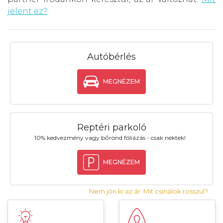
jelent ez?
Autóbérlés
MEGNÉZEM
Reptéri parkoló
10% kedvezmény vagy bőrönd fóliázás - csak nektek!
MEGNÉZEM
Nem jön ki az ár. Mit csinálok rosszul?