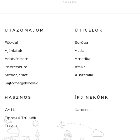
UTAZÓMAJOM
ÚTICÉLOK
Főoldal
Európa
Ajánlatok
Ázsia
Adatvédelem
Amerika
Impresszum
Afrika
Médiaajánlat
Ausztrália
Sajtómegjelenések
HASZNOS
ÍRJ NEKÜNK
GY.I.K.
Kapcsolat
Tippek & Trükkök
TOP10