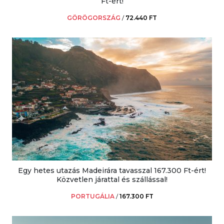
Ft-ért!
GÖRÖGORSZÁG
/
72.440 FT
Egy hetes utazás Madeirára tavasszal 167.300 Ft-ért!
Közvetlen járattal és szállással!
PORTUGÁLIA
/
167.300 FT