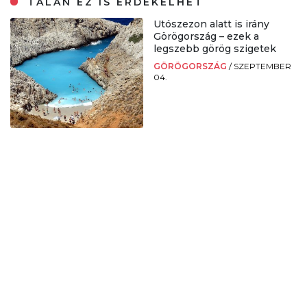
TALÁN EZ IS ÉRDEKELHET
Utószezon alatt is irány
Görögország – ezek a
legszebb görög szigetek
GÖRÖGORSZÁG
/
SZEPTEMBER
04.