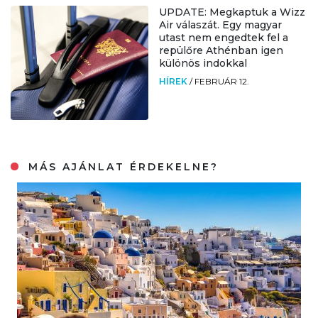
UPDATE: Megkaptuk a Wizz
Air válaszát. Egy magyar
utast nem engedtek fel a
repülőre Athénban igen
különös indokkal
HÍREK
/
FEBRUÁR 12.
MÁS AJÁNLAT ÉRDEKELNE?