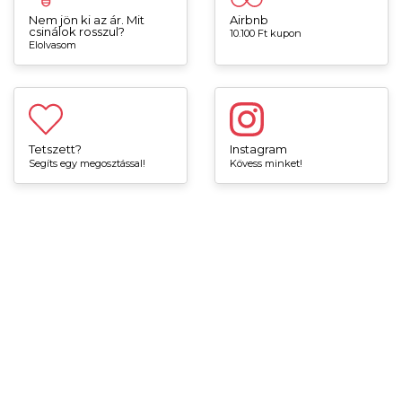
Nem jön ki az ár. Mit
Airbnb
csinálok rosszul?
10.100 Ft kupon
Elolvasom
Tetszett?
Instagram
Segíts egy megosztással!
Kövess minket!