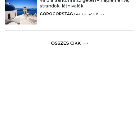
48 óra Santorini szigetén – naplemente,
strandok, látnivalók
GÖRÖGORSZÁG
/
AUGUSZTUS 22.
ÖSSZES CIKK