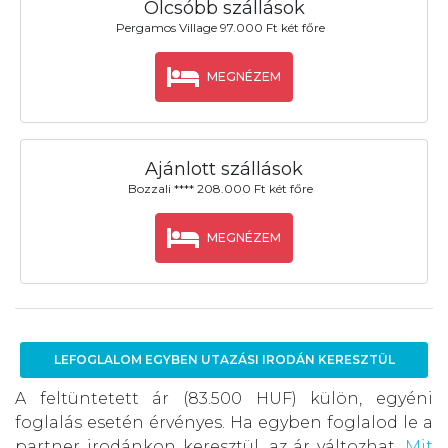
Olcsóbb szállások
Pergamos Village 97.000 Ft két főre
MEGNÉZEM
Ajánlott szállások
Bozzali **** 208.000 Ft két főre
MEGNÉZEM
LEFOGLALOM EGYBEN UTAZÁSI IRODÁN KERESZTÜL
A feltüntetett ár (83.500 HUF) külön, egyéni
foglalás esetén érvényes. Ha egyben foglalod le a
partner irodánkon keresztül, az ár változhat.
Mit