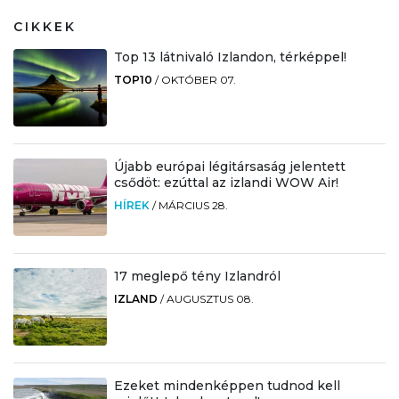
CIKKEK
Top 13 látnivaló Izlandon, térképpel!
TOP10
/
OKTÓBER 07.
Újabb európai légitársaság jelentett
csődöt: ezúttal az izlandi WOW Air!
HÍREK
/
MÁRCIUS 28.
17 meglepő tény Izlandról
IZLAND
/
AUGUSZTUS 08.
Ezeket mindenképpen tudnod kell