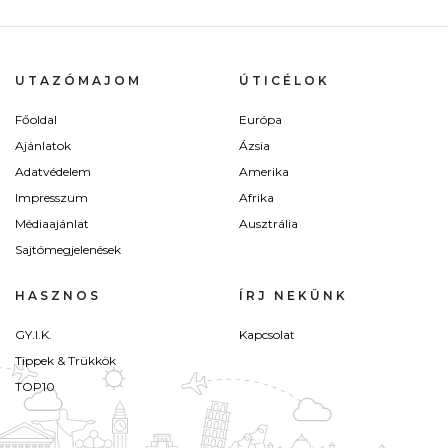
UTAZÓMAJOM
ÚTICÉLOK
Főoldal
Európa
Ajánlatok
Ázsia
Adatvédelem
Amerika
Impresszum
Afrika
Médiaajánlat
Ausztrália
Sajtómegjelenések
HASZNOS
ÍRJ NEKÜNK
GY.I.K.
Kapcsolat
Tippek & Trükkök
TOP10