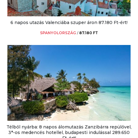
6 napos utazás Valenciába szuper áron 87.180 Ft-ért!
SPANYOLORSZÁG
/
87.180 FT
Télből nyárba: 8 napos álomutazás Zanzibárra repülővel,
3*-os medencés hotellel, budapesti indulással 289.650
Ft-ért!