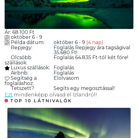
Ár:
68.100
Ft
október 6 - 9
Példa dátum:
október 6 - 9
(4 nap)
Repjegy:
Foglalás
Repjegy ára tagságival
35.680 Ft!
Olcsóbb
Foglalás
64.835 Ft-tól két főre!
szállások:
Luxus szállások:
Foglalás
Airbnb:
Foglalás
Segítség a
Elolvasom
foglaláshoz:
Tetszett?
Segíts egy megosztással!
Ezt
mindenképp olvasd el Izlandról!
TOP 10 LÁTNIVALÓK