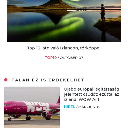
Top 13 látnivaló Izlandon, térképpel!
TOP10
/
OKTÓBER 07.
TALÁN EZ IS ÉRDEKELHET
Újabb európai légitársaság
jelentett csődöt: ezúttal az
izlandi WOW Air!
HÍREK
/
MÁRCIUS 28.