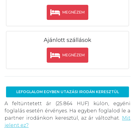
MEGNÉZEM
Ajánlott szállások
MEGNÉZEM
LEFOGLALOM EGYBEN UTAZÁSI IRODÁN KERESZTÜL
A feltüntetett ár (25.864 HUF) külön, egyéni
foglalás esetén érvényes. Ha egyben foglalod le a
partner irodánkon keresztül, az ár változhat.
Mit
jelent ez?