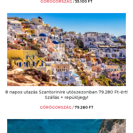
GÖRÖGORSZÁG
/
55.100 FT
8 napos utazás Szantorinire utószezonban 79.280 Ft-ért!
Szállás + repülőjegy!
GÖRÖGORSZÁG
/
79.280 FT