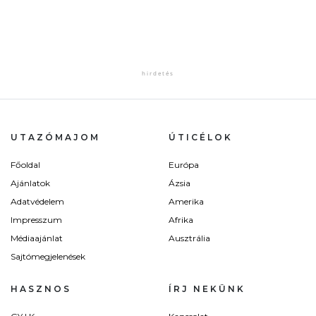
UTAZÓMAJOM
ÚTICÉLOK
Főoldal
Európa
Ajánlatok
Ázsia
Adatvédelem
Amerika
Impresszum
Afrika
Médiaajánlat
Ausztrália
Sajtómegjelenések
HASZNOS
ÍRJ NEKÜNK