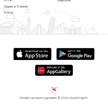
GY.I.K.
Kapcsolat
Tippek & Trükkök
TOP10
Minden tartalom jogvédett © 2026 Utazómajom.