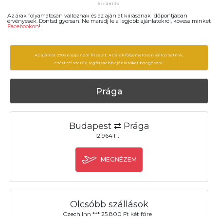
Az árak folyamatosan változnak és az ajánlat kiírásanak időpontjában
érvényesek. Döntsd gyorsan. Ne maradj le a legjobb ajánlatokról, kövess minket
Facebookon
!
Az ajánlat 2705 napja nem frissült. Az árak folyamatosan változhatnak,
ezért célszerű a legfrissebb ajánlatokat
böngészni.
Prága
Budapest ⇄ Prága
12.964 Ft
MEGNÉZEM
Olcsóbb szállások
Czech Inn *** 25.800 Ft két főre