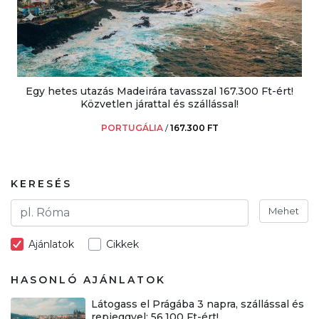
Egy hetes utazás Madeirára tavasszal 167.300 Ft-ért!
Közvetlen járattal és szállással!
PORTUGÁLIA
/
167.300 FT
KERESÉS
Mehet
Ajánlatok
Cikkek
HASONLÓ AJÁNLATOK
Látogass el Prágába 3 napra, szállással és
repjeggyel: 56.100 Ft-ért!