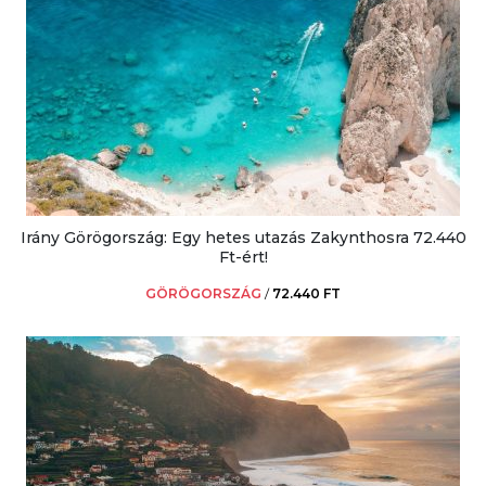
Irány Görögország: Egy hetes utazás Zakynthosra 72.440
Ft-ért!
GÖRÖGORSZÁG
/
72.440 FT