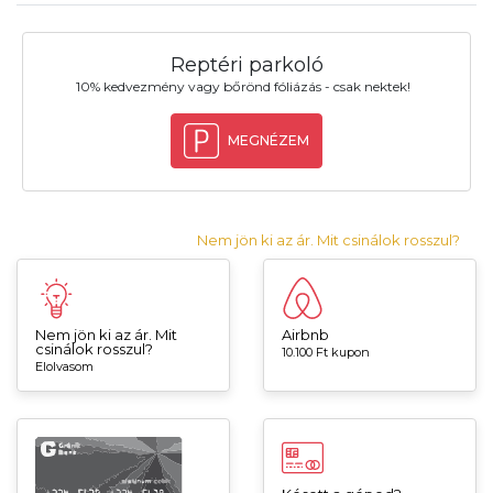
Reptéri parkoló
10% kedvezmény vagy bőrönd fóliázás - csak nektek!
MEGNÉZEM
Nem jön ki az ár. Mit csinálok rosszul?
Nem jön ki az ár. Mit
Airbnb
csinálok rosszul?
10.100 Ft kupon
Elolvasom