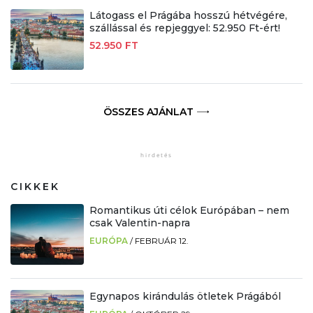
Látogass el Prágába hosszú hétvégére,
szállással és repjeggyel: 52.950 Ft-ért!
52.950 FT
ÖSSZES AJÁNLAT
CIKKEK
Romantikus úti célok Európában – nem
csak Valentin-napra
EURÓPA
/
FEBRUÁR 12.
Egynapos kirándulás ötletek Prágából