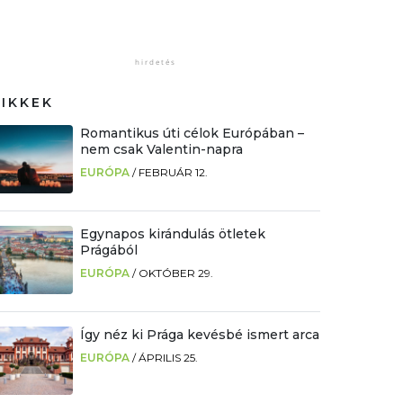
CIKKEK
Romantikus úti célok Európában –
nem csak Valentin-napra
EURÓPA
/
FEBRUÁR 12.
Egynapos kirándulás ötletek
Prágából
EURÓPA
/
OKTÓBER 29.
Így néz ki Prága kevésbé ismert arca
EURÓPA
/
ÁPRILIS 25.