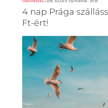
CSEHORSZÁG
/
2019. JÚLIUS 11. CSÜTÖRTÖK - 07:29
4 nap Prága szálláss
Ft-ért!