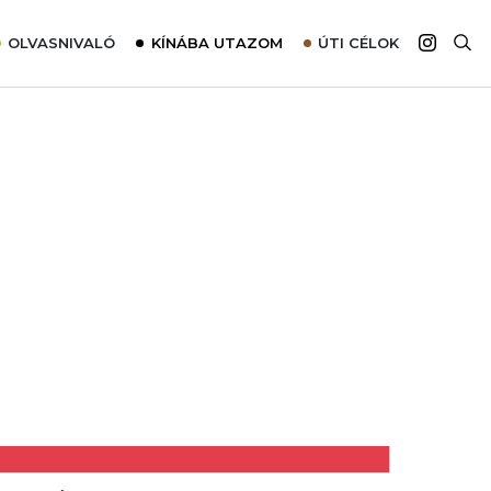
OLVASNIVALÓ
KÍNÁBA UTAZOM
ÚTI CÉLOK
Top 10 látnivalók térképpel
Európa
Tudnivalók az ajánlatok lefoglalásához
Ázsia
Tippek & Trükkök
Amerika
Utazómajom – CitySIM kártya a világutazóknak
Afrika
Interjú
Ausztrália
Élménybeszámolók
Szállodalátogatás
Sajtómegjelenések