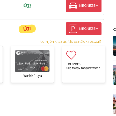
ÚJ!
MEGNÉZEM
ÚJ!
MEGNÉZEM
Nem jön ki az ár. Mit csinálok rosszul?
Tetszett?
Segíts egy megosztással!
Bankkártya