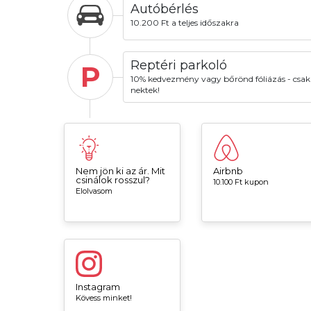
Autóbérlés
10.200 Ft a teljes időszakra
Reptéri parkoló
P
10% kedvezmény vagy bőrönd fóliázás - csak
nektek!
Nem jön ki az ár. Mit
Airbnb
csinálok rosszul?
10.100 Ft kupon
Elolvasom
Instagram
Kövess minket!