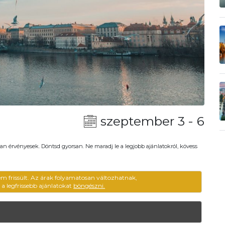
szeptember 3 - 6
an érvényesek. Döntsd gyorsan. Ne maradj le a legjobb ajánlatokról, kövess
em frissült. Az árak folyamatosan változhatnak,
ű a legfrissebb ajánlatokat
böngészni.