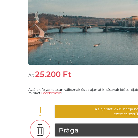
25.200
Ft
Ár:
Az árak folyamatosan változnak és az ajánlat kiírásanak időpontjáb
minket
Facebookon
!
!
Az ajánlat 2585 napja n
ezért célszer
Prága