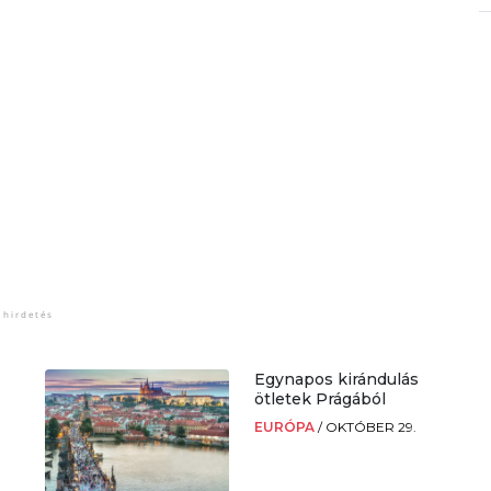
Egynapos kirándulás
k
ötletek Prágából
EURÓPA
/
OKTÓBER 29.