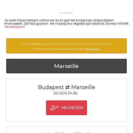
Az árak folyamatosan változnak és az ajánlat kiírásanak időpontjában
érvényesek. Döntsd gyorsan. Ne maradj le a legjobb ajánlatokról, kövess minket
Facebookon
!
Az ajánlat 559 napja nem frissült. Az árak folyamatosan változhatnak,
ezért célszerű a legfrissebb ajánlatokat
böngészni.
Marseille
Budapest ⇄ Marseille
30.000 Ft /fő
MEGNÉZEM