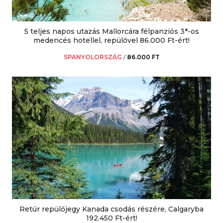
5 teljes napos utazás Mallorcára félpanziós 3*-os
medencés hotellel, repülővel 86.000 Ft-ért!
SPANYOLORSZÁG
/
86.000 FT
Retúr repülőjegy Kanada csodás részére, Calgaryba
192.450 Ft-ért!