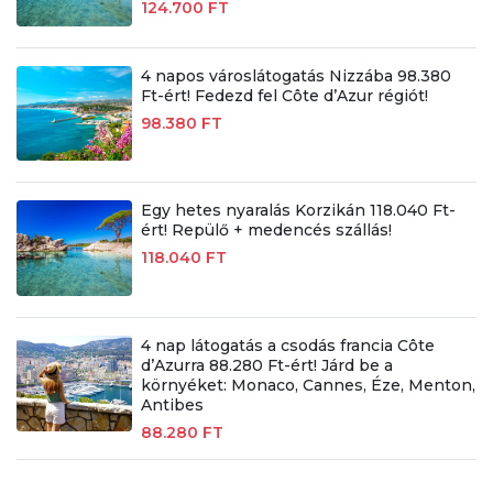
124.700 FT
4 napos városlátogatás Nizzába 98.380
Ft-ért! Fedezd fel Côte d’Azur régiót!
98.380 FT
Egy hetes nyaralás Korzikán 118.040 Ft-
ért! Repülő + medencés szállás!
118.040 FT
4 nap látogatás a csodás francia Côte
d’Azurra 88.280 Ft-ért! Járd be a
környéket: Monaco, Cannes, Éze, Menton,
Antibes
88.280 FT