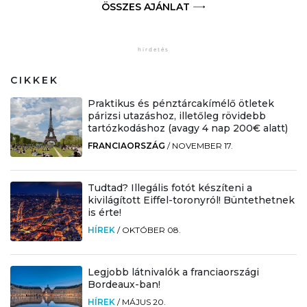
ÖSSZES AJÁNLAT
CIKKEK
Praktikus és pénztárcakímélő ötletek
párizsi utazáshoz, illetőleg rövidebb
tartózkodáshoz (avagy 4 nap 200€ alatt)
FRANCIAORSZÁG
/
NOVEMBER 17.
Tudtad? Illegális fotót készíteni a
kivilágított Eiffel-toronyról! Büntethetnek
is érte!
HÍREK
/
OKTÓBER 08.
Legjobb látnivalók a franciaországi
Bordeaux-ban!
HÍREK
/
MÁJUS 20.