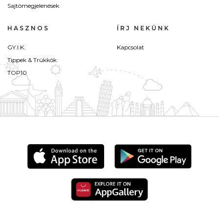
Sajtómegjelenések
HASZNOS
ÍRJ NEKÜNK
GY.I.K.
Kapcsolat
Tippek & Trükkök
TOP10