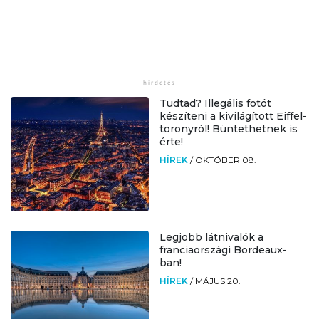
Tudtad? Illegális fotót
készíteni a kivilágított Eiffel-
toronyról! Büntethetnek is
érte!
HÍREK
/
OKTÓBER 08.
Legjobb látnivalók a
franciaországi Bordeaux-
ban!
HÍREK
/
MÁJUS 20.