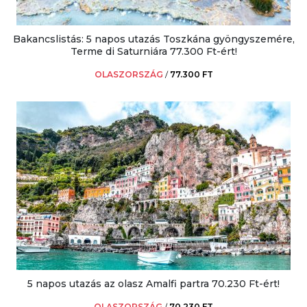
Bakancslistás: 5 napos utazás Toszkána gyöngyszemére,
Terme di Saturniára 77.300 Ft-ért!
OLASZORSZÁG
/
77.300 FT
5 napos utazás az olasz Amalfi partra 70.230 Ft-ért!
OLASZORSZÁG
/
70.230 FT