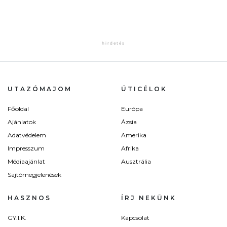
UTAZÓMAJOM
ÚTICÉLOK
Főoldal
Európa
Ajánlatok
Ázsia
Adatvédelem
Amerika
Impresszum
Afrika
Médiaajánlat
Ausztrália
Sajtómegjelenések
HASZNOS
ÍRJ NEKÜNK
GY.I.K.
Kapcsolat