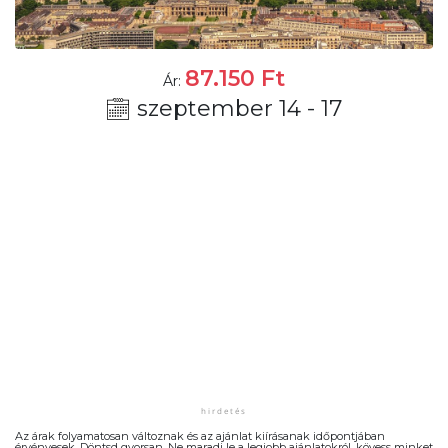
87.150
Ft
Ár:
szeptember 14 - 17
Az árak folyamatosan változnak és az ajánlat kiírásanak időpontjában
érvényesek. Döntsd gyorsan. Ne maradj le a legjobb ajánlatokról, kövess minket