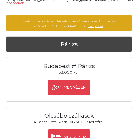
Facebookon
!
Az ajánlat 400 napja nem frissült. Az árak folyamatosan változhatnak,
ezért célszerű a legfrissebb ajánlatokat
böngészni.
Párizs
Budapest ⇄ Párizs
33.000 Ft
MEGNÉZEM
Olcsóbb szállások
Alliance Hotel Paris 108.300 Ft két főre
MEGNÉZEM