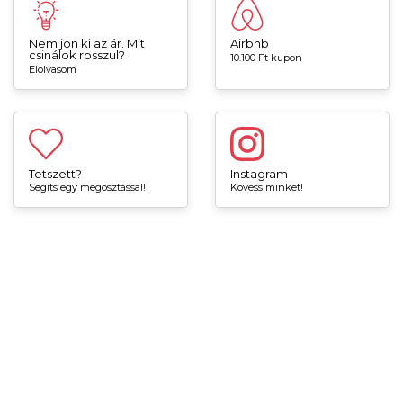
Nem jön ki az ár. Mit
Airbnb
csinálok rosszul?
10.100 Ft kupon
Elolvasom
Tetszett?
Instagram
Segíts egy megosztással!
Kövess minket!