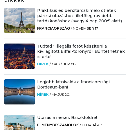
CIKKEK
Praktikus és pénztárcakímélő ötletek
párizsi utazáshoz, illetőleg rövidebb
tartózkodáshoz (avagy 4 nap 200€ alatt)
FRANCIAORSZÁG
/
NOVEMBER 17.
Tudtad? Illegális fotót készíteni a
kivilágított Eiffel-toronyról! Büntethetnek
is érte!
HÍREK
/
OKTÓBER 08.
Legjobb látnivalók a franciaországi
Bordeaux-ban!
HÍREK
/
MÁJUS 20.
Utazás a mesés Baszkföldre!
ÉLMÉNYBESZÁMOLÓK
/
FEBRUÁR 15.