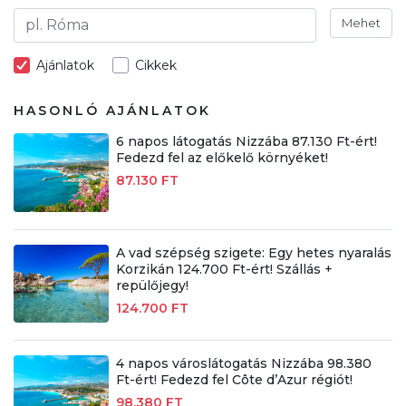
Mehet
Ajánlatok
Cikkek
HASONLÓ AJÁNLATOK
6 napos látogatás Nizzába 87.130 Ft-ért!
Fedezd fel az előkelő környéket!
87.130 FT
A vad szépség szigete: Egy hetes nyaralás
Korzikán 124.700 Ft-ért! Szállás +
repülőjegy!
124.700 FT
4 napos városlátogatás Nizzába 98.380
Ft-ért! Fedezd fel Côte d’Azur régiót!
98.380 FT