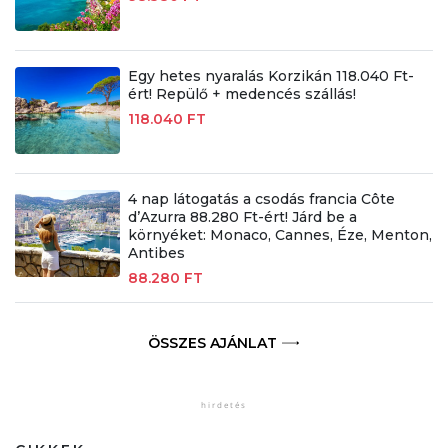
Egy hetes nyaralás Korzikán 118.040 Ft-
ért! Repülő + medencés szállás!
118.040 FT
4 nap látogatás a csodás francia Côte
d’Azurra 88.280 Ft-ért! Járd be a
környéket: Monaco, Cannes, Éze, Menton,
Antibes
88.280 FT
ÖSSZES AJÁNLAT