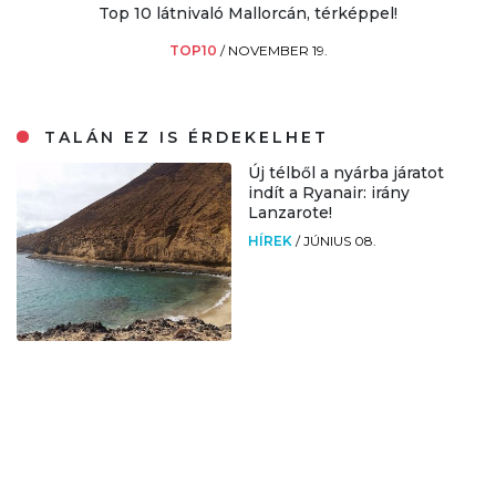
Top 10 látnivaló Mallorcán, térképpel!
TOP10
/
NOVEMBER 19.
TALÁN EZ IS ÉRDEKELHET
Új télből a nyárba járatot
indít a Ryanair: irány
Lanzarote!
HÍREK
/
JÚNIUS 08.