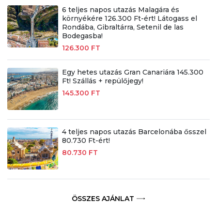
6 teljes napos utazás Malagára és
környékére 126.300 Ft-ért! Látogass el
Rondába, Gibraltárra, Setenil de las
Bodegasba!
126.300 FT
Egy hetes utazás Gran Canariára 145.300
Ft! Szállás + repülőjegy!
145.300 FT
4 teljes napos utazás Barcelonába ősszel
80.730 Ft-ért!
80.730 FT
ÖSSZES AJÁNLAT