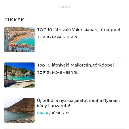
CIKKEK
TOP 10 látnivaló Valenciában, térképpel
TOP10
/
NOVEMBER 20.
Top 10 látnivaló Mallorcán, térképpel!
TOP10
/
NOVEMBER 19.
Új télből a nyárba járatot indít a Ryanair:
irány Lanzarote!
HÍREK
/
JÚNIUS 08.