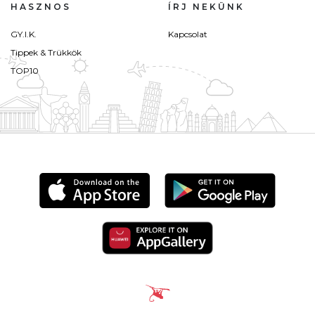
HASZNOS
ÍRJ NEKÜNK
GY.I.K.
Kapcsolat
Tippek & Trükkök
TOP10