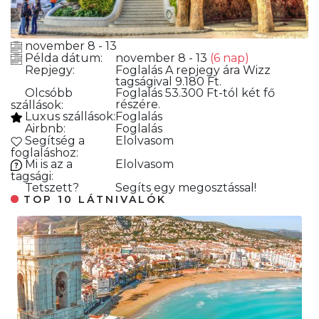
november 8 - 13
Példa dátum:
november 8 - 13
(6 nap)
Repjegy:
Foglalás
A repjegy ára Wizz
tagságival 9.180 Ft.
Olcsóbb
Foglalás
53.300 Ft-tól két fő
részére.
szállások:
Luxus szállások:
Foglalás
Airbnb:
Foglalás
Segítség a
Elolvasom
foglaláshoz:
Mi is az a
Elolvasom
tagsági:
Tetszett?
Segíts egy megosztással!
TOP 10 LÁTNIVALÓK