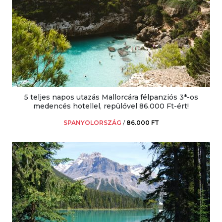
5 teljes napos utazás Mallorcára félpanziós 3*-os
medencés hotellel, repülővel 86.000 Ft-ért!
SPANYOLORSZÁG
/
86.000 FT