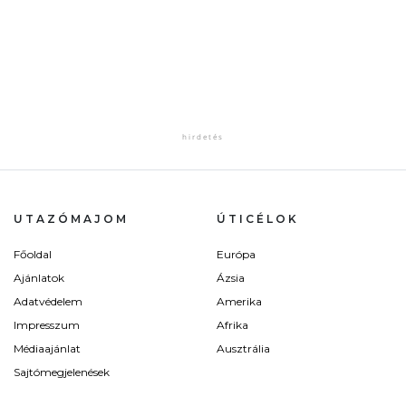
UTAZÓMAJOM
ÚTICÉLOK
Főoldal
Európa
Ajánlatok
Ázsia
Adatvédelem
Amerika
Impresszum
Afrika
Médiaajánlat
Ausztrália
Sajtómegjelenések