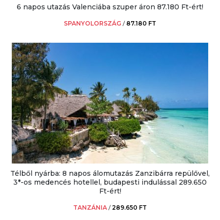
6 napos utazás Valenciába szuper áron 87.180 Ft-ért!
SPANYOLORSZÁG
/
87.180 FT
Télből nyárba: 8 napos álomutazás Zanzibárra repülővel,
3*-os medencés hotellel, budapesti indulással 289.650
Ft-ért!
TANZÁNIA
/
289.650 FT