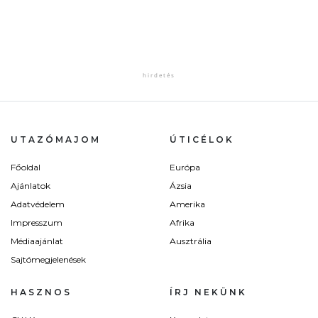
UTAZÓMAJOM
ÚTICÉLOK
Főoldal
Európa
Ajánlatok
Ázsia
Adatvédelem
Amerika
Impresszum
Afrika
Médiaajánlat
Ausztrália
Sajtómegjelenések
HASZNOS
ÍRJ NEKÜNK