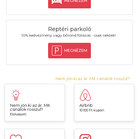
MEGNÉZEM
Reptéri parkoló
10% kedvezmény vagy bőrönd fóliázás - csak nektek!
MEGNÉZEM
Nem jön ki az ár. Mit csinálok rosszul?
Nem jön ki az ár. Mit
Airbnb
csinálok rosszul?
10.100 Ft kupon
Elolvasom