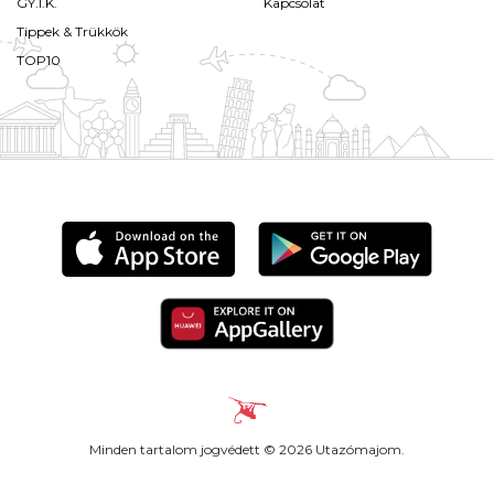
GY.I.K.
Kapcsolat
Tippek & Trükkök
TOP10
Minden tartalom jogvédett © 2026 Utazómajom.