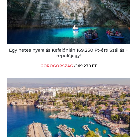
Egy hetes nyaralás Kefalónián 169.230 Ft-ért! Szállás +
repülőjegy!
GÖRÖGORSZÁG
/
169.230 FT