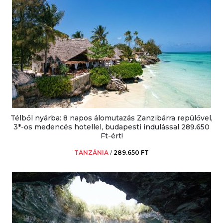
Télből nyárba: 8 napos álomutazás Zanzibárra repülővel,
3*-os medencés hotellel, budapesti indulással 289.650
Ft-ért!
TANZÁNIA
/
289.650 FT