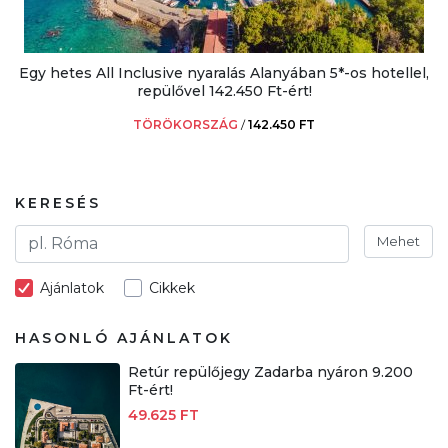
Egy hetes All Inclusive nyaralás Alanyában 5*-os hotellel,
repülővel 142.450 Ft-ért!
TÖRÖKORSZÁG
/
142.450 FT
KERESÉS
Mehet
Ajánlatok
Cikkek
HASONLÓ AJÁNLATOK
Retúr repülőjegy Zadarba nyáron 9.200
Ft-ért!
49.625 FT