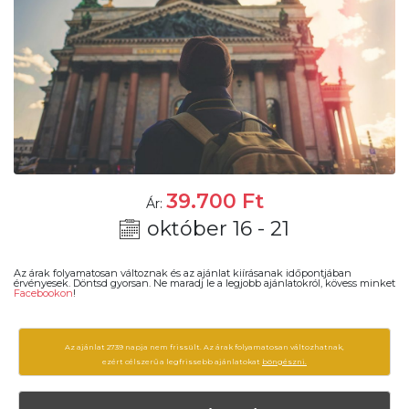
39.700
Ft
Ár:
október 16 - 21
Az árak folyamatosan változnak és az ajánlat kiírásanak időpontjában
érvényesek. Döntsd gyorsan. Ne maradj le a legjobb ajánlatokról, kövess minket
Facebookon
!
Az ajánlat 2739 napja nem frissült. Az árak folyamatosan változhatnak,
ezért célszerű a legfrissebb ajánlatokat
böngészni.